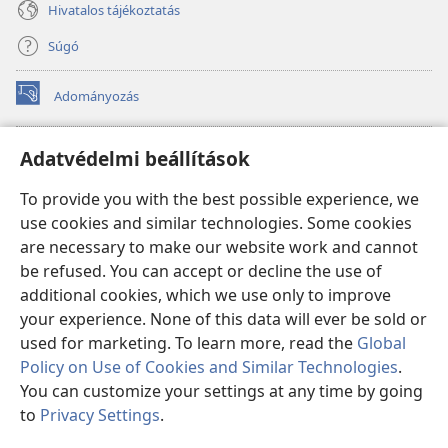
Hivatalos tájékoztatás
Súgó
Adományozás
(opens
new
window)
Őrtorony ONLINE KÖNYVTÁR
Adatvédelmi beállítások
(opens
new
®
JW Hub
To provide you with the best possible experience, we
window)
(opens
use cookies and similar technologies. Some cookies
new
®
JW Library
window)
are necessary to make our website work and cannot
be refused. You can accept or decline the use of
Watchtower Library
additional cookies, which we use only to improve
your experience. None of this data will ever be sold or
used for marketing. To learn more, read the
Global
Policy on Use of Cookies and Similar Technologies
.
You can customize your settings at any time by going
Copyright
© 2026 Watch Tower Bible and Tract Society of Pennsylvania.
FELHASZNÁLÁSI FELTÉTELEK
|
ADATVÉDELMI SZABÁLYZAT
|
to
Privacy Settings
.
S
ADATVÉDELMI BEÁLLÍTÁSOK