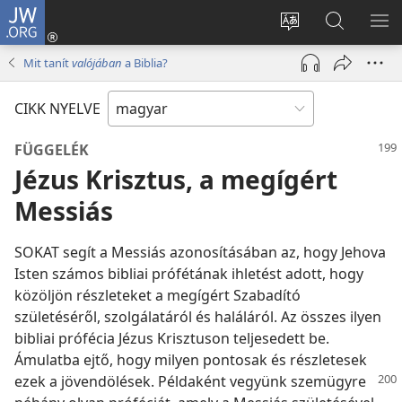
JW.ORG
Bejelentkezés
(opens
Oldal
Keresés
ME
new
nyelvének
a jw.org
ME
Mit tanít
valójában
a Biblia?
window)
megváltoztatás
honlapon
CIKK NYELVE
FÜGGELÉK
Jézus Krisztus, a megígért
Messiás
SOKAT segít a Messiás azonosításában az, hogy Jehova
Isten számos bibliai prófétának ihletést adott, hogy
közöljön részleteket a megígért Szabadító
születéséről, szolgálatáról és haláláról. Az összes ilyen
bibliai prófécia Jézus Krisztuson teljesedett be.
Ámulatba ejtő, hogy milyen pontosak és részletesek
ezek a jövendölések. Példaként vegyünk szemügyre