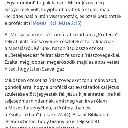
„Egyiptomból” fogják kihívni. Mikor Jézus még
kisgyermek volt, Egyiptomba vitték a szülei, majd
Heródes halála után visszahozták, és ezzel betöltötték
a próféciát (
Hóseás 11:1;
Máté 2:15
).
A „
Messiási próféciák
” című táblázatban a „Prófécia”
felirat alatti írásszövegek részleteket tartalmaznak
a Messiásról. Kérünk, hasonlítsd össze ezeket
a „Beteljesedés” felirat alatt felsorolt írásszövegekkel.
Ezáltal még jobban megerősödik majd az abba vetett
hited, hogy Isten Szava igaz.
Miközben ezeket az írásszövegeket tanulmányozod,
gondolj arra, hogy a próféciákat évszázadokkal Jézus
születése előtt jegyezték fel. Jézus kijelentette: „be kell
teljesednie mindannak, ami meg van írva rólam
a Mózes törvényében, a Prófétákban és
a Zsoltárokban” (
Lukács 24:44
). A saját Bibliádból
ellenőrizheted, hogy bizony be is teljesedett,