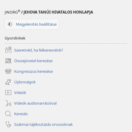
®
JW.ORG
/ JEHOVA TANÚI HIVATALOS HONLAPJA
Megjelenítés beállításai
Gyorslinkek
Szeretnéd, ha felkeresnénk?
Összejövetel keresése
(opens
new
Kongresszus keresése
(opens
window)
new
Újdonságok
window)
Videók
Videók audionarrációval
Keresés
Szakmai tájékoztatás orvosoknak