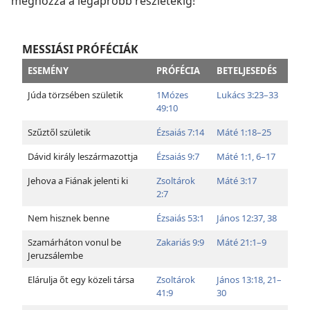
méghozzá a legapróbb részletekig!
MESSIÁSI PRÓFÉCIÁK
ESEMÉNY
PRÓFÉCIA
BETELJESEDÉS
Júda törzsében születik
1Mózes
Lukács 3:23–33
49:10
Szűztől születik
Ézsaiás 7:14
Máté 1:18–25
Dávid király leszármazottja
Ézsaiás 9:7
Máté 1:1,
6–17
Jehova a Fiának jelenti ki
Zsoltárok
Máté 3:17
2:7
Nem hisznek benne
Ézsaiás 53:1
János 12:37, 38
Szamárháton vonul be
Zakariás 9:9
Máté 21:1–9
Jeruzsálembe
Elárulja őt egy közeli társa
Zsoltárok
János 13:18,
21–
41:9
30