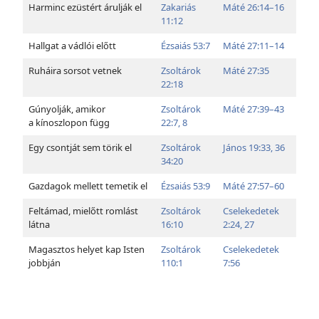
Harminc ezüstért árulják el
Zakariás
Máté 26:14–16
11:12
Hallgat a vádlói előtt
Ézsaiás 53:7
Máté 27:11–14
Ruháira sorsot vetnek
Zsoltárok
Máté 27:35
22:18
Gúnyolják, amikor
Zsoltárok
Máté 27:39–43
a kínoszlopon függ
22:7, 8
Egy csontját sem törik el
Zsoltárok
János 19:33,
36
34:20
Gazdagok mellett temetik el
Ézsaiás 53:9
Máté 27:57–60
Feltámad, mielőtt romlást
Zsoltárok
Cselekedetek
látna
16:10
2:24,
27
Magasztos helyet kap Isten
Zsoltárok
Cselekedetek
jobbján
110:1
7:56