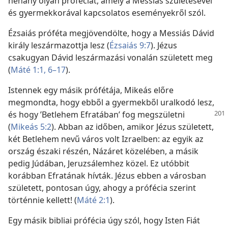
néhány olyan próféciát, amely a Messiás születésével
és gyermekkorával kapcsolatos eseményekről szól.
Ézsaiás próféta megjövendölte, hogy a Messiás Dávid
király leszármazottja lesz (
Ézsaiás 9:7
). Jézus
csakugyan Dávid leszármazási vonalán született meg
(
Máté 1:1,
6–17
).
Istennek egy másik prófétája, Mikeás előre
megmondta, hogy ebből a gyermekből uralkodó lesz,
és hogy ’Betlehem
Efratában’ fog megszületni
(
Mikeás 5:2
). Abban az időben, amikor Jézus született,
két Betlehem nevű város volt Izraelben: az egyik az
ország északi részén, Názáret közelében, a másik
pedig Júdában, Jeruzsálemhez közel. Ez utóbbit
korábban Efratának hívták. Jézus ebben a városban
született, pontosan úgy, ahogy a prófécia szerint
történnie kellett! (
Máté 2:1
).
Egy másik bibliai prófécia úgy szól, hogy Isten Fiát