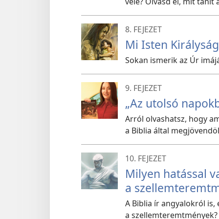
vele? Olvasd el, mit tanít 
8. FEJEZET
Mi Isten Királysá
Sokan ismerik az Úr imáját
9. FEJEZET
„Az utolsó napok
Arról olvashatsz, hogy ami
a Biblia által megjövendö
10. FEJEZET
Milyen hatással 
a szellemteremt
A Biblia ír angyalokról i
a szellemteremtmények? H