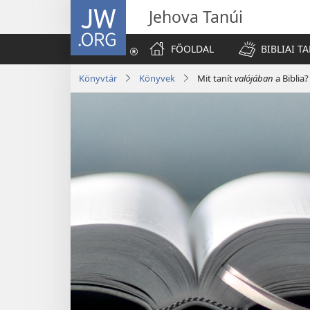
JW.ORG
Jehova Tanúi
FŐOLDAL
BIBLIAI T
Könyvtár
Könyvek
Mit tanít
valójában
a Biblia?