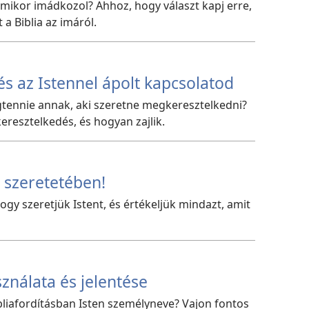
amikor imádkozol? Ahhoz, hogy választ kapj erre,
 a Biblia az imáról.
és az Istennel ápolt kapcsolatod
gtennie annak, aki szeretne megkeresztelkedni?
keresztelkedés, és hogyan zajlik.
 szeretetében!
gy szeretjük Istent, és értékeljük mindazt, amit
ználata és jelentése
bliafordításban Isten személyneve? Vajon fontos