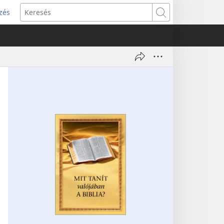
zés
s
Keresés
w)