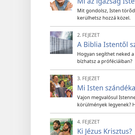
Mi az igazság Iste
Mit gondolsz, Isten törő
kerülhetsz hozzá közel.
2. FEJEZET
A Biblia Istentől
Hogyan segíthet neked a 
bízhatsz a próféciáiban?
3. FEJEZET
Mi Isten szándéka
Vajon megvalósul Istenne
körülmények legyenek? H
4. FEJEZET
Ki Jézus Krisztus?