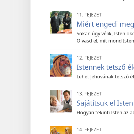
11. FEJEZET
Miért engedi meg
Sokan úgy vélik, Isten o
Olvasd el, mit mond Isten
12. FEJEZET
Istennek tetsző él
Lehet Jehovának tetsző éle
13. FEJEZET
Sajátítsuk el Ist
Hogyan tekinti Isten az ab
14. FEJEZET