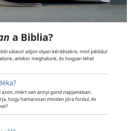
an
a Biblia?
iából választ adjon olyan kérdésekre, mint például
velünk, amikor meghalunk, és hogyan lehet
ndéka?
 azon, miért van annyi gond napjainkban.
 írja, hogy hamarosan minden jóra fordul, és
het?