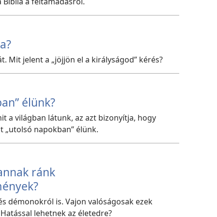
a Biblia a feltámadásról.
ga?
. Mit jelent a „jöjjön el a királyságod” kérés?
ban” élünk?
t a világban látunk, az azt bizonyítja, hogy
lt „utolsó napokban” élünk.
vannak ránk
mények?
s, és démonokról is. Vajon valóságosak ezek
atással lehetnek az életedre?