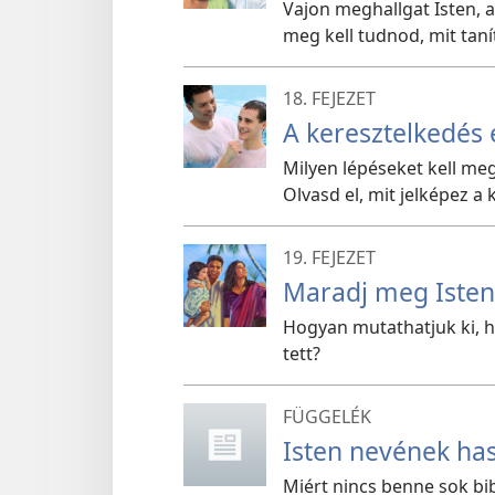
Vajon meghallgat Isten, 
meg kell tudnod, mit tanít
18. FEJEZET
A keresztelkedés 
Milyen lépéseket kell me
Olvasd el, mit jelképez a 
19. FEJEZET
Maradj meg Isten
Hogyan mutathatjuk ki, ho
tett?
FÜGGELÉK
Isten nevének has
Miért nincs benne sok bi