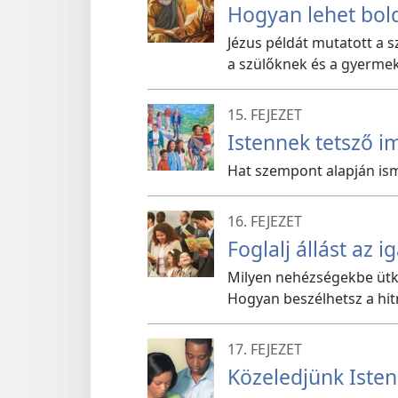
Hogyan lehet bol
Jézus példát mutatott a s
a szülőknek és a gyermek
15. FEJEZET
Istennek tetsző i
Hat szempont alapján isme
16. FEJEZET
Foglalj állást az i
Milyen nehézségekbe ütk
Hogyan beszélhetsz a hit
17. FEJEZET
Közeledjünk Iste