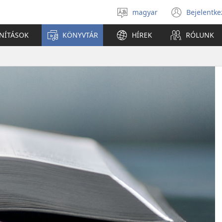
magyar
Bejelentke
Válassz
(open
nyelvet
new
ANÍTÁSOK
KÖNYVTÁR
HÍREK
RÓLUNK
windo