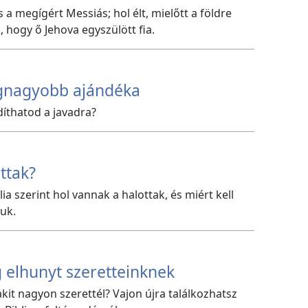
a megígért Messiás; hol élt, mielőtt a földre
, hogy ő Jehova egyszülött fia.
legnagyobb ajándéka
díthatod a javadra?
ttak?
a szerint hol vannak a halottak, és miért kell
uk.
 elhunyt szeretteinknek
 akit nagyon szerettél? Vajon újra találkozhatsz