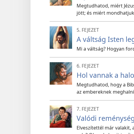
Megtudhatod, miért Jézus 
jött; és miért mondhatjuk
5. FEJEZET
A váltság Isten 
Mi a váltság? Hogyan for
6. FEJEZET
Hol vannak a halo
Megtudhatod, hogy a Bibli
az embereknek meghalni
7. FEJEZET
Valódi reménység
Elveszítettél már valakit,