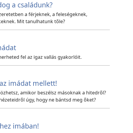
dog a családunk?
zeretetben a férjeknek, a feleségeknek,
eknek. Mit tanulhatunk tőle?
mádat
rheted fel az igaz vallás gyakorlóit.
gaz imádat mellett!
özhetsz, amikor beszélsz másoknak a hitedről?
nézeteidről úgy, hogy ne bántsd meg őket?
nhez imában!