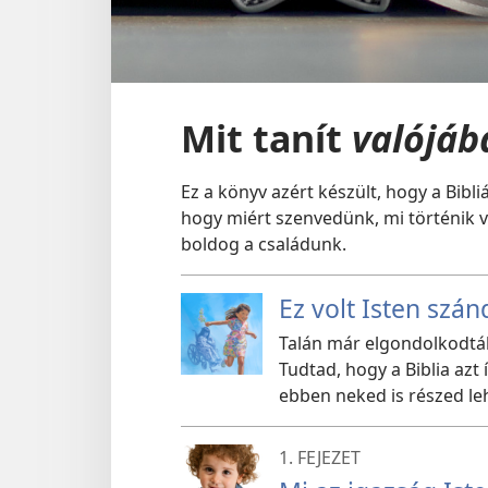
Mit tanít
valójáb
Ez a könyv azért készült, hogy a Bibl
hogy miért szenvedünk, mi történik 
boldog a családunk.
Ez volt Isten szá
Talán már elgondolkodtál
Tudtad, hogy a Biblia azt
ebben neked is részed le
1. FEJEZET