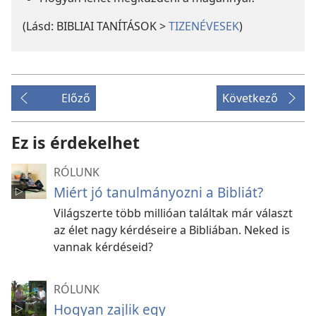
(Lásd: BIBLIAI TANÍTÁSOK >
TIZENÉVESEK
)
Előző
Következő
Ez is érdekelhet
RÓLUNK
Miért jó tanulmányozni a Bibliát?
Világszerte több millióan találtak már választ
az élet nagy kérdéseire a Bibliában. Neked is
vannak kérdéseid?
RÓLUNK
Hogyan zajlik egy