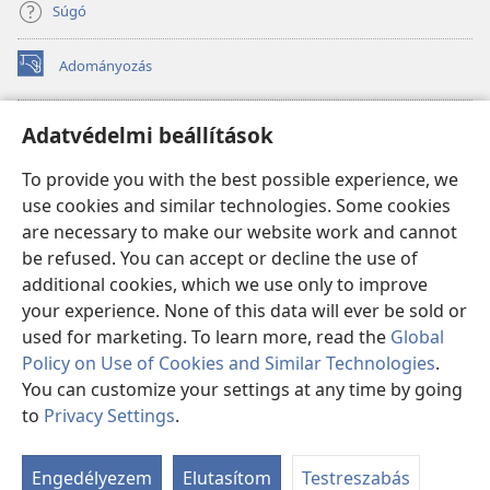
Súgó
Adományozás
(opens
new
window)
Őrtorony ONLINE KÖNYVTÁR
Adatvédelmi beállítások
(opens
new
®
JW Hub
To provide you with the best possible experience, we
window)
(opens
use cookies and similar technologies. Some cookies
new
®
JW Library
window)
are necessary to make our website work and cannot
be refused. You can accept or decline the use of
Watchtower Library
additional cookies, which we use only to improve
your experience. None of this data will ever be sold or
used for marketing. To learn more, read the
Global
Policy on Use of Cookies and Similar Technologies
.
You can customize your settings at any time by going
Copyright
© 2026 Watch Tower Bible and Tract Society of Pennsylvania.
FELHASZNÁLÁSI FELTÉTELEK
|
ADATVÉDELMI SZABÁLYZAT
|
to
Privacy Settings
.
S
ADATVÉDELMI BEÁLLÍTÁSOK
Ta
Engedélyezem
Elutasítom
Testreszabás
of