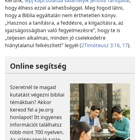
Kérünk,
lépj kapcsolatba valamelyik Jehova Tanújával
,
hogy élhess ezzel a lehetőséggel. Meg fogod látni,
hogy a Biblia egyáltalán nem érthetetlen könyv.
„Hasznos a tanításra, a feddésre, a kiigazításra, az
igazságosságban való fegyelmezésre”, hogy te is
„teljesen alkalmas, minden jó cselekedetre
hiánytalanul felkészített” legyél (
2Timóteusz 3:16, 17
).
Online segítség
Szeretnél te magad
kutatást végezni bibliai
témákban? Akkor
keresd fel a jw.org
honlapot! Itt ingyenes
információt találhatsz
több mint 700 nyelven.
Az alábbi témák talán