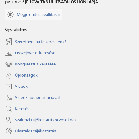
®
JW.ORG
/ JEHOVA TANÚI HIVATALOS HONLAPJA
Megjelenítés beállításai
Gyorslinkek
Szeretnéd, ha felkeresnénk?
Összejövetel keresése
(opens
new
Kongresszus keresése
(opens
window)
new
Újdonságok
window)
Videók
Videók audionarrációval
Keresés
Szakmai tájékoztatás orvosoknak
Hivatalos tájékoztatás