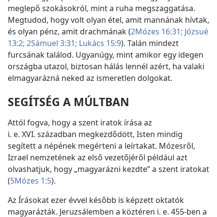
meglepő szokásokról, mint a ruha megszaggatása.
Megtudod, hogy volt olyan étel, amit mannának hívtak,
és olyan pénz, amit drachmának (
2Mózes 16:31;
Józsué
13:2;
2Sámuel 3:31;
Lukács 15:9
). Talán mindezt
furcsának találod. Ugyanúgy, mint amikor egy idegen
országba utazol, biztosan hálás lennél azért, ha valaki
elmagyarázná neked az ismeretlen dolgokat.
SEGÍTSÉG A MÚLTBAN
Attól fogva, hogy a szent iratok írása az
i. e. XVI. században megkezdődött, Isten mindig
segített a népének megérteni a leírtakat. Mózesről,
Izrael nemzetének az első vezetőjéről például azt
olvashatjuk, hogy „magyarázni kezdte” a szent iratokat
(
5Mózes 1:5
).
Az Írásokat ezer évvel később is képzett oktatók
magyarázták. Jeruzsálemben a köztéren i. e. 455-ben a