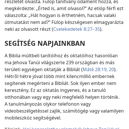
részletét olvasta. Fülöp tanítvány odament hozzá, és
megkérdezte: „Érted is, amit olvasol?” Az etióp férfi ezt
válaszolta: „Hát hogyan is érthetném, hacsak valaki
útmutatást nem ad?” Fülöp készségesen elmagyarázta
neki az olvasott részt (
Cselekedetek 8:27–35
).
SEGÍTSÉG NAPJAINKBAN
A Biblia múltbeli tanítóihoz és oktatóihoz hasonlóan
ma Jehova Tanúi világszerte 239 országban és más
területi egységen oktatják a Bibliát (
Máté 28:19, 20
).
Hétről hétre jóval több mint kilencmillió embernek
segítenek megérteni a Bibliát. Sok ilyen ember nem
keresztény. Ez az oktatás ingyenes, és a tanuló
otthonában vagy egy neki megfelelő helyen történik.
A tanulmányozás olykor telefonon vagy
videobeszélgetéssel zajlik, számítógép vagy valamilyen
mobileszköz segítségével.