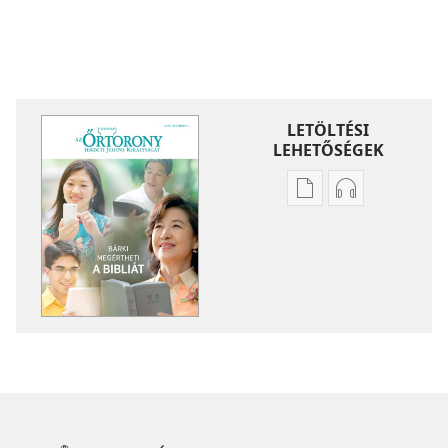
LETÖLTÉSI
LEHETŐSÉGEK
Kiadványok
Hangfelvétel
letöltési
letöltési
lehetőségei
lehetőségei
ŐRTORONY
ŐRTORONY
Bárki
Bárki
megértheti
megértheti
a Bibliát
a Bibliát