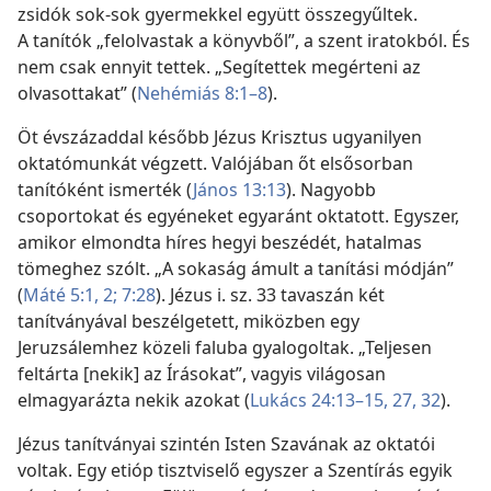
zsidók sok-sok gyermekkel együtt összegyűltek.
A tanítók „felolvastak a könyvből”, a szent iratokból. És
nem csak ennyit tettek. „Segítettek megérteni az
olvasottakat” (
Nehémiás 8:1–8
).
Öt évszázaddal később Jézus Krisztus ugyanilyen
oktatómunkát végzett. Valójában őt elsősorban
tanítóként ismerték (
János 13:13
). Nagyobb
csoportokat és egyéneket egyaránt oktatott. Egyszer,
amikor elmondta híres hegyi beszédét, hatalmas
tömeghez szólt. „A sokaság ámult a tanítási módján”
(
Máté 5:1, 2;
7:28
). Jézus i. sz. 33 tavaszán két
tanítványával beszélgetett, miközben egy
Jeruzsálemhez közeli faluba gyalogoltak. „Teljesen
feltárta [nekik] az Írásokat”, vagyis világosan
elmagyarázta nekik azokat (
Lukács 24:13–15,
27,
32
).
Jézus tanítványai szintén Isten Szavának az oktatói
voltak. Egy etióp tisztviselő egyszer a Szentírás egyik