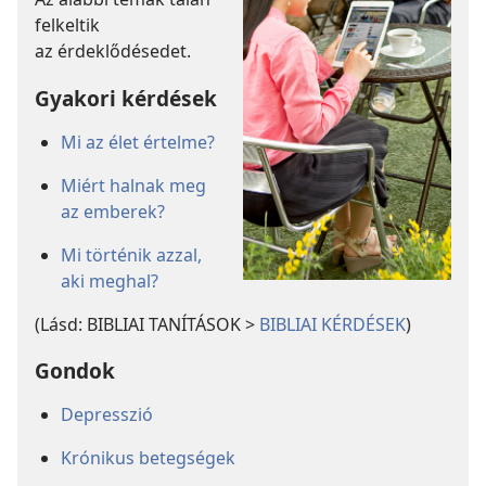
felkeltik
az érdeklődésedet.
Gyakori kérdések
Mi az élet értelme?
Miért halnak meg
az emberek?
Mi történik azzal,
aki meghal?
(Lásd: BIBLIAI TANÍTÁSOK >
BIBLIAI KÉRDÉSEK
)
Gondok
Depresszió
Krónikus betegségek