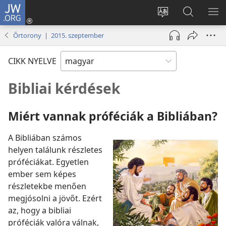
JW.ORG
Bejelentkezés
(opens
Oldal
Keresés
ME
new
nyelvének
a jw.org
ME
Őrtorony | 2015. szeptember
window)
megváltoztatás
honlapon
CIKK NYELVE
Bibliai kérdések
Miért vannak próféciák a Bibliában?
A Bibliában számos
helyen találunk részletes
próféciákat. Egyetlen
ember sem képes
részletekbe menően
megjósolni a jövőt. Ezért
az, hogy a bibliai
próféciák valóra válnak,