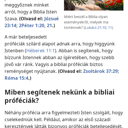
meggyőznek minket
arról, hogy a Biblia Isten
Miért beszél a Biblia olyan
Szava.
(Olvasd el:
Józsué
eseményekről, melyek ma
23:14;
2Péter 1:20, 21
.)
történnek? (
Lukács 21:10, 11
)
A már beteljesedett
próféciák szilárd alapot adnak arra, hogy higgyünk
Istenben (
Héberek 11:1
). Abban is segítenek, hogy
bízzunk Istennek abban az ígéretében, hogy szebb
jövő vár ránk. Vagyis a bibliai próféciák biztos
reménységet nyújtanak.
(Olvasd el:
Zsoltárok 37:29;
Róma 15:4
.)
Miben segítenek nekünk a bibliai
próféciák?
Néhány prófécia arra figyelmezteti Isten szolgáit, hogy
cselekedniük kell. Például, amikor az első századi
keresztények látták bizonyos próféciák beteljesedését,