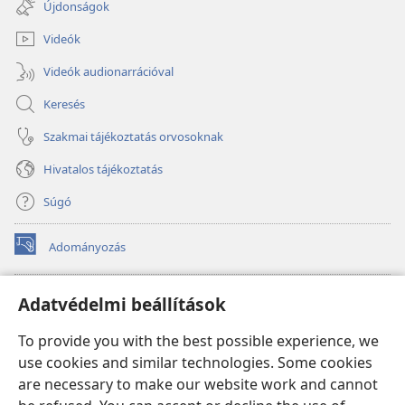
Újdonságok
window)
Videók
Videók audionarrációval
Keresés
Szakmai tájékoztatás orvosoknak
Hivatalos tájékoztatás
Súgó
Adományozás
(opens
new
window)
Őrtorony ONLINE KÖNYVTÁR
Adatvédelmi beállítások
(opens
new
®
JW Hub
To provide you with the best possible experience, we
window)
(opens
use cookies and similar technologies. Some cookies
new
®
JW Library
window)
are necessary to make our website work and cannot