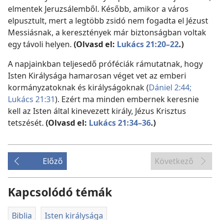
elmentek Jeruzsálemből. Később, amikor a város
elpusztult, mert a legtöbb zsidó nem fogadta el Jézust
Messiásnak, a keresztények már biztonságban voltak
egy távoli helyen.
(Olvasd el:
Lukács 21:20–22
.)
A napjainkban teljesedő próféciák rámutatnak, hogy
Isten Királysága hamarosan véget vet az emberi
kormányzatoknak és királyságoknak (
Dániel 2:44;
Lukács 21:31
). Ezért ma minden embernek keresnie
kell az Isten által kinevezett király, Jézus Krisztus
tetszését.
(Olvasd el:
Lukács 21:34–36
.)
Előző
Következő
Kapcsolódó témák
Biblia
Isten királysága