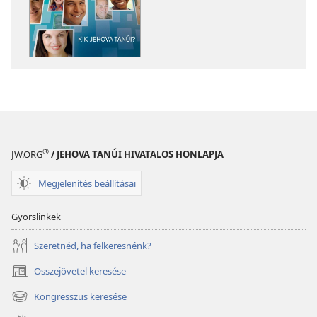
lehetőségei
lehetőségei
ŐRTORONY
ŐRTORONY
Kik
Kik
Jehova
Jehova
Tanúi?
Tanúi?
®
JW.ORG
/ JEHOVA TANÚI HIVATALOS HONLAPJA
Megjelenítés beállításai
Gyorslinkek
Szeretnéd, ha felkeresnénk?
Összejövetel keresése
(opens
new
Kongresszus keresése
(opens
window)
new