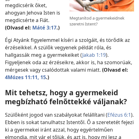
megdicsérik őket,
ahogyan Jehova Isten is
Megtanítod a gyermekeidnek
megdicsérte a Fiát.
szeretni Istent?
(Olvasd el:
Máté 3:17
.)
Égi Atyánk figyelemmel kíséri a szolgáit, és törődik az
érzéseikkel. A szülők vegyenek példát róla, és
hallgassák meg a gyermekeiket (
Jakab 1:19
).
Figyeljenek oda az érzéseikre, akkor is, ha szomorúak,
mérgesek vagy csalódottak valami miatt.
(Olvasd el:
4Mózes 11:11,
15
.)
Mit tehetsz, hogy a gyermekeid
megbízható felnőttekké váljanak?
Szülőként jogod van szabályokat felállítani (
Efézus 6:1
).
Ebben is sokat tanulhatsz Istentől. Ő a szeretetét fejezi
ki a gyermekei iránt azzal, hogy egyértelműen
elmondja, mit vár el tőlük, és azt is, hogy mi lesz a