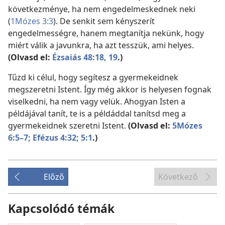
következménye, ha nem engedelmeskednek neki
(
1Mózes 3:3
). De senkit sem kényszerít
engedelmességre, hanem megtanítja nekünk, hogy
miért válik a javunkra, ha azt tesszük, ami helyes.
(Olvasd el:
Ézsaiás 48:18, 19
.)
Tűzd ki célul, hogy segítesz a gyermekeidnek
megszeretni Istent. Így még akkor is helyesen fognak
viselkedni, ha nem vagy velük. Ahogyan Isten a
példájával tanít, te is a példáddal tanítsd meg a
gyermekeidnek szeretni Istent.
(Olvasd el:
5Mózes
6:5–7;
Efézus 4:32;
5:1
.)
Előző
Következő
Kapcsolódó témák