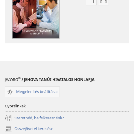
Kiadványok
Hangfelvétel
letöltési
letöltési
lehetőségei
lehetőségei
ŐRTORONY
ŐRTORONY
A
A
tudomány
tudomány
felülírja
felülírja
a Bibliát?
a Bibliát?
®
JW.ORG
/ JEHOVA TANÚI HIVATALOS HONLAPJA
Megjelenítés beállításai
Gyorslinkek
Szeretnéd, ha felkeresnénk?
Összejövetel keresése
(opens