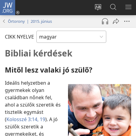
JW.ORG
Bejelentkezés
(opens
Oldal
Keresés
ME
new
nyelvének
a jw.org
ME
Őrtorony | 2015. június
window)
megváltoztatás
honlapon
CIKK NYELVE
Bibliai kérdések
Mitől lesz valaki jó szülő?
Ideális helyzetben a
gyermekek olyan
családban nőnek fel,
ahol a szülők szeretik és
tisztelik egymást
(
Kolosszé 3:14,
19
). A jó
szülők szeretik a
gyermekeiket, és