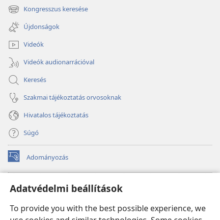
new
Kongresszus keresése
(opens
window)
new
Újdonságok
window)
Videók
Videók audionarrációval
Keresés
Szakmai tájékoztatás orvosoknak
Hivatalos tájékoztatás
Súgó
Adományozás
(opens
new
window)
Őrtorony ONLINE KÖNYVTÁR
Adatvédelmi beállítások
(opens
new
®
JW Hub
To provide you with the best possible experience, we
window)
(opens