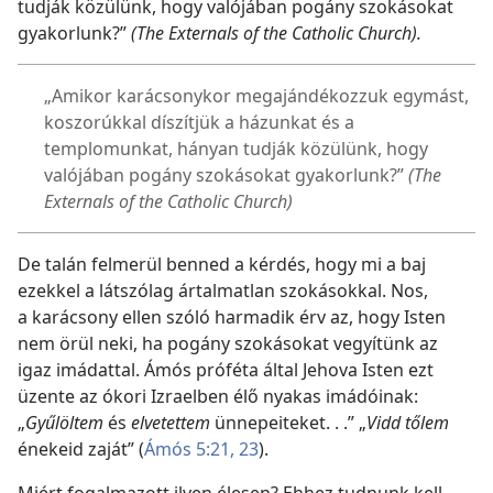
tudják közülünk, hogy valójában pogány szokásokat
gyakorlunk?”
(The Externals of the Catholic Church).
„Amikor karácsonykor megajándékozzuk egymást,
koszorúkkal díszítjük a házunkat és a
templomunkat, hányan tudják közülünk, hogy
valójában pogány szokásokat gyakorlunk?”
(The
Externals of the Catholic Church)
De talán felmerül benned a kérdés, hogy mi a baj
ezekkel a látszólag ártalmatlan szokásokkal. Nos,
a karácsony ellen szóló harmadik érv az, hogy Isten
nem örül neki, ha pogány szokásokat vegyítünk az
igaz imádattal. Ámós próféta által Jehova Isten ezt
üzente az ókori Izraelben élő nyakas imádóinak:
„
Gyűlöltem
és
elvetettem
ünnepeiteket. . .” „
Vidd tőlem
énekeid zaját” (
Ámós 5:21,
23
).