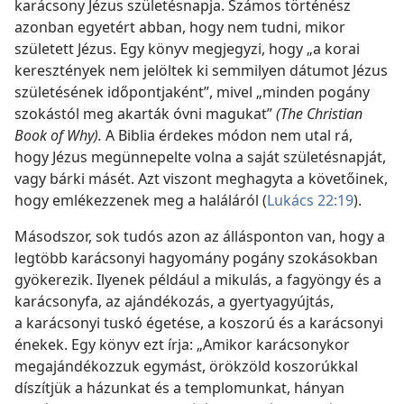
karácsony Jézus születésnapja. Számos történész
azonban egyetért abban, hogy nem tudni, mikor
született Jézus. Egy könyv megjegyzi, hogy „a korai
keresztények nem jelöltek ki semmilyen dátumot Jézus
születésének időpontjaként”, mivel „minden pogány
szokástól meg akarták óvni magukat”
(The Christian
Book of Why).
A Biblia érdekes módon nem utal rá,
hogy Jézus megünnepelte volna a saját születésnapját,
vagy bárki másét. Azt viszont meghagyta a követőinek,
hogy emlékezzenek meg a haláláról (
Lukács 22:19
).
Másodszor, sok tudós azon az állásponton van, hogy a
legtöbb karácsonyi hagyomány pogány szokásokban
gyökerezik. Ilyenek például a mikulás, a fagyöngy és a
karácsonyfa, az ajándékozás, a gyertyagyújtás,
a karácsonyi tuskó égetése, a koszorú és a karácsonyi
énekek. Egy könyv ezt írja: „Amikor karácsonykor
megajándékozzuk egymást, örökzöld koszorúkkal
díszítjük a házunkat és a templomunkat, hányan