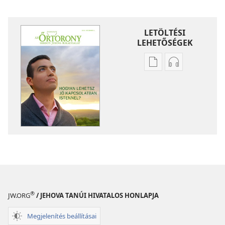
LETÖLTÉSI
LEHETŐSÉGEK
Kiadványok
Hangfelvétel
letöltési
letöltési
lehetőségei
lehetőségei
ŐRTORONY
ŐRTORONY
Hogyan
Hogyan
lehetsz
lehetsz
jó
jó
kapcsolatban
kapcsolatban
Istennel?
Istennel?
®
JW.ORG
/ JEHOVA TANÚI HIVATALOS HONLAPJA
Megjelenítés beállításai