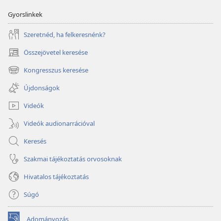
Gyorslinkek
Szeretnéd, ha felkeresnénk?
Összejövetel keresése
(opens
new
Kongresszus keresése
(opens
window)
new
Újdonságok
window)
Videók
Videók audionarrációval
Keresés
Szakmai tájékoztatás orvosoknak
Hivatalos tájékoztatás
Súgó
Adományozás