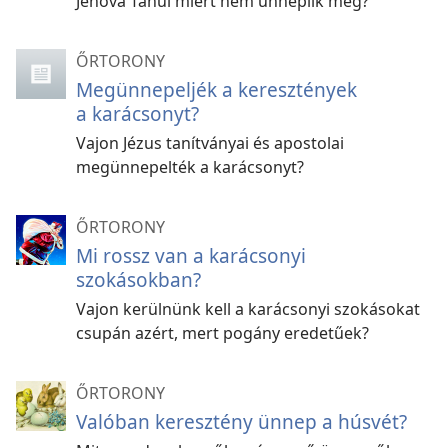
Jehova Tanúi miért nem ünneplik meg?
ŐRTORONY
Megünnepeljék a keresztények
a karácsonyt?
Vajon Jézus tanítványai és apostolai
megünnepelték a karácsonyt?
ŐRTORONY
Mi rossz van a karácsonyi
szokásokban?
Vajon kerülnünk kell a karácsonyi szokásokat
csupán azért, mert pogány eredetűek?
ŐRTORONY
Valóban keresztény ünnep a húsvét?