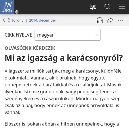
JW.ORG
Bejelentkezés
(opens
Oldal
Keresés
ME
new
nyelvének
a jw.org
ME
Őrtorony | 2014. december
window)
megváltoztatás
honlapon
CIKK NYELVE
OLVASÓINK KÉRDEZIK
Mi az igazság a karácsonyról?
Világszerte milliók tartják meg a karácsonyt különféle
okok miatt. Vannak, akik örülnek, hogy együtt
ünnepelhetnek a barátaikkal és a családjukkal. Mások
ilyenkor Istenre gondolnak, vagy pedig segítenek a
szegényeken és a rászorulókon. Mindez nagyon szép,
csak az a baj, hogy ennek az ünnepnek árnyoldalai is
vannak.
Először is, sokan abban a hitben ünnepelnek, hogy a