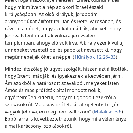
Miért fogalmazott ilyen élesen? Ehhez tudnunk kell,
hogy mit művelt a nép az ókori Izrael északi
királyságában. Az első királyuk, Jeroboám
aranyborjúkat állított fel Dán és Bétel városában, és
rávette a népet, hogy azokat imádják, ahelyett hogy
Jehova Istent imádták volna a jeruzsálemi
templomban, ahogy elő volt írva. A király ezenkívül új
ünnepeket vezetett be, és papokat nevezett ki, hogy
megünnepeljék őket a néppel (
1Királyok 12:26–33
).
Mindez látszólag jó ügyet szolgált, hiszen azt állították,
hogy Istent imádják, és igyekeznek a kedvében járni.
Ám azokból a határozott szavakból, melyeket Isten
Ámós és más próféták által mondott nekik,
egyértelműen kiderül, hogy mit gondolt ezekről a
szokásokról. Malakiás próféta által kijelentette: „én
vagyok Jehova, én meg nem változom” (
Malakiás 3:6
).
Ebből arra is következtethetünk, hogy mi a véleménye
a mai karácsonyi szokásokról.