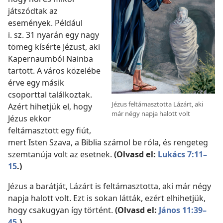
játszódtak az
események. Például
i. sz. 31 nyarán egy nagy
tömeg kísérte Jézust, aki
Kapernaumból Nainba
tartott. A város közelébe
érve egy másik
csoporttal találkoztak.
Jézus feltámasztotta Lázárt, aki
Azért hihetjük el, hogy
már négy napja halott volt
Jézus ekkor
feltámasztott egy fiút,
mert Isten Szava, a Biblia számol be róla, és rengeteg
szemtanúja volt az esetnek.
(Olvasd el:
Lukács 7:11–
15
.)
Jézus a barátját, Lázárt is feltámasztotta, aki már négy
napja halott volt. Ezt is sokan látták, ezért elhihetjük,
hogy csakugyan így történt.
(Olvasd el:
János 11:39–
45
.)