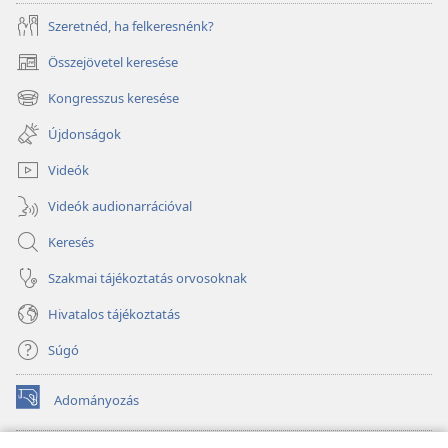
Szeretnéd, ha felkeresnénk?
Összejövetel keresése
(opens
new
Kongresszus keresése
(opens
window)
new
Újdonságok
window)
Videók
Videók audionarrációval
Keresés
Szakmai tájékoztatás orvosoknak
Hivatalos tájékoztatás
Súgó
Adományozás
(opens
new
window)