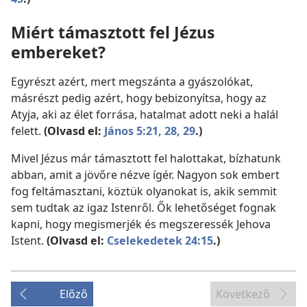
Miért támasztott fel Jézus
embereket?
Egyrészt azért, mert megszánta a gyászolókat,
másrészt pedig azért, hogy bebizonyítsa, hogy az
Atyja, aki az élet forrása, hatalmat adott neki a halál
felett.
(Olvasd el:
János 5:21,
28, 29
.)
Mivel Jézus már támasztott fel halottakat, bízhatunk
abban, amit a jövőre nézve ígér. Nagyon sok embert
fog feltámasztani, köztük olyanokat is, akik semmit
sem tudtak az igaz Istenről. Ők lehetőséget fognak
kapni, hogy megismerjék és megszeressék Jehova
Istent.
(Olvasd el:
Cselekedetek 24:15
.)
Előző
Következő