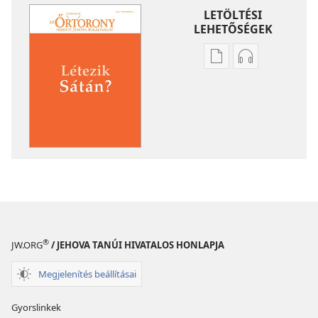
LETÖLTÉSI
LEHETŐSÉGEK
Kiadványok
Hangfelvétel
letöltési
letöltési
lehetőségei
lehetőségei
ŐRTORONY
ŐRTORONY
Létezik
Létezik
Sátán?
Sátán?
®
JW.ORG
/ JEHOVA TANÚI HIVATALOS HONLAPJA
Megjelenítés beállításai
Gyorslinkek