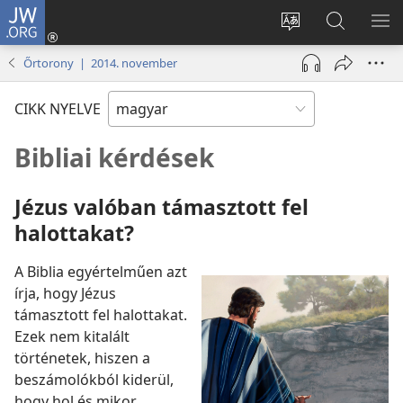
JW.ORG
Bejelentkezés
(opens
Oldal
Keresés
ME
new
nyelvének
a jw.org
ME
Őrtorony | 2014. november
window)
megváltoztatás
honlapon
CIKK NYELVE
Bibliai kérdések
Jézus valóban támasztott fel
halottakat?
A Biblia egyértelműen azt
írja, hogy Jézus
támasztott fel halottakat.
Ezek nem kitalált
történetek, hiszen a
beszámolókból kiderül,
hogy hol és mikor