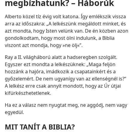
megbízhatunk? – Háborúk
Alberto közel tíz évig volt katona. Így emlékszik vissza
arra az időszakra: „A lelkészünk megáldott minket, és
azt mondta, hogy Isten velünk van. De én közben azon
gondolkodtam, hogy most ölni indulunk, a Biblia
viszont azt mondja, hogy »ne ölj«”.
Ray a II. világháború alatt a hadseregben szolgált.
Egyszer ezt mondta a lelkészüknek: „Maga feljön
hozzánk a hajóra, imádkozik a csapatainkért és a
győzelemért. De nem ugyanígy van az ellenségnél is?”
A lelkész erre csak annyit mondott, hogy az Úr útjai
kifürkészhetetlenek.
Ha ez a válasz nem nyugtat meg, ne aggódj, nem vagy
egyedül.
MIT TANÍT A BIBLIA?