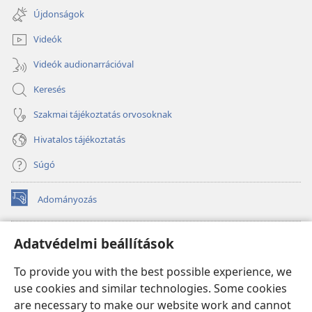
new
Újdonságok
window)
Videók
Videók audionarrációval
Keresés
Szakmai tájékoztatás orvosoknak
Hivatalos tájékoztatás
Súgó
Adományozás
(opens
new
window)
Őrtorony ONLINE KÖNYVTÁR
Adatvédelmi beállítások
(opens
new
®
JW Hub
To provide you with the best possible experience, we
window)
(opens
use cookies and similar technologies. Some cookies
new
®
JW Library
window)
are necessary to make our website work and cannot