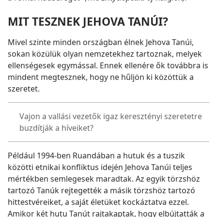
MIT TESZNEK JEHOVA TANÚI?
Mivel szinte minden országban élnek Jehova Tanúi,
sokan közülük olyan nemzetekhez tartoznak, melyek
ellenségesek egymással. Ennek ellenére ők továbbra is
mindent megtesznek, hogy ne hűljön ki közöttük a
szeretet.
Vajon a vallási vezetők igaz keresztényi szeretetre
buzdítják a híveiket?
Például 1994-ben Ruandában a hutuk és a tuszik
közötti etnikai konfliktus idején Jehova Tanúi teljes
mértékben semlegesek maradtak. Az egyik törzshöz
tartozó Tanúk rejtegették a másik törzshöz tartozó
hittestvéreiket, a saját életüket kockáztatva ezzel.
Amikor két hutu Tanút rajtakaptak, hogy elbújtatták a