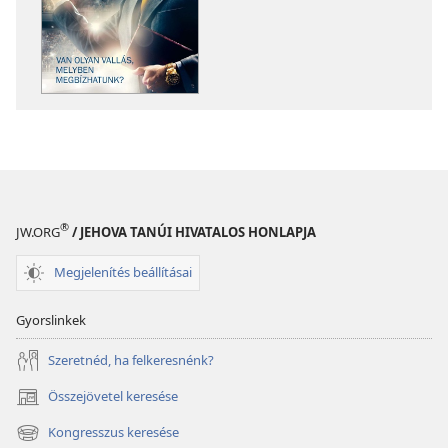
letöltési
letöltési
lehetőségei
lehetőségei
ŐRTORONY
ŐRTORONY
Van
Van
olyan
olyan
vallás,
vallás,
melyben
melyben
megbízhatunk?
megbízhatun
®
JW.ORG
/ JEHOVA TANÚI HIVATALOS HONLAPJA
Megjelenítés beállításai
Gyorslinkek
Szeretnéd, ha felkeresnénk?
Összejövetel keresése
(opens
new
Kongresszus keresése
(opens
window)