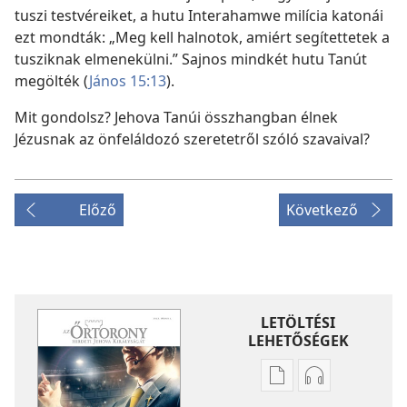
tuszi testvéreiket, a hutu Interahamwe milícia katonái
ezt mondták: „Meg kell halnotok, amiért segítettetek a
tusziknak elmenekülni.” Sajnos mindkét hutu Tanút
megölték (
János 15:13
).
Mit gondolsz? Jehova Tanúi összhangban élnek
Jézusnak az önfeláldozó szeretetről szóló szavaival?
Előző
Következő
LETÖLTÉSI
LEHETŐSÉGEK
Kiadványok
Hangfelvétel