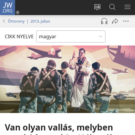
JW.ORG
Bejelentkezés
(opens
Oldal
Keresés
ME
new
nyelvének
a jw.org
ME
Őrtorony | 2013. július
window)
megváltoztatás
honlapon
CIKK NYELVE
Van olyan vallás, melyben