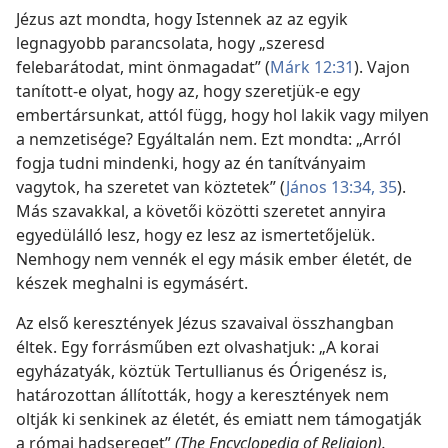
Jézus azt mondta, hogy Istennek az az egyik
legnagyobb parancsolata, hogy „szeresd
felebarátodat, mint önmagadat” (
Márk 12:31
). Vajon
tanított-e olyat, hogy az, hogy szeretjük-e egy
embertársunkat, attól függ, hogy hol lakik vagy milyen
a nemzetisége? Egyáltalán nem. Ezt mondta: „Arról
fogja tudni mindenki, hogy az én tanítványaim
vagytok, ha szeretet van köztetek” (
János 13:34, 35
).
Más szavakkal, a követői közötti szeretet annyira
egyedülálló lesz, hogy ez lesz az ismertetőjelük.
Nemhogy nem vennék el egy másik ember életét, de
készek meghalni is egymásért.
Az első keresztények Jézus szavaival összhangban
éltek. Egy forrásműben ezt olvashatjuk: „A korai
egyházatyák, köztük Tertullianus és Órigenész is,
határozottan állították, hogy a keresztények nem
oltják ki senkinek az életét, és emiatt nem támogatják
a római hadsereget”
(The Encyclopedia of Religion).