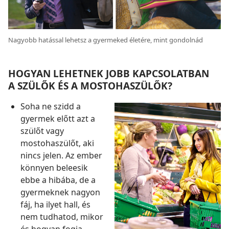
Nagyobb hatással lehetsz a gyermeked életére, mint gondolnád
HOGYAN LEHETNEK JOBB KAPCSOLATBAN
A SZÜLŐK ÉS A MOSTOHASZÜLŐK?
Soha ne szidd a
gyermek előtt azt a
szülőt vagy
mostohaszülőt, aki
nincs jelen. Az ember
könnyen beleesik
ebbe a hibába, de a
gyermeknek nagyon
fáj, ha ilyet hall, és
nem tudhatod, mikor