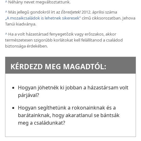
^
Néhány nevet megváltoztattunk.
^
Más jellegű gondokról írt az
Ébredjetek!
2012. áprilisi száma
„A mozaikcsaládok is lehetnek sikeresek”
című cikksorozatban. Jehova
Tanúi kiadványa.
^
Ha a volt házastársad fenyegetőzik vagy erőszakos, akkor
természetesen szigorúbb korlátokat kell felállítanod a családod
biztonsága érdekében.
KÉRDEZD MEG MAGADTÓL:
Hogyan jöhetnék ki jobban a házastársam volt
párjával?
Hogyan segíthetünk a rokonainknak és a
barátainknak, hogy akaratlanul se bántsák
meg a családunkat?