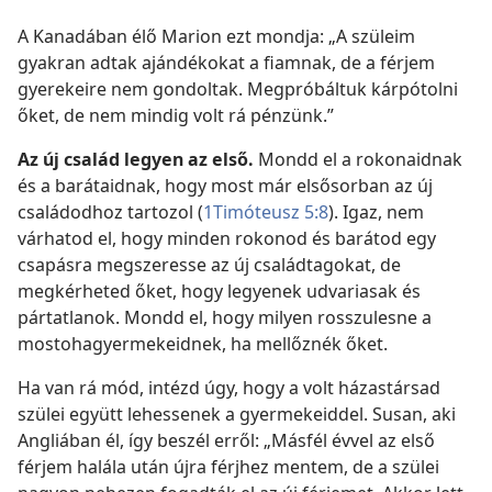
A Kanadában élő Marion ezt mondja: „A szüleim
gyakran adtak ajándékokat a fiamnak, de a férjem
gyerekeire nem gondoltak. Megpróbáltuk kárpótolni
őket, de nem mindig volt rá pénzünk.”
Az új család legyen az első.
Mondd el a rokonaidnak
és a barátaidnak, hogy most már elsősorban az új
családodhoz tartozol (
1Timóteusz 5:8
). Igaz, nem
várhatod el, hogy minden rokonod és barátod egy
csapásra megszeresse az új családtagokat, de
megkérheted őket, hogy legyenek udvariasak és
pártatlanok. Mondd el, hogy milyen rosszulesne a
mostohagyermekeidnek, ha mellőznék őket.
Ha van rá mód, intézd úgy, hogy a volt házastársad
szülei együtt lehessenek a gyermekeiddel. Susan, aki
Angliában él, így beszél erről: „Másfél évvel az első
férjem halála után újra férjhez mentem, de a szülei