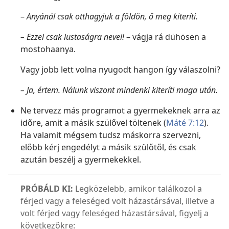
–
Anyánál csak otthagyjuk a földön, ő meg kiteríti.
– Ezzel csak lustaságra nevel!
– vágja rá dühösen a
mostohaanya.
Vagy jobb lett volna nyugodt hangon így válaszolni?
– Ja, értem. Nálunk viszont mindenki kiteríti maga után.
Ne tervezz más programot a gyermekeknek arra az
időre, amit a másik szülővel töltenek (
Máté 7:12
).
Ha valamit mégsem tudsz máskorra szervezni,
előbb kérj engedélyt a másik szülőtől, és csak
azután beszélj a gyermekekkel.
PRÓBÁLD KI:
Legközelebb, amikor találkozol a
férjed vagy a feleséged volt házastársával, illetve a
volt férjed vagy feleséged házastársával, figyelj a
következőkre: