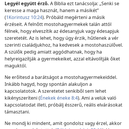
Legyél együtt érző.
A Biblia ezt tanácsolja: „Senki se
keresse a maga hasznát, hanem a másikét”
(
1Korintusz 10:24
). Próbáld megérteni a másik
érzéseit. A felnőtt mostohagyermekek talán attól
félnek, hogy elveszítik az édesanyjuk vagy édesapjuk
szeretetét. Az is lehet, hogy úgy érzik, hűtlenek a vér
szerinti családjukhoz, ha kedvesek a mostohaszülővel.
A szülők pedig amiatt aggódhatnak, hogy ha
helyreigazítják a gyermekeiket, azzal eltávolítják őket
maguktól.
Ne erőltesd a barátságot a mostohagyermekeiddel.
Inkább hagyd, hogy spontán alakuljon a
kapcsolatotok. A szeretetet senkiből sem lehet
kikényszeríteni (
Énekek éneke 8:4
). Ami a velük való
kapcsolatodat illeti, próbálj ésszerű, reális elvárásokat
támasztani.
Ne mondj ki mindent, amit gondolsz vagy érzel, akkor