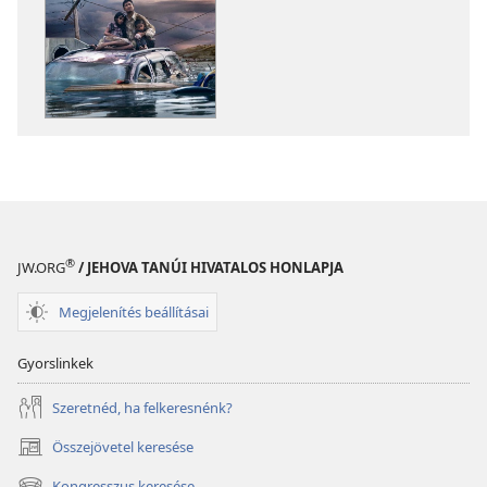
letöltési
letöltési
lehetőségei
lehetőségei
ŐRTORONY
ŐRTORONY
Isten
Isten
kegyetlen?
kegyetlen?
®
JW.ORG
/ JEHOVA TANÚI HIVATALOS HONLAPJA
Megjelenítés beállításai
Gyorslinkek
Szeretnéd, ha felkeresnénk?
Összejövetel keresése
(opens
new
Kongresszus keresése