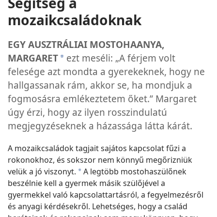
Segítség a
mozaikcsaládoknak
EGY AUSZTRÁLIAI MOSTOHAANYA,
MARGARET
ezt meséli: „A férjem volt
*
felesége azt mondta a gyerekeknek, hogy ne
hallgassanak rám, akkor se, ha mondjuk a
fogmosásra emlékeztetem őket.” Margaret
úgy érzi, hogy az ilyen rosszindulatú
megjegyzéseknek a házassága látta kárát.
A mozaikcsaládok tagjait sajátos kapcsolat fűzi a
rokonokhoz, és sokszor nem könnyű megőrizniük
velük a jó viszonyt.
A legtöbb mostohaszülőnek
*
beszélnie kell a gyermek másik szülőjével a
gyermekkel való kapcsolattartásról, a fegyelmezésről
és anyagi kérdésekről. Lehetséges, hogy a család