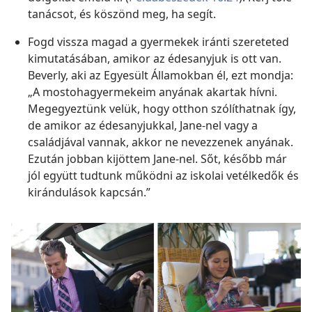
tanácsot, és köszönd meg, ha segít.
Fogd vissza magad a gyermekek iránti szereteted
kimutatásában, amikor az édesanyjuk is ott van.
Beverly, aki az Egyesült Államokban él, ezt mondja:
„A mostohagyermekeim anyának akartak hívni.
Megegyeztünk velük, hogy otthon szólíthatnak így,
de amikor az édesanyjukkal, Jane-nel vagy a
családjával vannak, akkor ne nevezzenek anyának.
Ezután jobban kijöttem Jane-nel. Sőt, később már
jól együtt tudtunk működni az iskolai vetélkedők és
kirándulások kapcsán.”