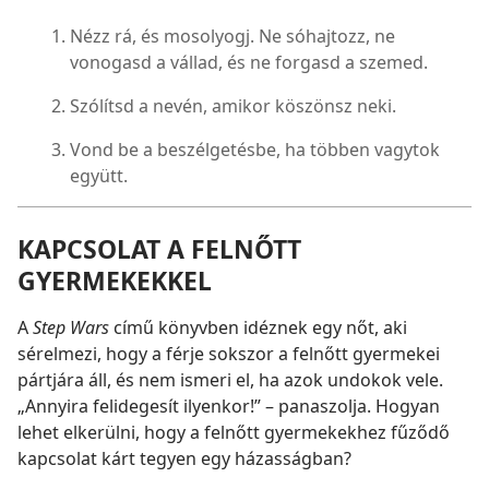
Nézz rá, és mosolyogj. Ne sóhajtozz, ne
vonogasd a vállad, és ne forgasd a szemed.
Szólítsd a nevén, amikor köszönsz neki.
Vond be a beszélgetésbe, ha többen vagytok
együtt.
KAPCSOLAT A FELNŐTT
GYERMEKEKKEL
A
Step Wars
című könyvben idéznek egy nőt, aki
sérelmezi, hogy a férje sokszor a felnőtt gyermekei
pártjára áll, és nem ismeri el, ha azok undokok vele.
„Annyira felidegesít ilyenkor!” – panaszolja. Hogyan
lehet elkerülni, hogy a felnőtt gyermekekhez fűződő
kapcsolat kárt tegyen egy házasságban?