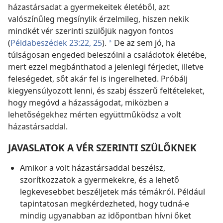
házastársadat a gyermekeitek életéből, azt
valószínűleg megsínylik érzelmileg, hiszen nekik
mindkét vér szerinti szülőjük nagyon fontos
(
Példabeszédek 23:22,
25
).
De az sem jó, ha
*
túlságosan engeded beleszólni a családotok életébe,
mert ezzel megbánthatod a jelenlegi férjedet, illetve
feleségedet, sőt akár fel is ingerelheted. Próbálj
kiegyensúlyozott lenni, és szabj ésszerű feltételeket,
hogy megóvd a házasságodat, miközben a
lehetőségekhez mérten együttműködsz a volt
házastársaddal.
JAVASLATOK A VÉR SZERINTI SZÜLŐKNEK
Amikor a volt házastársaddal beszélsz,
szorítkozzatok a gyermekekre, és a lehető
legkevesebbet beszéljetek más témákról. Például
tapintatosan megkérdezheted, hogy tudná-e
mindig ugyanabban az időpontban hívni őket