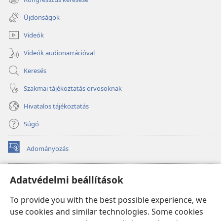
(opens
window)
new
Újdonságok
window)
Videók
Videók audionarrációval
Keresés
Szakmai tájékoztatás orvosoknak
Hivatalos tájékoztatás
Súgó
Adományozás
(opens
new
window)
Őrtorony ONLINE KÖNYVTÁR
Adatvédelmi beállítások
(opens
new
®
JW Hub
To provide you with the best possible experience, we
window)
(opens
use cookies and similar technologies. Some cookies
new
®
JW Library