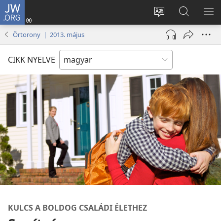
JW.ORG
Bejelentkezés
(opens
Oldal
Keresés
ME
new
nyelvének
a jw.org
ME
Őrtorony | 2013. május
window)
megváltoztatás
honlapon
CIKK NYELVE
KULCS A BOLDOG CSALÁDI ÉLETHEZ