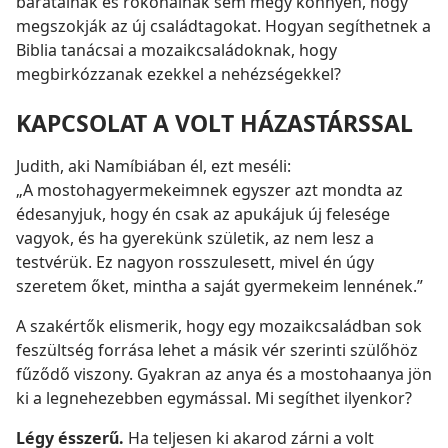
barátainak és rokonainak sem megy könnyen, hogy
megszokják az új családtagokat. Hogyan segíthetnek a
Biblia tanácsai a mozaikcsaládoknak, hogy
megbirkózzanak ezekkel a nehézségekkel?
KAPCSOLAT A VOLT HÁZASTÁRSSAL
Judith, aki Namíbiában él, ezt meséli:
„A mostohagyermekeimnek egyszer azt mondta az
édesanyjuk, hogy én csak az apukájuk új felesége
vagyok, és ha gyerekünk születik, az nem lesz a
testvérük. Ez nagyon rosszulesett, mivel én úgy
szeretem őket, mintha a saját gyermekeim lennének.”
A szakértők elismerik, hogy egy mozaikcsaládban sok
feszültség forrása lehet a másik vér szerinti szülőhöz
fűződő viszony. Gyakran az anya és a mostohaanya jön
ki a legnehezebben egymással. Mi segíthet ilyenkor?
Légy ésszerű.
Ha teljesen ki akarod zárni a volt