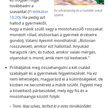
és hogyan fogja
továbbadni a
Az udvariasság és a tisztelet sokat
szavaidat (
Prédikátor
számít
10:20
). Ha pedig azt
hallod a gyermektől,
hogy a másik szülő vagy a mostohaszülő rosszakat
mondott
rólad, elsősorban a gyermek érzéseire
gondolj. Valami ilyesmit mondhatnál: „Biztosan
rosszulesett, amikor ezt hallottad. Anyukád
haragszik rám, és tudod, amikor valaki mérges,
olyanokat is mond, amik nem túl kedvesek.”
Próbáljátok meg összehangolni a két család
szabályait és a gyermekek fegyelmezését. Ha ez
nem lehetséges, magyarázd el a különbségeket, de
közben ne becsméreld a másik szülőt. Figyeld meg
a következő párbeszédet, mely egy fiú és a
mostohaanyja között folyik:
– Tomi, légy szíves, terítsd ki a vizes törülköződet
.