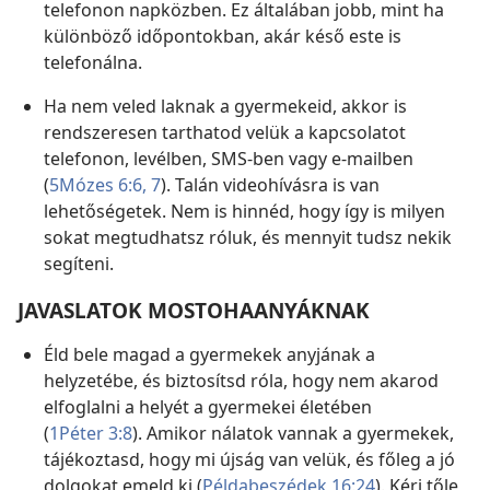
telefonon napközben. Ez általában jobb, mint ha
különböző időpontokban, akár késő este is
telefonálna.
Ha nem veled laknak a gyermekeid, akkor is
rendszeresen tarthatod velük a kapcsolatot
telefonon, levélben, SMS-ben vagy e-mailben
(
5Mózes 6:6, 7
). Talán videohívásra is van
lehetőségetek. Nem is hinnéd, hogy így is milyen
sokat megtudhatsz róluk, és mennyit tudsz nekik
segíteni.
JAVASLATOK MOSTOHAANYÁKNAK
Éld bele magad a gyermekek anyjának a
helyzetébe, és biztosítsd róla, hogy nem akarod
elfoglalni a helyét a gyermekei életében
(
1Péter 3:8
). Amikor nálatok vannak a gyermekek,
tájékoztasd, hogy mi újság van velük, és főleg a jó
dolgokat emeld ki (
Példabeszédek 16:24
). Kérj tőle