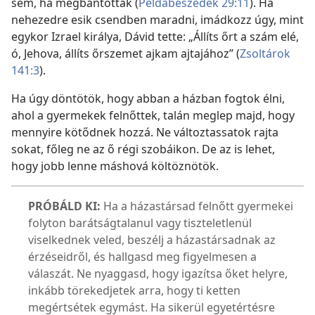
sem, ha megbántottak (
Példabeszédek 29:11
). Ha
nehezedre esik csendben maradni, imádkozz úgy, mint
egykor Izrael királya, Dávid tette: „Állíts őrt a szám elé,
ó, Jehova, állíts őrszemet ajkam ajtajához” (
Zsoltárok
141:3
).
Ha úgy döntötök, hogy abban a házban fogtok élni,
ahol a gyermekek felnőttek, talán meglep majd, hogy
mennyire kötődnek hozzá. Ne változtassatok
rajta
sokat, főleg ne az ő régi szobáikon. De az is lehet,
hogy jobb lenne máshová költöznötök.
PRÓBÁLD KI:
Ha a házastársad felnőtt gyermekei
folyton barátságtalanul vagy tiszteletlenül
viselkednek veled, beszélj a házastársadnak az
érzéseidről, és hallgasd meg figyelmesen a
válaszát. Ne nyaggasd, hogy igazítsa őket helyre,
inkább törekedjetek arra, hogy ti ketten
megértsétek egymást. Ha sikerül egyetértésre