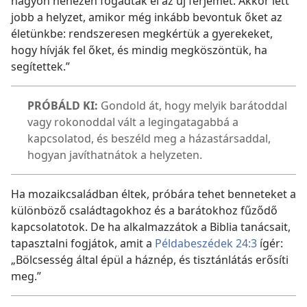
nagyon nehezen fogadták el az új férjemet. Akkor lett
jobb a helyzet, amikor még inkább bevontuk őket az
életünkbe: rendszeresen megkértük a gyerekeket,
hogy hívják fel őket, és mindig megköszöntük, ha
segítettek.”
PRÓBÁLD KI:
Gondold át, hogy melyik barátoddal
vagy rokonoddal vált a legingatagabbá a
kapcsolatod, és beszéld meg a házastársaddal,
hogyan javíthatnátok a helyzeten.
Ha mozaikcsaládban éltek, próbára tehet benneteket a
különböző családtagokhoz és a barátokhoz fűződő
kapcsolatotok. De ha alkalmazzátok a Biblia tanácsait,
tapasztalni fogjátok, amit a
Példabeszédek 24:3
ígér:
„Bölcsesség által épül a háznép, és tisztánlátás erősíti
meg.”