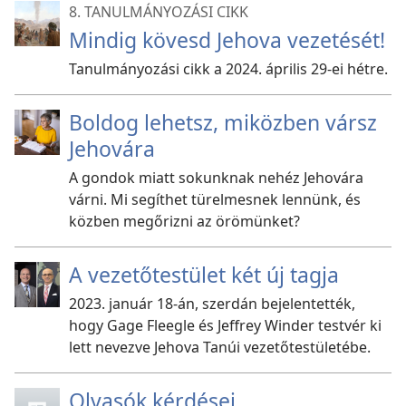
8. TANULMÁNYOZÁSI CIKK
Mindig kövesd Jehova vezetését!
Tanulmányozási cikk a 2024. április 29-ei hétre.
Boldog lehetsz, miközben vársz
Jehovára
A gondok miatt sokunknak nehéz Jehovára
várni. Mi segíthet türelmesnek lennünk, és
közben megőrizni az örömünket?
A vezetőtestület két új tagja
2023. január 18-án, szerdán bejelentették,
hogy Gage Fleegle és Jeffrey Winder testvér ki
lett nevezve Jehova Tanúi vezetőtestületébe.
Olvasók kérdései