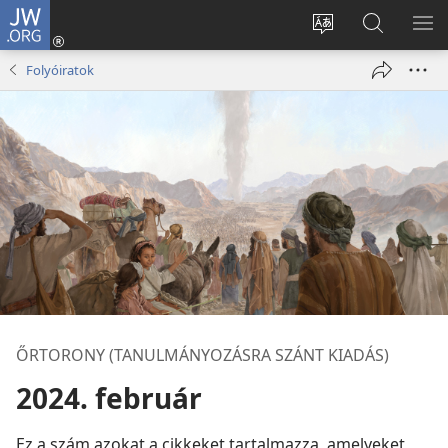
JW.ORG
Bejelentkezés
(opens
Oldal
Keresés
ME
new
nyelvének
a jw.org
ME
Folyóiratok
window)
megváltoztatás
honlapon
ŐRTORONY (TANULMÁNYOZÁSRA SZÁNT KIADÁS)
2024. február
Ez a szám azokat a cikkeket tartalmazza, amelyeket