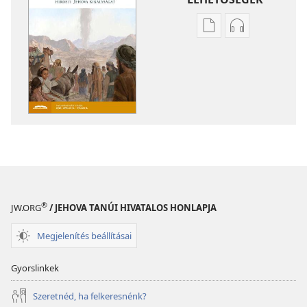
Kiadványok
Hangfelvétel
letöltési
letöltési
lehetőségei
lehetőségei
ŐRTORONY
ŐRTORONY
(TANULMÁNYOZÁS
(TANULMÁNY
SZÁNT
SZÁNT
KIADÁS)
KIADÁS)
2024.
2024.
február
február
®
JW.ORG
/ JEHOVA TANÚI HIVATALOS HONLAPJA
Megjelenítés beállításai
Gyorslinkek
Szeretnéd, ha felkeresnénk?