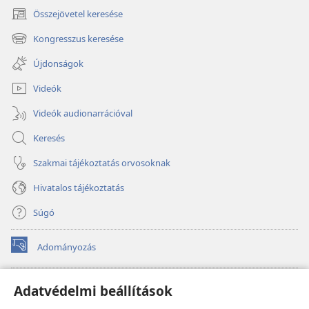
Összejövetel keresése
(opens
new
Kongresszus keresése
(opens
window)
new
Újdonságok
window)
Videók
Videók audionarrációval
Keresés
Szakmai tájékoztatás orvosoknak
Hivatalos tájékoztatás
Súgó
Adományozás
(opens
new
window)
Őrtorony ONLINE KÖNYVTÁR
Adatvédelmi beállítások
(opens
new