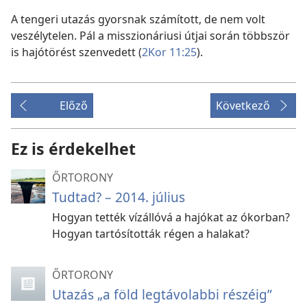
A tengeri utazás gyorsnak számított, de nem volt
veszélytelen. Pál a misszionáriusi útjai során többször
is hajótörést szenvedett (
2Kor 11:25
).
Előző
Következő
Ez is érdekelhet
ŐRTORONY
Tudtad? – 2014. július
Hogyan tették vízállóvá a hajókat az ókorban?
Hogyan tartósították régen a halakat?
ŐRTORONY
Utazás „a föld legtávolabbi részéig”