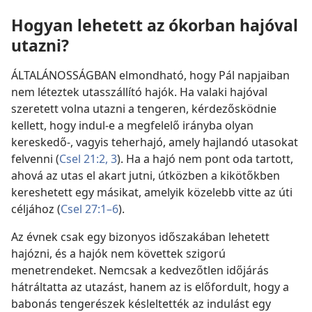
Hogyan lehetett az ókorban hajóval
utazni?
ÁLTALÁNOSSÁGBAN elmondható, hogy Pál napjaiban
nem léteztek utasszállító hajók. Ha valaki hajóval
szeretett volna utazni a tengeren, kérdezősködnie
kellett, hogy indul-e a megfelelő irányba olyan
kereskedő-, vagyis teherhajó, amely hajlandó utasokat
felvenni (
Csel 21:2, 3
). Ha a hajó nem pont oda tartott,
ahová az utas el akart jutni, útközben a kikötőkben
kereshetett egy másikat, amelyik közelebb vitte az úti
céljához (
Csel 27:1–6
).
Az évnek csak egy bizonyos időszakában lehetett
hajózni, és a hajók nem követtek szigorú
menetrendeket. Nemcsak a kedvezőtlen időjárás
hátráltatta az utazást, hanem az is előfordult, hogy a
babonás tengerészek késleltették az indulást egy