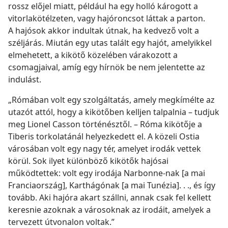
rossz előjel miatt, például ha egy holló károgott a
vitorlakötélzeten, vagy hajóroncsot láttak a parton.
A hajósok akkor indultak útnak, ha kedvező volt a
széljárás. Miután egy utas talált egy hajót, amelyikkel
elmehetett, a kikötő közelében várakozott a
csomagjaival, amíg egy hírnök be nem jelentette az
indulást.
„Rómában volt egy szolgáltatás, amely megkímélte az
utazót attól, hogy a kikötőben kelljen talpalnia – tudjuk
meg Lionel Casson történésztől. – Róma kikötője a
Tiberis torkolatánál helyezkedett el. A közeli Ostia
városában volt egy nagy tér, amelyet irodák vettek
körül. Sok ilyet különböző kikötők hajósai
működtettek: volt egy irodája Narbonne-nak [a mai
Franciaország], Karthágónak [a mai Tunézia]. . ., és így
tovább. Aki hajóra akart szállni, annak csak fel kellett
keresnie azoknak a városoknak az irodáit, amelyek a
tervezett útvonalon voltak.”