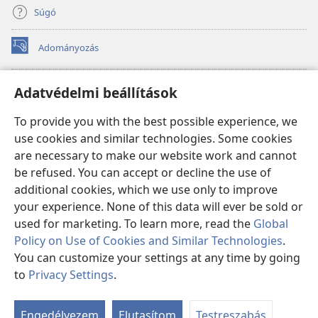
Súgó
Adományozás
(opens
new
window)
Őrtorony ONLINE KÖNYVTÁR
Adatvédelmi beállítások
(opens
new
®
JW Hub
To provide you with the best possible experience, we
window)
(opens
use cookies and similar technologies. Some cookies
new
®
JW Library
window)
are necessary to make our website work and cannot
be refused. You can accept or decline the use of
Watchtower Library
additional cookies, which we use only to improve
your experience. None of this data will ever be sold or
used for marketing. To learn more, read the
Global
Policy on Use of Cookies and Similar Technologies
.
Copyright
© 2026 Watch Tower Bible and Tract Society of Pennsylvania.
You can customize your settings at any time by going
FELHASZNÁLÁSI FELTÉTELEK
|
ADATVÉDELMI SZABÁLYZAT
|
to
Privacy Settings
.
S
ADATVÉDELMI BEÁLLÍTÁSOK
Ta
Engedélyezem
Elutasítom
Testreszabás
of