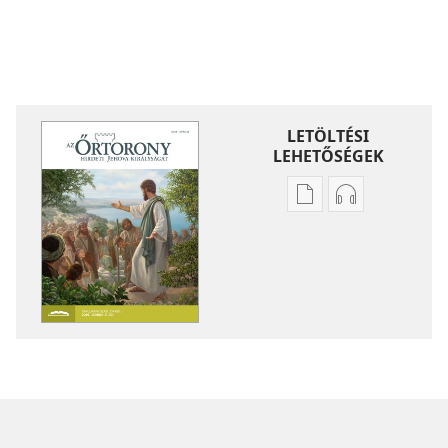
LETÖLTÉSI
LEHETŐSÉGEK
Kiadványok
Hangfelvétel
letöltési
letöltési
lehetőségei
lehetőségei
ŐRTORONY
ŐRTORONY
(TANULMÁNYOZÁS
(TANULMÁNY
SZÁNT
SZÁNT
KIADÁS)
KIADÁS)
2019.
2019.
április
április