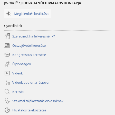
®
JW.ORG
/ JEHOVA TANÚI HIVATALOS HONLAPJA
Megjelenítés beállításai
Gyorslinkek
Szeretnéd, ha felkeresnénk?
Összejövetel keresése
(opens
new
Kongresszus keresése
(opens
window)
new
Újdonságok
window)
Videók
Videók audionarrációval
Keresés
Szakmai tájékoztatás orvosoknak
Hivatalos tájékoztatás