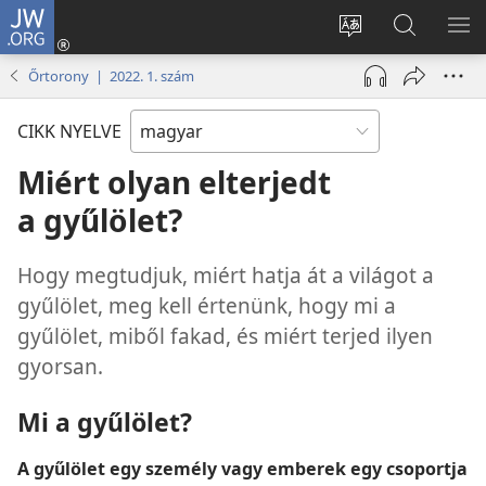
JW.ORG
Bejelentkezés
(opens
Oldal
Keresés
ME
new
nyelvének
a jw.org
ME
Őrtorony | 2022. 1. szám
window)
megváltoztatás
honlapon
CIKK NYELVE
Miért olyan elterjedt
a gyűlölet?
Hogy megtudjuk, miért hatja át a világot a
gyűlölet, meg kell értenünk, hogy mi a
gyűlölet, miből fakad, és miért terjed ilyen
gyorsan.
Mi a gyűlölet?
A gyűlölet egy személy vagy emberek egy csoportja