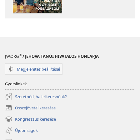
Van
Van
kiút
kiút
a gyűlölet
a gyűlölet
fogságából!
fogságából!
®
JW.ORG
/ JEHOVA TANÚI HIVATALOS HONLAPJA
Megjelenítés beállításai
Gyorslinkek
Szeretnéd, ha felkeresnénk?
Összejövetel keresése
(opens
new
Kongresszus keresése
(opens
window)
new
Újdonságok
window)