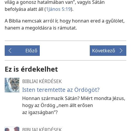
világ a gonosz hatalmában van”, vagyis Sátán
befolyása alatt áll (
1János 5:19
).
A Biblia nemcsak arról ír, hogy honnan ered a gyűlölet,
hanem a megoldásra is rámutat.
Előző
Következő
Ez is érdekelhet
BIBLIAI KÉRDÉSEK
Isten teremtette az Ördögöt?
Honnan származik Sátán? Miért mondta Jézus,
hogy az Ördög „nem állt erősen
az igazságban”?
BIBLIAI KÉRDÉSEK