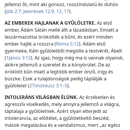
jellemzi őt, mint aki gonosz, rosszindulatú és dühös
(
Jób 2:7;
Jelenések 12:9,
12,
17
).
AZ EMBEREK HAJLANAK A GYŰLÖLETRE.
Az első
ember, Ádám Sátán mellé állt a lázadásban. Emiatt a
leszármazottai örökölték a bűnt, és ezért minden
ember hajlik a rosszra (
Róma 5:12
). Ádám első
gyermeke, Káin gyűlöletből megölte a testvérét, Ábelt
(
1János 3:12
). Az igaz, hogy még ma is vannak olyanok,
akikre jellemző a szeretet és a könyörület. De az
öröklött bűn miatt a legtöbb ember önző, irigy és
büszke. Ezek a tulajdonságok pedig táplálják a
gyűlöletet (
2Timóteusz 3:1–5
).
INTOLERÁNS VILÁGBAN ÉLÜNK.
Az érzéketlen és
agresszív viselkedés, mely annyira jellemző a világra,
táptalaja a gyűlöletnek. Azért olyan elterjedt az
intolerancia, az előítélet, a gyűlöletkeltő beszéd,
mások megalázása és a vandalizmus, mert „az egész