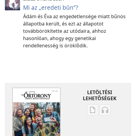
Mi az „eredeti bűn”?
Ádám és Éva az engedetlensége miatt bűnös
állapotba került, és ezt az állapotot
továbbörökítette az utódaira, ahhoz
hasonlóan, ahogy egy genetikai
rendellenesség is öröklődik.
LETÖLTÉSI
LEHETŐSÉGEK
Kiadványok
Hangfelvétel
letöltési
letöltési
lehetőségei
lehetőségei
ŐRTORONY
ŐRTORONY