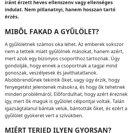
iránt érzett heves ellenszenv vagy ellenséges
indulat. Nem pillanatnyi, hanem hosszan tartó
érzés.
MIBŐL FAKAD A GYŰLÖLET?
A gyűlöletnek számos oka lehet. Az emberek sokszor
nem a tetteik miatt gyűlölnek másokat, hanem azért,
mert azok egy bizonyos csoporthoz tartoznak. Úgy
gondolják, hogy ennek a csoportnak a tagjai mind
gonoszak, veszélyesek és javíthatatlanok.
Alsóbbrendűnek tekintik őket, vagy úgy érzik, hogy
fenyegetést jelentenek másokra, és hogy ők tehetnek
minden problémáról. Előfordulhat, hogy azért éreznek
így, mert ők maguk is gyűlölet célpontjai voltak. Talán
igazságtalanul bántak velük, bántották őket, és ezért a
gyűlölet gyökeret vert a szívükben.
MIÉRT TERJED ILYEN GYORSAN?