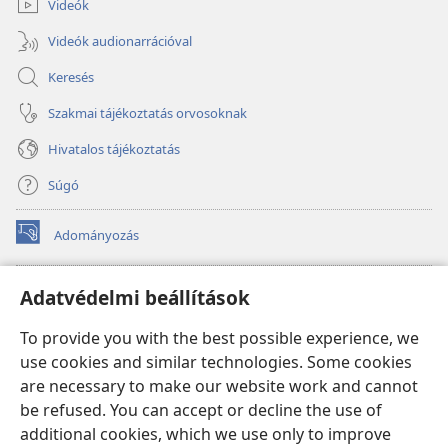
Videók
Videók audionarrációval
Keresés
Szakmai tájékoztatás orvosoknak
Hivatalos tájékoztatás
Súgó
Adományozás
(opens
new
window)
Őrtorony ONLINE KÖNYVTÁR
Adatvédelmi beállítások
(opens
new
®
JW Hub
To provide you with the best possible experience, we
window)
(opens
use cookies and similar technologies. Some cookies
new
®
JW Library
window)
are necessary to make our website work and cannot
be refused. You can accept or decline the use of
Watchtower Library
additional cookies, which we use only to improve