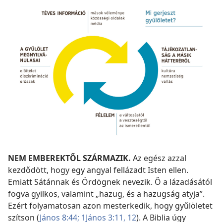
NEM EMBEREKTŐL SZÁRMAZIK.
Az egész azzal
kezdődött, hogy egy angyal fellázadt Isten ellen.
Emiatt Sátánnak és Ördögnek nevezik. Ő a lázadásától
fogva gyilkos, valamint „hazug, és a hazugság atyja”.
Ezért folyamatosan azon mesterkedik, hogy gyűlöletet
szítson (
János 8:44;
1János 3:11, 12
). A Biblia úgy