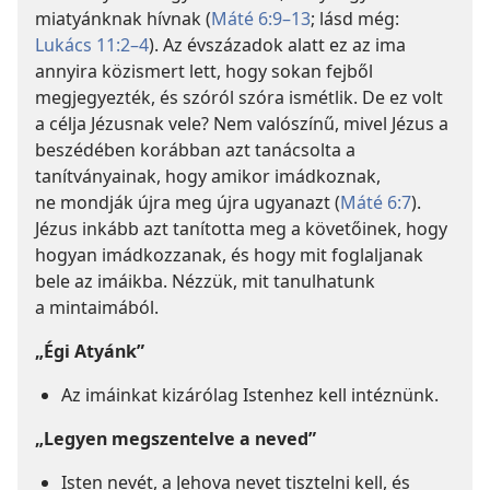
miatyánknak hívnak (
Máté 6:9–13
; lásd még:
Lukács 11:2–4
). Az évszázadok alatt ez az ima
annyira közismert lett, hogy sokan fejből
megjegyezték, és szóról szóra ismétlik. De ez volt
a célja Jézusnak vele? Nem valószínű, mivel Jézus a
beszédében korábban azt tanácsolta a
tanítványainak, hogy amikor imádkoznak,
ne mondják újra meg újra ugyanazt (
Máté 6:7
).
Jézus inkább azt tanította meg a követőinek, hogy
hogyan imádkozzanak, és hogy mit foglaljanak
bele az imáikba. Nézzük, mit tanulhatunk
a mintaimából.
„Égi Atyánk”
Az imáinkat kizárólag Istenhez kell intéznünk.
„Legyen megszentelve a neved”
Isten nevét, a Jehova nevet tisztelni kell, és