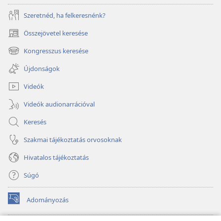
Szeretnéd, ha felkeresnénk?
Összejövetel keresése
(opens
new
Kongresszus keresése
(opens
window)
new
Újdonságok
window)
Videók
Videók audionarrációval
Keresés
Szakmai tájékoztatás orvosoknak
Hivatalos tájékoztatás
Súgó
Adományozás
(opens
new