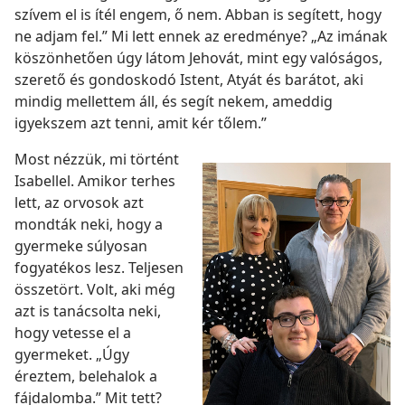
szívem el is ítél engem, ő nem. Abban is segített, hogy
ne adjam fel.” Mi lett ennek az eredménye? „Az imának
köszönhetően úgy látom Jehovát, mint egy valóságos,
szerető és gondoskodó Istent, Atyát és barátot, aki
mindig mellettem áll, és segít nekem, ameddig
igyekszem azt tenni, amit kér tőlem.”
Most nézzük, mi történt
Isabellel. Amikor terhes
lett, az orvosok azt
mondták neki, hogy a
gyermeke súlyosan
fogyatékos lesz. Teljesen
összetört. Volt, aki még
azt is tanácsolta neki,
hogy vetesse el a
gyermeket. „Úgy
éreztem, belehalok a
fájdalomba.” Mit tett?