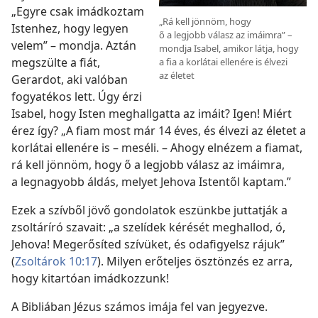
„Egyre csak imádkoztam
„Rá kell jönnöm, hogy
Istenhez, hogy legyen
ő a legjobb válasz az imáimra” –
velem” – mondja. Aztán
mondja Isabel, amikor látja, hogy
megszülte a fiát,
a fia a korlátai ellenére is élvezi
az életet
Gerardot, aki valóban
fogyatékos lett. Úgy érzi
Isabel, hogy Isten meghallgatta az imáit? Igen! Miért
érez így? „A fiam most már 14 éves, és élvezi az életet a
korlátai ellenére is – meséli. – Ahogy elnézem a fiamat,
rá kell jönnöm, hogy ő a legjobb válasz az imáimra,
a legnagyobb áldás, melyet Jehova Istentől kaptam.”
Ezek a szívből jövő gondolatok eszünkbe juttatják a
zsoltáríró szavait: „a szelídek kérését meghallod, ó,
Jehova! Megerősíted szívüket, és odafigyelsz rájuk”
(
Zsoltárok 10:17
). Milyen erőteljes ösztönzés ez arra,
hogy kitartóan imádkozzunk!
A Bibliában Jézus számos imája fel van jegyezve.