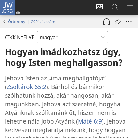
JW.ORG
Bejelentkezés
(opens
Oldal
Keresés
ME
new
nyelvének
a jw.org
ME
Őrtorony | 2021. 1. szám
window)
megváltoztatás
honlapon
CIKK NYELVE
Hogyan imádkozhatsz úgy,
hogy Isten meghallgasson?
Jehova Isten az „ima meghallgatója”
(
Zsoltárok 65:2
). Bárhol és bármikor
szólhatunk hozzá, akár hangosan, akár
magunkban. Jehova azt szeretné, hogyha
Atyánknak szólítanánk őt, hiszen nem is
lehetne nála jobb Atyánk (
Máté 6:9
). Jehova
kedvesen megtanítja nekünk, hogy hogyan