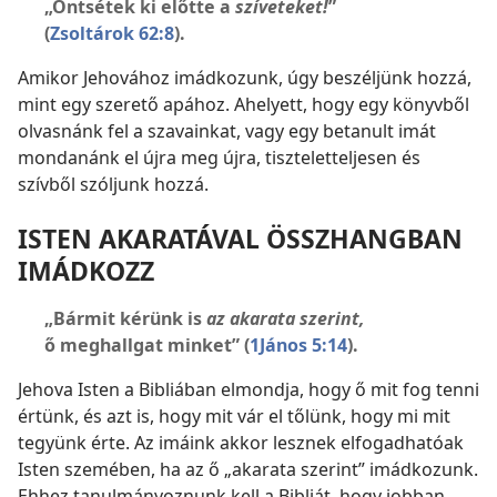
„Öntsétek ki előtte a
szíveteket!
”
(
Zsoltárok 62:8
).
Amikor Jehovához imádkozunk, úgy beszéljünk hozzá,
mint egy szerető apához. Ahelyett, hogy egy könyvből
olvasnánk fel a szavainkat, vagy egy betanult imát
mondanánk el újra meg újra, tiszteletteljesen és
szívből szóljunk hozzá.
ISTEN AKARATÁVAL ÖSSZHANGBAN
IMÁDKOZZ
„Bármit kérünk is
az akarata szerint,
ő meghallgat minket” (
1János 5:14
).
Jehova Isten a Bibliában elmondja, hogy ő mit fog tenni
értünk, és azt is, hogy mit vár el tőlünk, hogy mi mit
tegyünk érte. Az imáink akkor lesznek elfogadhatóak
Isten szemében, ha az ő „akarata szerint” imádkozunk.
Ehhez tanulmányoznunk kell a Bibliát, hogy jobban