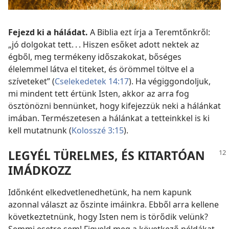
Fejezd ki a háládat.
A Biblia ezt írja a Teremtőnkről:
„jó dolgokat tett. . . Hiszen esőket adott nektek az
égből, meg termékeny időszakokat, bőséges
élelemmel látva el titeket, és örömmel töltve el a
szíveteket” (
Cselekedetek 14:17
). Ha végiggondoljuk,
mi mindent tett értünk Isten, akkor az arra fog
ösztönözni bennünket, hogy kifejezzük neki a hálánkat
imában. Természetesen a hálánkat a tetteinkkel is ki
kell mutatnunk (
Kolosszé 3:15
).
LEGYÉL TÜRELMES, ÉS KITARTÓAN
IMÁDKOZZ
Időnként elkedvetlenedhetünk, ha nem kapunk
azonnal választ az őszinte imáinkra. Ebből arra kellene
következtetnünk, hogy Isten nem is törődik velünk?
Semmi esetre sem! Figyeld meg a következő példákat,