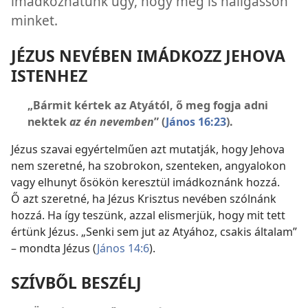
imádkozhatunk úgy, hogy meg is hallgasson
minket.
JÉZUS NEVÉBEN IMÁDKOZZ JEHOVA
ISTENHEZ
„Bármit kértek az Atyától, ő meg fogja adni
nektek
az én nevemben
” (
János 16:23
).
Jézus szavai egyértelműen azt mutatják, hogy Jehova
nem szeretné, ha szobrokon, szenteken, angyalokon
vagy elhunyt ősökön keresztül imádkoznánk hozzá.
Ő azt szeretné, ha Jézus Krisztus nevében szólnánk
hozzá. Ha így teszünk, azzal elismerjük, hogy mit tett
értünk Jézus. „Senki sem jut az Atyához, csakis általam”
– mondta Jézus (
János 14:6
).
SZÍVBŐL BESZÉLJ