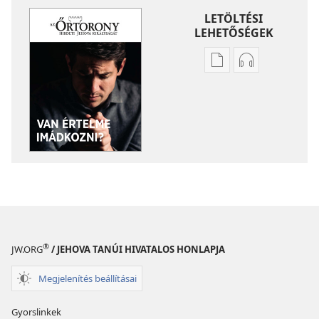
LETÖLTÉSI
LEHETŐSÉGEK
Kiadványok
Hangfelvétel
letöltési
letöltési
lehetőségei
lehetőségei
ŐRTORONY
ŐRTORONY
Van
Van
értelme
értelme
imádkozni?
imádkozni?
®
JW.ORG
/ JEHOVA TANÚI HIVATALOS HONLAPJA
Megjelenítés beállításai
Gyorslinkek