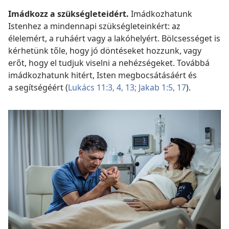
Imádkozz a szükségleteidért.
Imádkozhatunk
Istenhez a mindennapi szükségleteinkért: az
élelemért, a ruháért vagy a lakóhelyért. Bölcsességet is
kérhetünk tőle, hogy jó döntéseket hozzunk, vagy
erőt, hogy el tudjuk viselni a nehézségeket. Továbbá
imádkozhatunk hitért, Isten megbocsátásáért és
a segítségéért (
Lukács 11:3, 4,
13;
Jakab 1:5,
17
).