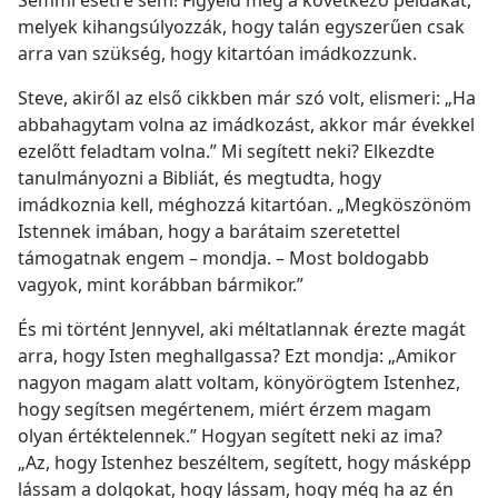
melyek kihangsúlyozzák, hogy talán egyszerűen csak
arra van szükség, hogy kitartóan imádkozzunk.
Steve, akiről az első cikkben már szó volt, elismeri: „Ha
abbahagytam volna az imádkozást, akkor már évekkel
ezelőtt feladtam volna.” Mi segített neki? Elkezdte
tanulmányozni a Bibliát, és megtudta, hogy
imádkoznia kell, méghozzá kitartóan. „Megköszönöm
Istennek imában, hogy a barátaim szeretettel
támogatnak engem – mondja. – Most boldogabb
vagyok, mint korábban bármikor.”
És mi történt Jennyvel, aki méltatlannak érezte magát
arra, hogy Isten meghallgassa? Ezt mondja: „Amikor
nagyon magam alatt voltam, könyörögtem Istenhez,
hogy segítsen megértenem, miért érzem magam
olyan értéktelennek.” Hogyan segített neki az ima?
„Az, hogy Istenhez beszéltem, segített, hogy másképp
lássam a dolgokat, hogy lássam, hogy még ha az én