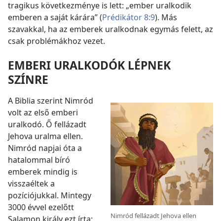
tragikus következménye is lett: „ember uralkodik
emberen a saját kárára” (
Prédikátor 8:9
). Más
szavakkal, ha az emberek uralkodnak egymás felett, az
csak problémákhoz vezet.
EMBERI URALKODÓK LÉPNEK
SZÍNRE
A Biblia szerint Nimród
volt az első emberi
uralkodó. Ő fellázadt
Jehova uralma ellen.
Nimród napjai óta a
hatalommal bíró
emberek mindig is
visszaéltek a
pozíciójukkal. Mintegy
3000 évvel ezelőtt
Nimród fellázadt Jehova ellen
Salamon király ezt írta: