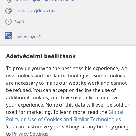
Hivatalos tájékoztatás
Súgó
Adományozás
(opens
new
window)
Őrtorony ONLINE KÖNYVTÁR
Adatvédelmi beállítások
(opens
new
®
JW Hub
To provide you with the best possible experience, we
window)
(opens
use cookies and similar technologies. Some cookies
new
®
JW Library
window)
are necessary to make our website work and cannot
be refused. You can accept or decline the use of
Watchtower Library
additional cookies, which we use only to improve
your experience. None of this data will ever be sold or
used for marketing. To learn more, read the
Global
Policy on Use of Cookies and Similar Technologies
.
Copyright
© 2026 Watch Tower Bible and Tract Society of Pennsylvania.
You can customize your settings at any time by going
FELHASZNÁLÁSI FELTÉTELEK
|
ADATVÉDELMI SZABÁLYZAT
|
to
Privacy Settings
.