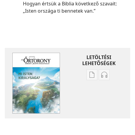
Hogyan értsük a Biblia következő szavait:
„Isten országa ti bennetek van.”
LETÖLTÉSI
LEHETŐSÉGEK
Kiadványok
Hangfelvétel
letöltési
letöltési
lehetőségei
lehetőségei
ŐRTORONY
ŐRTORONY
Mi
Mi
Isten
Isten
királysága?
királysága?