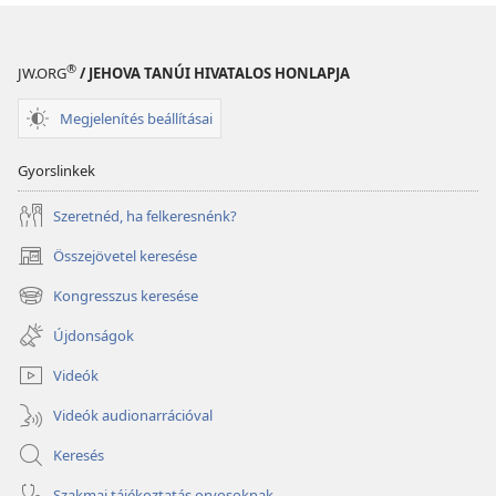
®
JW.ORG
/ JEHOVA TANÚI HIVATALOS HONLAPJA
Megjelenítés beállításai
Gyorslinkek
Szeretnéd, ha felkeresnénk?
Összejövetel keresése
(opens
new
Kongresszus keresése
(opens
window)
new
Újdonságok
window)
Videók
Videók audionarrációval
Keresés
Szakmai tájékoztatás orvosoknak