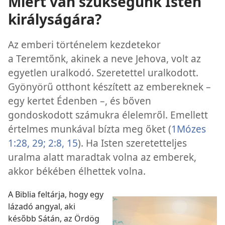
Miért van szükségünk Isten
királyságára?
Az emberi történelem kezdetekor
a Teremtőnk, akinek a neve Jehova, volt az
egyetlen uralkodó. Szeretettel uralkodott.
Gyönyörű otthont készített az embereknek –
egy kertet Édenben –, és bőven
gondoskodott számukra élelemről. Emellett
értelmes munkával bízta meg őket (
1Mózes
1:28, 29;
2:8,
15
). Ha Isten szeretetteljes
uralma alatt maradtak volna az emberek,
akkor békében élhettek volna.
A Biblia feltárja, hogy egy
lázadó angyal, aki
később Sátán, az Ördög