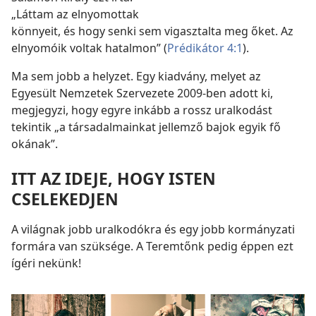
„Láttam az elnyomottak
könnyeit, és hogy senki sem vigasztalta meg őket. Az
elnyomóik voltak hatalmon” (
Prédikátor 4:1
).
Ma sem jobb a helyzet. Egy kiadvány, melyet az
Egyesült Nemzetek Szervezete 2009-ben adott ki,
megjegyzi, hogy egyre inkább a rossz uralkodást
tekintik „a társadalmainkat jellemző bajok egyik fő
okának”.
ITT AZ IDEJE, HOGY ISTEN
CSELEKEDJEN
A világnak jobb uralkodókra és egy jobb kormányzati
formára van szüksége. A Teremtőnk pedig éppen ezt
ígéri nekünk!