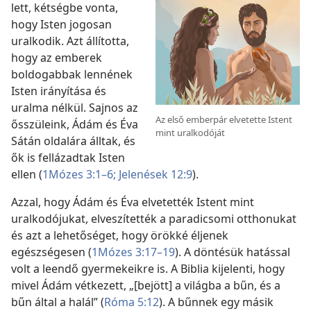
lett, kétségbe vonta,
hogy Isten jogosan
uralkodik. Azt állította,
hogy az emberek
boldogabbak lennének
Isten irányítása és
uralma nélkül. Sajnos az
Az első emberpár elvetette Istent
ősszüleink, Ádám és Éva
mint uralkodóját
Sátán oldalára álltak, és
ők is fellázadtak Isten
ellen (
1Mózes 3:1–6;
Jelenések 12:9
).
Azzal, hogy Ádám és Éva elvetették Istent mint
uralkodójukat, elveszítették a paradicsomi otthonukat
és azt a lehetőséget, hogy örökké éljenek
egészségesen (
1Mózes 3:17–19
). A döntésük hatással
volt a leendő gyermekeikre is. A Biblia kijelenti, hogy
mivel Ádám vétkezett, „[bejött] a világba a bűn, és a
bűn által a halál” (
Róma 5:12
). A bűnnek egy másik