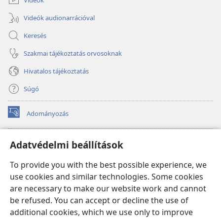
Videók audionarrációval
Keresés
Szakmai tájékoztatás orvosoknak
Hivatalos tájékoztatás
Súgó
Adományozás
(opens
new
window)
Őrtorony ONLINE KÖNYVTÁR
Adatvédelmi beállítások
(opens
new
®
JW Hub
To provide you with the best possible experience, we
window)
(opens
use cookies and similar technologies. Some cookies
new
®
JW Library
window)
are necessary to make our website work and cannot
be refused. You can accept or decline the use of
Watchtower Library
additional cookies, which we use only to improve