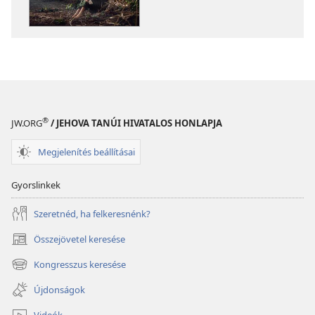
Törődik
Törődik
velünk
velünk
Isten?
Isten?
®
JW.ORG
/ JEHOVA TANÚI HIVATALOS HONLAPJA
Megjelenítés beállításai
Gyorslinkek
Szeretnéd, ha felkeresnénk?
Összejövetel keresése
(opens
new
Kongresszus keresése
(opens
window)
new
Újdonságok
window)
Videók