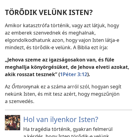
TÖRŐDIK VELÜNK ISTEN?
Amikor katasztrófa történik, vagy azt látjuk, hogy
az emberek szenvednek és meghalnak,
elgondolkodhatunk azon, hogy vajon Isten látja-e
mindezt, és törődik-e velünk. A Biblia ezt írja:
„Jehova szeme az igazságosakon van, és füle
meghallja könyörgésüket, de Jehova elveti azokat,
akik rosszat tesznek” (
1Péter 3:12
).
Az
Őrtorony
nak ez a száma arról szól, hogyan segít
nekünk Isten, és mit tesz azért, hogy megszűnjön
a szenvedés.
Hol van ilyenkor Isten?
Ha tragédia történik, gyakran felmerül
a kérdés, hogy Isten törődik-e velünk