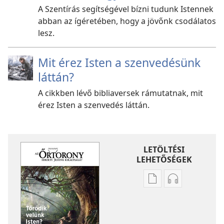
A Szentírás segítségével bízni tudunk Istennek
abban az ígéretében, hogy a jövőnk csodálatos
lesz.
Mit érez Isten a szenvedésünk
láttán?
A cikkben lévő bibliaversek rámutatnak, mit
érez Isten a szenvedés láttán.
LETÖLTÉSI
LEHETŐSÉGEK
Kiadványok
Hangfelvétel
letöltési
letöltési
lehetőségei
lehetőségei
ŐRTORONY
ŐRTORONY