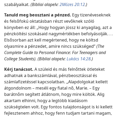
szabályaikat.
(Bibliai alapelv:
2Mózes 20:12
.)
Tanuld meg beosztani a pénzed.
Egy tizenéveseknek
és felsőfokú oktatásban részt vevőknek szóló
könyvben ez áll: „Hogy hogyan jössz ki anyagilag, azt a
pénzköltési szokásaid nagymértékben befolyásolják. . .
Elsősorban azt kell megértened, hogy ne költsd
olyasmire a pénzedet, amire nincs szükséged”
(The
Complete Guide to Personal Finance: For Teenagers and
College Students). (Bibliai alapelv:
Lukács 14:28
.)
Kérj tanácsot.
A szüleid és más felnőttek ötleteket
adhatnak a bankszámlával, pénzbeosztással és
számlafizetéssel kapcsolatban. „Alapdolgokat kellett
átgondolnom – meséli egy fiatal nő, Marie. – Egy
barátnőm segített átlátnom, hogy mire költök. Alig
akartam elhinni, hogy a legtöbb kiadásom
szükségtelen volt. Egy fontos tulajdonságot is ki kellett
fejlesztenem ahhoz, hogy fenn tudjam tartani magam,