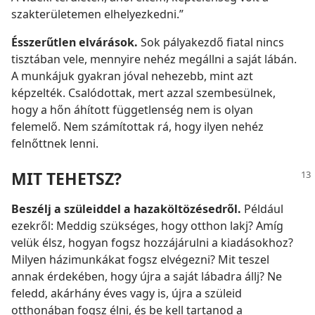
szakterületemen elhelyezkedni.”
Ésszerűtlen elvárások.
Sok pályakezdő fiatal nincs
tisztában vele, mennyire nehéz megállni a saját lábán.
A munkájuk gyakran jóval nehezebb, mint azt
képzelték. Csalódottak, mert azzal szembesülnek,
hogy a hőn áhított függetlenség nem is olyan
felemelő. Nem számítottak rá, hogy ilyen nehéz
felnőttnek lenni.
MIT TEHETSZ?
Beszélj a szüleiddel a hazaköltözésedről.
Például
ezekről: Meddig szükséges, hogy otthon lakj? Amíg
velük élsz, hogyan fogsz hozzájárulni a kiadásokhoz?
Milyen házimunkákat fogsz elvégezni? Mit teszel
annak érdekében, hogy újra a saját lábadra állj? Ne
feledd, akárhány éves vagy is, újra a szüleid
otthonában fogsz élni, és be kell tartanod a