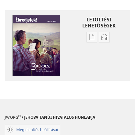
LETÖLTÉSI
LEHETŐSÉGEK
Kiadványok
Hangfelvétel
letöltési
letöltési
lehetőségei
lehetőségei
ÉBREDJETEK!
ÉBREDJETEK!
3
3
kérdés,
kérdés,
melyet
melyet
sokan
sokan
feltennének
feltennének
Istennek
Istennek
®
JW.ORG
/ JEHOVA TANÚI HIVATALOS HONLAPJA
Megjelenítés beállításai