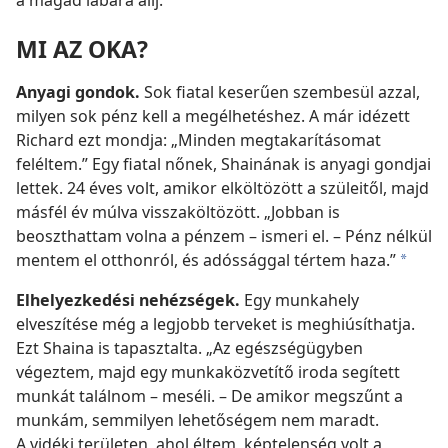
a magad lábára állj.
MI AZ OKA?
Anyagi gondok.
Sok fiatal keserűen szembesül azzal,
milyen sok pénz kell a megélhetéshez. A már idézett
Richard ezt mondja: „Minden megtakarításomat
feléltem.” Egy fiatal nőnek, Shainának is anyagi gondjai
lettek. 24 éves volt, amikor elköltözött a szüleitől, majd
másfél év múlva visszaköltözött. „Jobban is
beoszthattam volna a pénzem – ismeri el. – Pénz nélkül
mentem el otthonról, és adóssággal tértem haza.”
*
Elhelyezkedési nehézségek.
Egy munkahely
elveszítése még a legjobb terveket is meghiúsíthatja.
Ezt Shaina is tapasztalta. „Az egészségügyben
végeztem, majd egy munkaközvetítő iroda segített
munkát találnom – meséli. – De amikor megszűnt a
munkám, semmilyen lehetőségem nem maradt.
A vidéki területen, ahol éltem, képtelenség volt a