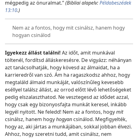
mégpedig az önuralmat.”
(Bibliai alapelv:
Példabeszédek
13:10
.)
Nem az a fontos, hogy mit csinálsz, hanem hogy
hogyan csinálod
Igyekezz állást találni!
Az időt, amit munkával
töltenél, fordítsd álláskeresésre. De vigyázz: néhányan
azt tanácsolhatják, hogy kövesd az álmaidat, ha a
karrieredről van szó. Ám ha ragaszkodsz ahhoz, hogy
megtaláld álmaid munkáját, valószínűleg kevesebb
eséllyel találsz állást, az orrod előtt lévő lehetőségeket
pedig elszalaszthatod. Ne vesztegesd az idődet azzal,
hogy csak egy bizonyosfajta munkát keresel, inkább
legyél nyitott. Ne feledd! Nem az a fontos, hogy
mit
csinálsz, hanem hogy
hogyan
csinálod. Megfigyelték,
hogy az, aki jártas a munkájában, sokkal jobban élvezi.
Ahhoz, hogy szeretni tudd, amit csinálsz, nem