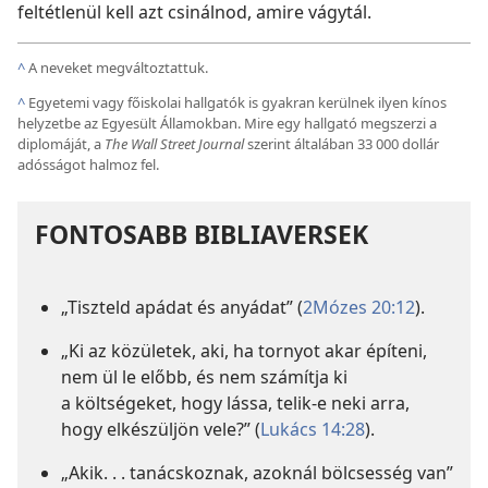
feltétlenül kell azt csinálnod, amire vágytál.
^
A neveket megváltoztattuk.
^
Egyetemi vagy főiskolai hallgatók is gyakran kerülnek ilyen kínos
helyzetbe az Egyesült Államokban. Mire egy hallgató megszerzi a
diplomáját, a
The Wall Street Journal
szerint általában 33 000 dollár
adósságot halmoz fel.
FONTOSABB BIBLIAVERSEK
„Tiszteld apádat és anyádat” (
2Mózes 20:12
).
„Ki az közületek, aki, ha tornyot akar építeni,
nem ül le előbb, és nem számítja ki
a költségeket, hogy lássa, telik-e neki arra,
hogy elkészüljön vele?” (
Lukács 14:28
).
„Akik. . . tanácskoznak, azoknál bölcsesség van”