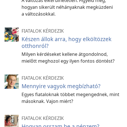
A változás elkerülhetetlen. Figyeld meg,
hogyan sikerült néhányaknak megküzdeni
a változásokkal.
FIATALOK KÉRDEZIK
Készen állok arra, hogy elköltözzek
otthonról?
Milyen kérdéseket kellene átgondolnod,
mielőtt meghozol egy ilyen fontos döntést?
FIATALOK KÉRDEZIK
Mennyire vagyok megbízható?
Egyes fiataloknak többet megengednek, mint
másoknak. Vajon miért?
FIATALOK KÉRDEZIK
Hogyan osszam be a pénzem?