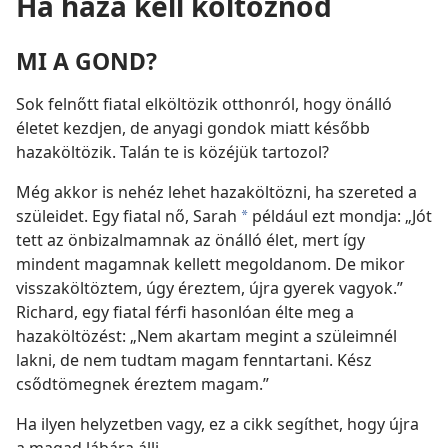
Ha haza kell költöznöd
MI A GOND?
Sok felnőtt fiatal elköltözik otthonról, hogy önálló
életet kezdjen, de anyagi gondok miatt később
hazaköltözik. Talán te is közéjük tartozol?
Még akkor is nehéz lehet hazaköltözni, ha szereted a
szüleidet. Egy fiatal nő, Sarah
például ezt mondja: „Jót
*
tett az önbizalmamnak az önálló élet, mert így
mindent magamnak kellett megoldanom. De mikor
visszaköltöztem, úgy éreztem, újra gyerek vagyok.”
Richard, egy fiatal férfi hasonlóan élte meg a
hazaköltözést: „Nem akartam megint a szüleimnél
lakni, de nem tudtam magam fenntartani. Kész
csődtömegnek éreztem magam.”
Ha ilyen helyzetben vagy, ez a cikk segíthet, hogy újra