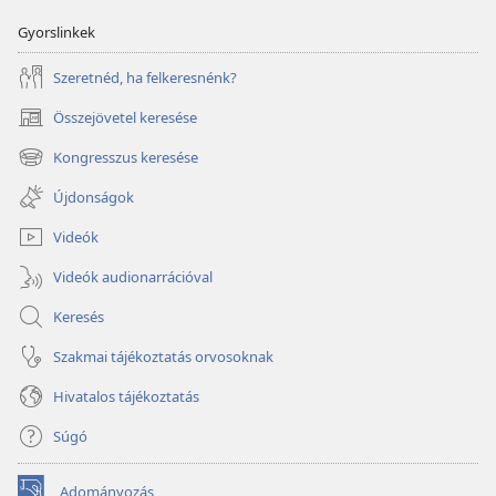
Gyorslinkek
Szeretnéd, ha felkeresnénk?
Összejövetel keresése
(opens
new
Kongresszus keresése
(opens
window)
new
Újdonságok
window)
Videók
Videók audionarrációval
Keresés
Szakmai tájékoztatás orvosoknak
Hivatalos tájékoztatás
Súgó
Adományozás