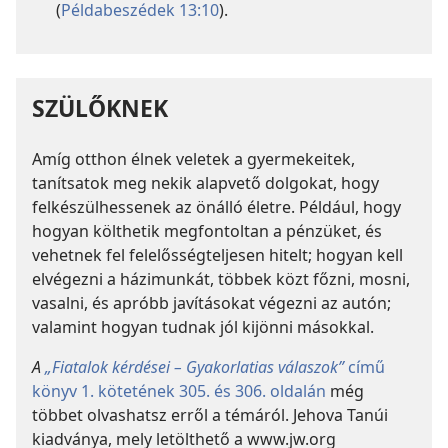
(
Példabeszédek 13:10
).
SZÜLŐKNEK
Amíg otthon élnek veletek a gyermekeitek,
tanítsatok meg nekik alapvető dolgokat, hogy
felkészülhessenek az önálló életre. Például, hogy
hogyan költhetik megfontoltan a pénzüket, és
vehetnek fel felelősségteljesen hitelt; hogyan kell
elvégezni a házimunkát, többek közt főzni, mosni,
vasalni, és apróbb javításokat végezni az autón;
valamint hogyan tudnak jól kijönni másokkal.
A
„Fiatalok kérdései – Gyakorlatias válaszok”
című
könyv 1. kötetének 305. és 306. oldalán
még
többet olvashatsz erről a témáról. Jehova Tanúi
kiadványa, mely letölthető a www.jw.org