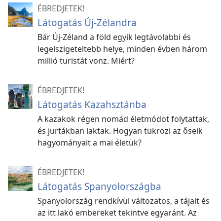
ÉBREDJETEK!
Látogatás Új-Zélandra
Bár Új-Zéland a föld egyik legtávolabbi és
legelszigeteltebb helye, minden évben három
millió turistát vonz. Miért?
ÉBREDJETEK!
Látogatás Kazahsztánba
A kazakok régen nomád életmódot folytattak,
és jurtákban laktak. Hogyan tükrözi az őseik
hagyományait a mai életük?
ÉBREDJETEK!
Látogatás Spanyolországba
Spanyolország rendkívül változatos, a tájait és
az itt lakó embereket tekintve egyaránt. Az