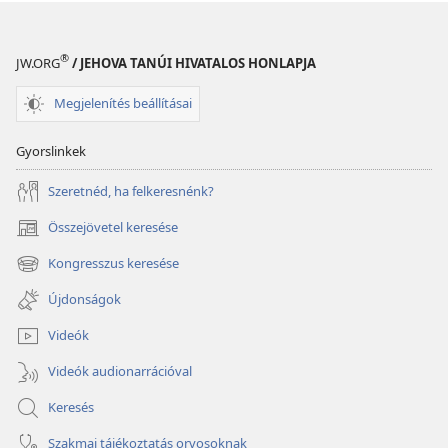
®
JW.ORG
/ JEHOVA TANÚI HIVATALOS HONLAPJA
Megjelenítés beállításai
Gyorslinkek
Szeretnéd, ha felkeresnénk?
Összejövetel keresése
(opens
new
Kongresszus keresése
(opens
window)
new
Újdonságok
window)
Videók
Videók audionarrációval
Keresés
Szakmai tájékoztatás orvosoknak