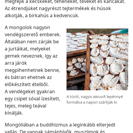
megfejik a kecskéket, teheneket, tevéket és kancákat.
Az étrendjüket nagyrészt tejtermékek és húsok
alkotják, a birkahús a kedvencük.
A mongolok nagyon
vendégszerető emberek.
Általában nem zárják be
a jurtáikat, melyeket
ger
nek neveznek, így az
arra járók
megpihenhetnek benne,
és bátran ehetnek az
előkészített ételből.
A vendégeket gyakran
A túrót, vagyis
aaruul
t lepénnyé
egy csipet sóval ízesített,
formálva a napon szárítják ki
tejes, meleg teával
kínálják.
Mongóliában a buddhizmus a leginkább elterjedt
vallás. De vannak sámánhívők, muszlimok és