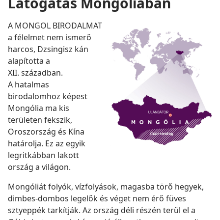
Látogatás Mongóliában
A MONGOL BIRODALMAT
a félelmet nem ismerő
harcos, Dzsingisz kán
alapította a
XII. században.
A hatalmas
birodalomhoz képest
Mongólia ma kis
területen fekszik,
Oroszország és Kína
határolja. Ez az egyik
legritkábban lakott
ország a világon.
Mongóliát folyók, vízfolyások, magasba törő hegyek,
dimbes-dombos legelők és véget nem érő füves
sztyeppék tarkítják. Az ország déli részén terül el a