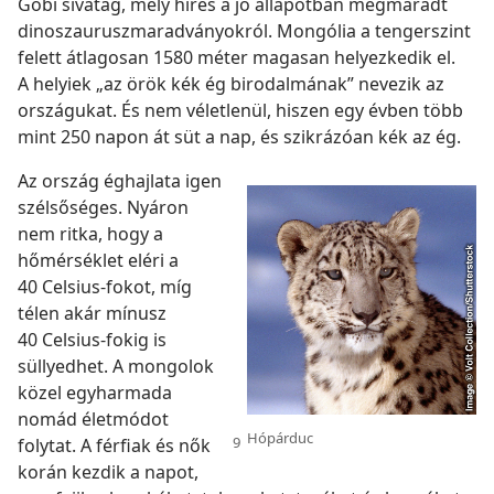
Góbi sivatag, mely híres a jó állapotban megmaradt
dinoszauruszmaradványokról. Mongólia a tengerszint
felett átlagosan 1580 méter magasan helyezkedik el.
A helyiek „az örök kék ég birodalmának” nevezik az
országukat. És nem véletlenül, hiszen egy évben több
mint 250 napon át süt a nap, és szikrázóan kék az ég.
Az ország éghajlata igen
szélsőséges. Nyáron
nem ritka, hogy a
hőmérséklet eléri a
40 Celsius-fokot, míg
télen akár mínusz
40 Celsius-fokig is
süllyedhet. A mongolok
közel egyharmada
nomád életmódot
Hópárduc
folytat.
A férfiak és nők
korán kezdik a napot,