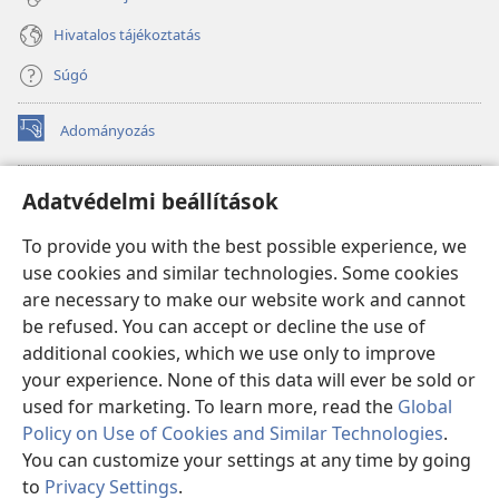
Hivatalos tájékoztatás
Súgó
Adományozás
(opens
new
window)
Őrtorony ONLINE KÖNYVTÁR
Adatvédelmi beállítások
(opens
new
®
JW Hub
To provide you with the best possible experience, we
window)
(opens
use cookies and similar technologies. Some cookies
new
®
JW Library
window)
are necessary to make our website work and cannot
be refused. You can accept or decline the use of
Watchtower Library
additional cookies, which we use only to improve
your experience. None of this data will ever be sold or
used for marketing. To learn more, read the
Global
Policy on Use of Cookies and Similar Technologies
.
You can customize your settings at any time by going
Copyright
© 2026 Watch Tower Bible and Tract Society of Pennsylvania.
FELHASZNÁLÁSI FELTÉTELEK
|
ADATVÉDELMI SZABÁLYZAT
|
to
Privacy Settings
.