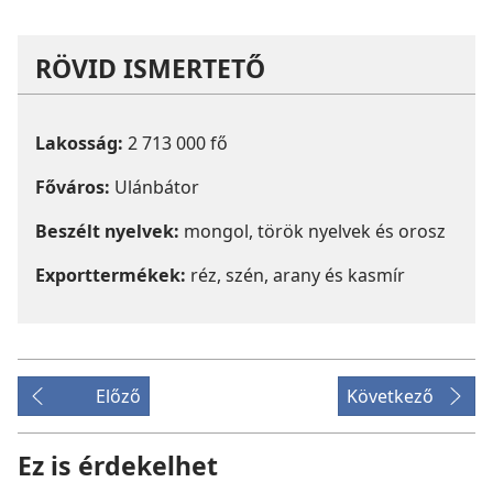
RÖVID ISMERTETŐ
Lakosság:
2 713 000 fő
Főváros:
Ulánbátor
Beszélt nyelvek:
mongol, török nyelvek és orosz
Exporttermékek:
réz, szén, arany és kasmír
Előző
Következő
Ez is érdekelhet