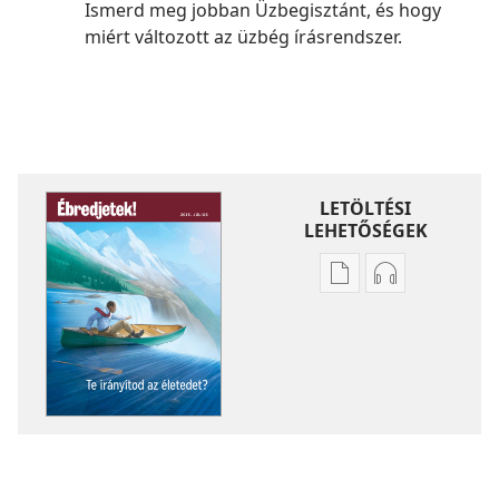
Ismerd meg jobban Üzbegisztánt, és hogy
miért változott az üzbég írásrendszer.
LETÖLTÉSI
LEHETŐSÉGEK
Kiadványok
Hangfelvétel
letöltési
letöltési
lehetőségei
lehetőségei
ÉBREDJETEK!
ÉBREDJETEK!
Te
Te
irányítod
irányítod
az
az
életedet?
életedet?