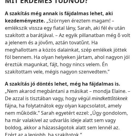
MIT ÉRDEMES TUDNOD?
A szakítás még annak is fájdalmas lehet, aki
kezdeményezte.
„Szörnyen éreztem magam! –
emlékszik vissza egy fiatal lány, Sarah, aki fél év után
szakított a barátjával. – Az egyik pillanatban még ő volt
a jelenem és a jövőm, aztán tovatűnt. Ha
meghallottam a közös dalainkat, szép emlékek jöttek
föl bennem. Ha olyan helyeken jártam, ahol nagyon jól
éreztük magunkat, fájt, hogy nincs velem. Én
szakítottam vele, mégis nagyon szenvedtem.”
A szakítás jó döntés lehet, még ha fájdalmas is.
„Nem akarod megbántani a másikat – mondja Elaine. –
De azzal is tisztában vagy, hogy végül
mindkettőtöknek
fájna, ha folytatnátok egy olyan kapcsolatot, amely
nem működik.” Sarah egyetért ezzel: „Úgy gondolom,
ha már valakivel az udvarlás ideje alatt sem vagy
boldog, akkor a házasságotok alatt sem lennél az.
Ezért az a legjobb, ha szakítotok.”