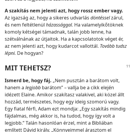
A szakítás nem jelenti azt, hogy rossz ember vagy.
Az igazság az, hogy a sikeres udvarlás
döntéssel
zárul,
és nem feltétlenül
házassággal.
Ha valamelyikőtöknek
komoly kétségei támadnak, talán jobb lenne, ha
szétválnának az útjaitok. Ha a kapcsolatotok véget ér,
az nem jelenti azt, hogy kudarcot vallottál.
Tovább tudsz
lépni.
De hogyan?
MIT TEHETSZ?
Ismerd be, hogy fáj.
„Nem pusztán a barátom volt,
hanem a
legjobb
barátom” – vallja be a cikk elején
idézett Elaine. Amikor szakítasz valakivel, aki közel állt
hozzád, természetes, hogy egy ideig szomorú vagy.
Egy fiatal férfi, Adam ezt mondja: „Egy szakítás mindig
fájdalmas, még akkor is, ha tudod, hogy így volt a
legjobb.” Talán hasonlóan érzel, mint a Bibliában
említett Dávid király. „Könnyeimmel árasztom el