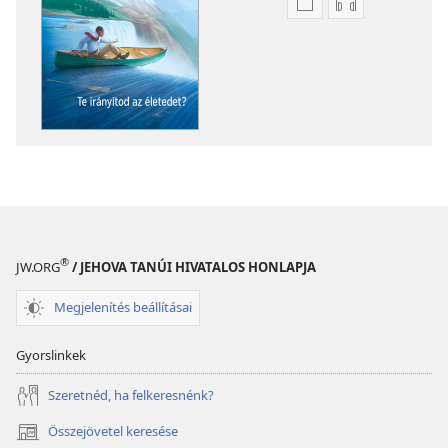
Kiadványok
Hangfelvétel
letöltési
letöltési
lehetőségei
lehetőségei
ÉBREDJETEK!
ÉBREDJETEK!
Te
Te
irányítod
irányítod
az
az
életedet?
életedet?
®
JW.ORG
/ JEHOVA TANÚI HIVATALOS HONLAPJA
Megjelenítés beállításai
Gyorslinkek
Szeretnéd, ha felkeresnénk?
Összejövetel keresése
(opens