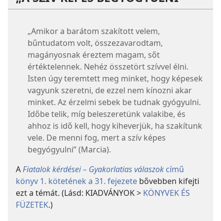
„Amikor a barátom szakított velem,
bűntudatom volt, összezavarodtam,
magányosnak éreztem magam, sőt
értéktelennek. Nehéz összetört szívvel élni.
Isten úgy teremtett meg minket, hogy képesek
vagyunk szeretni, de ezzel nem kínozni akar
minket. Az érzelmi sebek be tudnak gyógyulni.
Időbe telik, míg beleszeretünk valakibe, és
ahhoz is idő kell, hogy kiheverjük, ha szakítunk
vele. De menni fog, mert a szív képes
begyógyulni” (Marcia).
A
Fiatalok kérdései – Gyakorlatias válaszok
című
könyv 1. kötetének a 31. fejezete
bővebben kifejti
ezt a témát. (Lásd: KIADVÁNYOK >
KÖNYVEK ÉS
FÜZETEK
.)