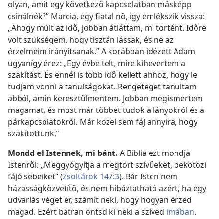
olyan, amit egy következő kapcsolatban másképp
csinálnék?” Marcia, egy fiatal nő, így emlékszik vissza:
„Ahogy múlt az idő, jobban átláttam, mi történt. Időre
volt szükségem, hogy tisztán lássak, és ne az
érzelmeim irányítsanak.” A korábban idézett Adam
ugyanígy érez: „Egy évbe telt, mire kihevertem a
szakítást. És ennél is több idő kellett ahhoz, hogy le
tudjam vonni a tanulságokat. Rengeteget tanultam
abból, amin keresztülmentem. Jobban megismertem
magamat, és most már többet tudok a lányokról és a
párkapcsolatokról. Már közel sem fáj annyira, hogy
szakítottunk.”
Mondd el Istennek, mi bánt.
A Biblia ezt mondja
Istenről: „Meggyógyítja a megtört szívűeket, bekötözi
fájó sebeiket” (
Zsoltárok 147:3
). Bár Isten nem
házasságközvetítő, és nem hibáztatható azért, ha egy
udvarlás véget ér, számít neki, hogy hogyan érzed
magad. Ezért bátran öntsd ki neki a szíved
imában
.