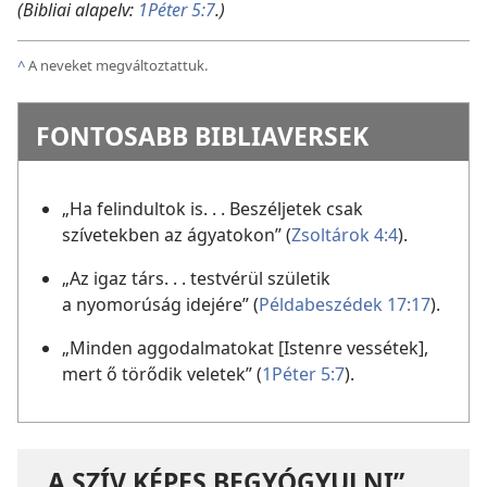
(Bibliai alapelv:
1Péter 5:7
.)
^
A neveket megváltoztattuk.
FONTOSABB BIBLIAVERSEK
„Ha felindultok is. . . Beszéljetek csak
szívetekben az ágyatokon” (
Zsoltárok 4:4
).
„Az igaz társ. . . testvérül születik
a nyomorúság idejére” (
Példabeszédek 17:17
).
„Minden aggodalmatokat [Istenre vessétek],
mert ő törődik veletek” (
1Péter 5:7
).
„A SZÍV KÉPES BEGYÓGYULNI”