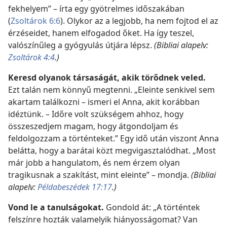
fekhelyem” – írta egy gyötrelmes időszakában
(
Zsoltárok 6:6
). Olykor az a legjobb, ha nem fojtod el az
érzéseidet, hanem elfogadod őket. Ha így teszel,
valószínűleg a gyógyulás útjára lépsz.
(Bibliai alapelv:
Zsoltárok 4:4
.)
Keresd olyanok társaságát, akik törődnek veled.
Ezt talán nem könnyű megtenni. „Eleinte senkivel sem
akartam találkozni – ismeri el Anna, akit korábban
idéztünk. – Időre volt szükségem ahhoz, hogy
összeszedjem magam, hogy átgondoljam és
feldolgozzam a történteket.” Egy idő után viszont Anna
belátta, hogy a barátai közt megvigasztalódhat. „Most
már jobb a hangulatom, és nem érzem olyan
tragikusnak a szakítást, mint eleinte” – mondja.
(Bibliai
alapelv:
Példabeszédek 17:17
.)
Vond le a tanulságokat.
Gondold át: „A történtek
felszínre hozták valamelyik hiányosságomat? Van