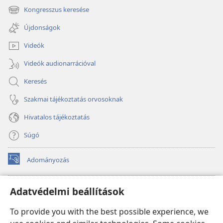
new
Kongresszus keresése
(opens
window)
new
Újdonságok
window)
Videók
Videók audionarrációval
Keresés
Szakmai tájékoztatás orvosoknak
Hivatalos tájékoztatás
Súgó
Adományozás
(opens
new
window)
Őrtorony ONLINE KÖNYVTÁR
Adatvédelmi beállítások
(opens
new
®
JW Hub
To provide you with the best possible experience, we
window)
(opens