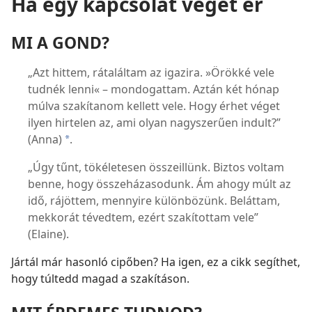
Ha egy kapcsolat véget ér
MI A GOND?
„Azt hittem, rátaláltam az igazira. »Örökké vele
tudnék lenni« – mondogattam. Aztán két hónap
múlva szakítanom kellett vele. Hogy érhet véget
ilyen hirtelen az, ami olyan nagyszerűen indult?”
(Anna)
.
*
„Úgy tűnt, tökéletesen összeillünk. Biztos voltam
benne, hogy összeházasodunk. Ám ahogy múlt az
idő, rájöttem, mennyire különbözünk. Beláttam,
mekkorát tévedtem, ezért szakítottam vele”
(Elaine).
Jártál már hasonló cipőben? Ha igen, ez a cikk segíthet,
hogy túltedd magad a szakításon.