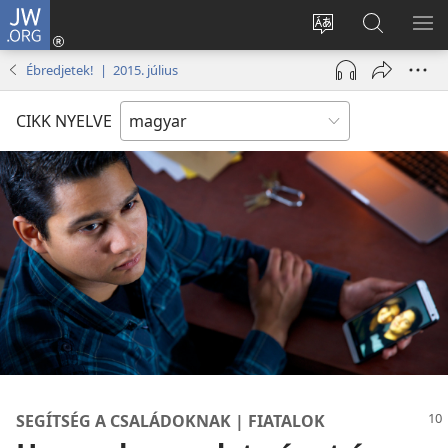
JW.ORG
Bejelentkezés
(opens
Oldal
Keresés
ME
new
nyelvének
a jw.org
ME
Ébredjetek! | 2015. július
window)
megváltoztatás
honlapon
CIKK NYELVE
SEGÍTSÉG A CSALÁDOKNAK | FIATALOK