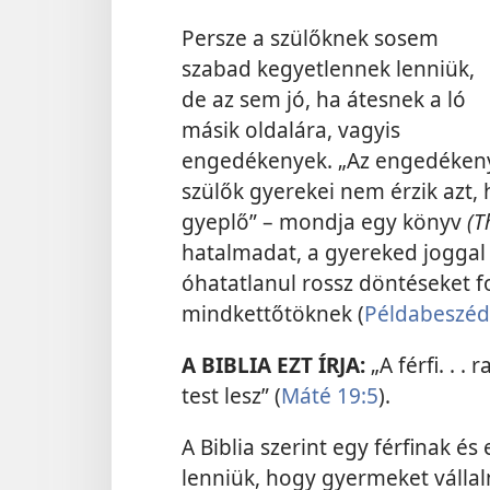
Persze a szülőknek sosem
szabad kegyetlennek lenniük,
de az sem jó, ha átesnek a ló
másik oldalára, vagyis
engedékenyek. „Az engedéken
szülők gyerekei nem érzik azt,
gyeplő” – mondja egy könyv
(T
hatalmadat, a gyereked joggal 
óhatatlanul rossz döntéseket f
mindkettőtöknek (
Példabeszéd
A BIBLIA EZT ÍRJA:
„A férfi. . .
test lesz” (
Máté 19:5
).
A Biblia szerint egy férfinak é
lenniük, hogy gyermeket vállaln