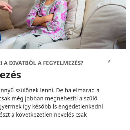
I A DIVATBÓL A FEGYELMEZÉS?
ezés
nyű szülőnek lenni. De ha elmarad a
csak még jobban megnehezíti a szülő
 gyermek így később is engedetlenkedni
részt a következetlen nevelés csak