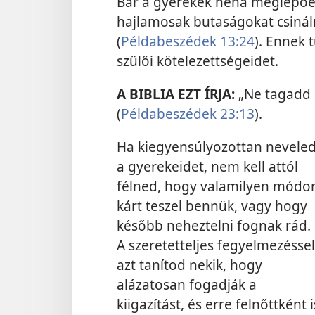
Bár a gyerekek néha meglepően
hajlamosak butaságokat csináln
(
Példabeszédek 13:24
). Ennek
szülői kötelezettségeidet.
A BIBLIA EZT ÍRJA:
„Ne tagadd 
(
Példabeszédek 23:13
).
Ha kiegyensúlyozottan nevele
a gyerekeidet, nem kell attól
félned, hogy valamilyen módo
kárt teszel bennük, vagy hogy
később neheztelni fognak rád.
A szeretetteljes fegyelmezéssel
azt tanítod nekik, hogy
alázatosan fogadják a
kiigazítást, és erre felnőttként i