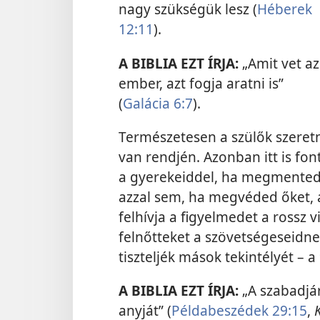
nagy szükségük lesz (
Héberek
12:11
).
A BIBLIA EZT ÍRJA:
„Amit vet az
ember, azt fogja aratni is”
(
Galácia 6:7
).
Természetesen a szülők szeretn
van rendjén. Azonban itt is fon
a gyerekeiddel, ha megmented 
azzal sem, ha megvéded őket, 
felhívja a figyelmedet a rossz 
felnőtteket a szövetségeseidne
tiszteljék mások tekintélyét – a
A BIBLIA EZT ÍRJA:
„A szabadjá
anyját” (
Példabeszédek 29:15
,