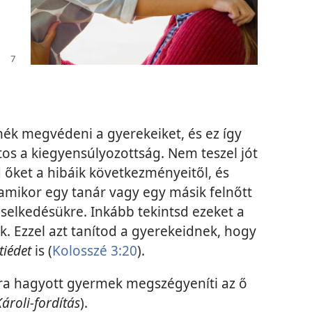
ék megvédeni a gyerekeiket, és ez így
tos a kiegyensúlyozottság. Nem teszel jót
őket a hibáik következményeitől, és
amikor egy tanár vagy egy másik felnőtt
viselkedésükre. Inkább tekintsd ezeket a
k. Ezzel azt tanítod a gyerekeidnek, hogy
tiédet
is (
Kolosszé 3:20
).
ra hagyott gyermek megszégyeníti az ő
Károli-fordítás
).