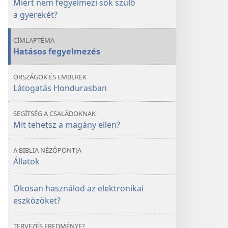
Miért nem fegyelmezi sok szülő
a fegyelmezés?
a fegyelmezés?
a gyerekét?
CÍMLAPTÉMA
Hatásos fegyelmezés
ORSZÁGOK ÉS EMBEREK
Látogatás Hondurasban
SEGÍTSÉG A CSALÁDOKNAK
Mit tehetsz a magány ellen?
A BIBLIA NÉZŐPONTJA
Állatok
Okosan használod az elektronikai
eszközöket?
TERVEZÉS EREDMÉNYE?