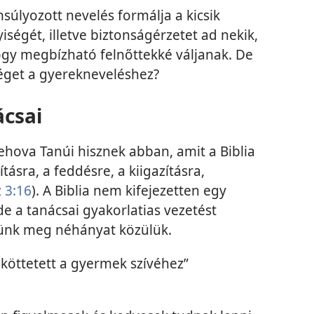
nsúlyozott nevelés formálja a kicsik
égét, illetve biztonságérzetet ad nekik,
gy megbízható felnőttekké váljanak. De
séget a gyerekneveléshez?
ácsai
Jehova Tanúi hisznek abban, amit a Biblia
tásra, a feddésre, a kiigazításra,
 3:16
). A Biblia nem kifejezetten egy
e a tanácsai gyakorlatias vezetést
zünk meg néhányat közülük.
köttetett a gyermek szívéhez”