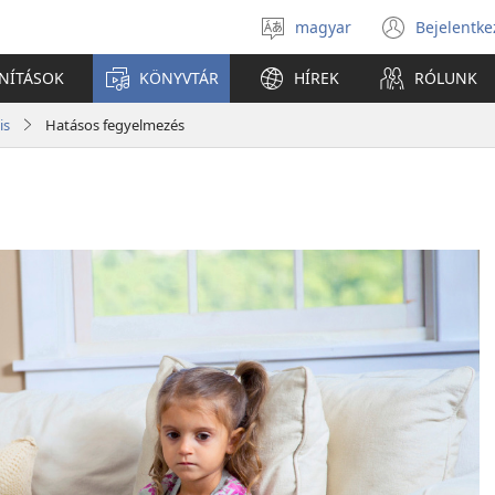
magyar
Bejelentke
Válassz
(open
nyelvet
new
ANÍTÁSOK
KÖNYVTÁR
HÍREK
RÓLUNK
windo
is
Hatásos fegyelmezés