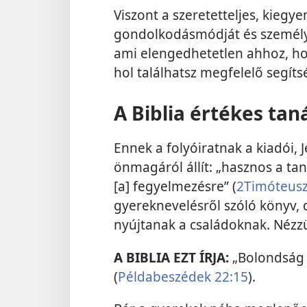
Viszont a szeretetteljes, kiegye
gondolkodásmódját és személyis
ami elengedhetetlen ahhoz, ho
hol találhatsz megfelelő segít
A Biblia értékes tan
Ennek a folyóiratnak a kiadói, 
önmagáról állít: „hasznos a taní
[a] fegyelmezésre” (
2Timóteusz
gyereknevelésről szóló könyv, d
nyújtanak a családoknak. Néz
A BIBLIA EZT ÍRJA:
„Bolondság 
(
Példabeszédek 22:15
).