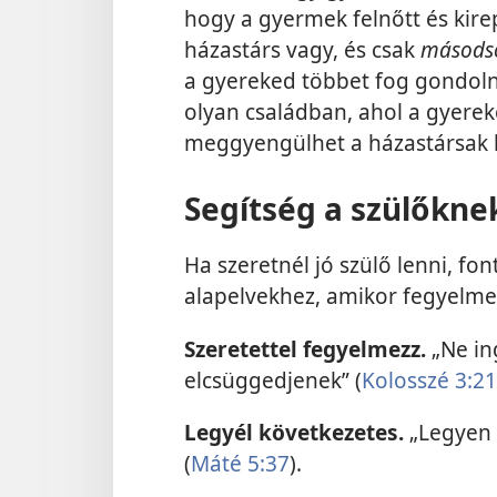
hogy a gyermek felnőtt és kirep
házastárs vagy, és csak
másods
a gyereked többet fog gondolni
olyan családban, ahol a gyer
meggyengülhet a házastársak k
Segítség a szülőkne
Ha szeretnél jó szülő lenni, fo
alapelvekhez, amikor fegyelme
Szeretettel fegyelmezz.
„Ne in
elcsüggedjenek” (
Kolosszé 3:21
Legyél következetes.
„Legyen 
(
Máté 5:37
).