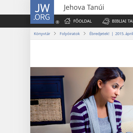
JW.ORG
Jehova Tanúi
FŐOLDAL
BIBLIAI T
Könyvtár
Folyóiratok
Ébredjetek! | 2015. ápril