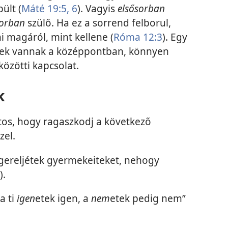
ült (
Máté 19:5, 6
). Vagyis
elsősorban
orban
szülő. Ha ez a sorrend felborul,
 magáról, mint kellene (
Róma 12:3
). Egy
ekek vannak a középpontban, könnyen
özötti kapcsolat.
k
ntos, hogy ragaszkodj a következő
zel.
gereljétek gyermekeiteket, nehogy
).
a ti
igen
etek igen, a
nem
etek pedig nem”