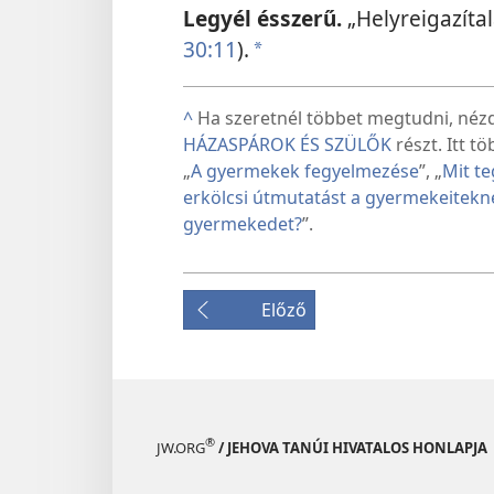
Legyél ésszerű.
„Helyreigazíta
30:11
).
*
^
Ha szeretnél többet megtudni, néz
HÁZASPÁROK ÉS SZÜLŐK
részt. Itt t
„
A gyermekek fegyelmezése
”, „
Mit te
erkölcsi útmutatást a gyermekeitekn
gyermekedet?
”.
Előző
®
JW.ORG
/ JEHOVA TANÚI HIVATALOS HONLAPJA