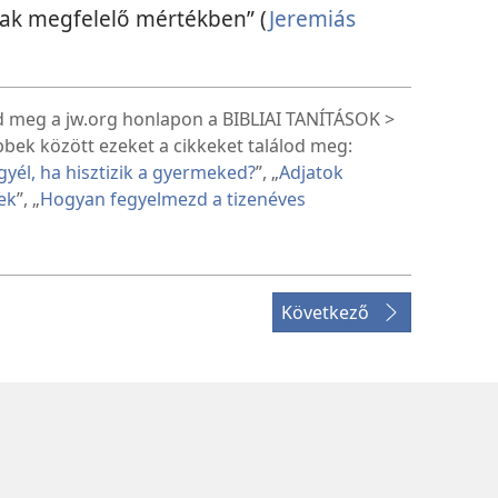
lak megfelelő mértékben” (
Jeremiás
d meg a jw.org honlapon a BIBLIAI TANÍTÁSOK >
öbbek között ezeket a cikkeket találod meg:
gyél, ha hisztizik a gyermeked?
”, „
Adjatok
ek
”, „
Hogyan fegyelmezd a tizenéves
Következő