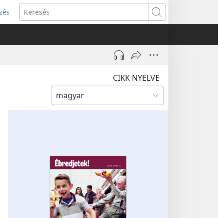
zés
s
Keresés
w)
CIKK NYELVE