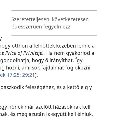
Szeretetteljesen, következetesen
és ésszerűen fegyelmezz
y
 hogy otthon a felnőttek kezében lenne a
he Price of Privilege).
Ha nem gyakorlod a
gondolhatja, hogy ő irányíthat. Így
og hozni, ami sok fájdalmat fog okozni
ek 17:25;
29:21
).
 ragaszkodik feleségéhez, és a kettő e g y
s egy nőnek már azelőtt házasoknak kell
ak, és még azután is együtt kell élniük,