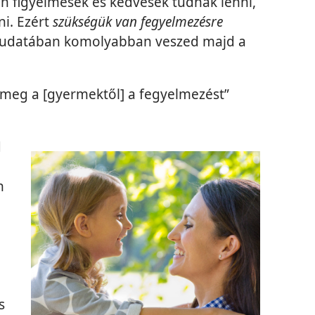
 figyelmesek és kedvesek tudnak lenni,
i. Ezért
szükségük van fegyelmezésre
 tudatában komolyabban veszed majd a
meg a [gyermektől] a fegyelmezést”
d
n
s