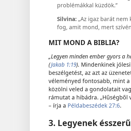
problémákkal küzdök.”
Silvina:
„Az igaz barát nem k
fog, amit mond, mert szívén 
MIT MOND A BIBLIA?
„Legyen minden ember gyors a hal
(
Jakab 1:19
).
Mindenkinek jólesi
beszélgetést, az azt az üzenetet
véleményed fontosabb, mint a 
közölni veled a gondolatait vag
rámutat a hibádra. „Hűségből va
– írja a
Példabeszédek 27:6
.
3. Legyenek ésszerű