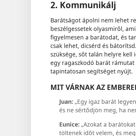
2. Kommunikálj
Barátságot ápolni nem lehet r
beszélgessetek olyasmiről, ami
figyelmesen a barátodat, és ta
csak lehet, dicsérd és bátoríts
szüksége, sőt talán helyre kel
egy ragaszkodó barát rámutat 
tapintatosan segítséget nyújt.
MIT VÁRNAK AZ EMBERE
Juan:
„Egy igaz barát legye
és ne sértődjön meg, ha nem
Eunice:
„Azokat a barátokat
töltenek időt velem, és me