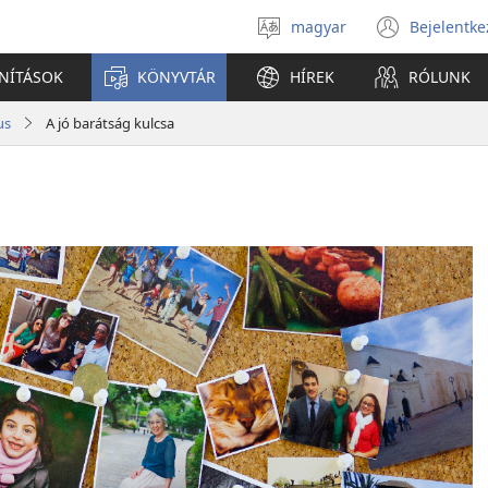
magyar
Bejelentke
Válassz
(open
nyelvet
new
ANÍTÁSOK
KÖNYVTÁR
HÍREK
RÓLUNK
windo
us
A jó barátság kulcsa