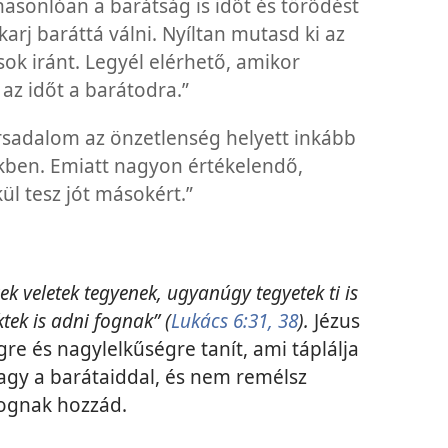
hasonlóan a barátság is időt és törődést
karj baráttá válni. Nyíltan mutasd ki az
sok iránt. Legyél elérhető, amikor
az időt a barátodra.”
sadalom az önzetlenség helyett inkább
ekben. Emiatt nagyon értékelendő,
ül tesz jót másokért.”
 veletek tegyenek, ugyanúgy tegyetek ti is
tek is adni fognak” (
Lukács 6:31,
38
).
Jézus
re és nagylelkűségre tanít, ami táplálja
agy a barátaiddal, és nem remélsz
fognak hozzád.