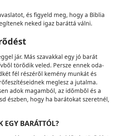
aslatot, és figyeld meg, hogy a Biblia
egítenek neked igaz baráttá válni.
örődést
éggel jár. Más szavakkal egy jó barát
zívből törődik veled. Persze ennek oda-
indkét fél részéről kemény munkát és
rőfeszítéseidnek meglesz a jutalma.
sen adok magamból, az időmből és a
sd észben, hogy ha barátokat szeretnél,
K EGY BARÁTTÓL?