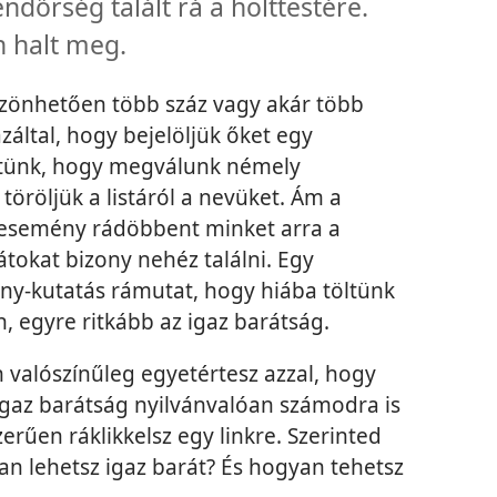
ndőrség talált rá a holttestére.
 halt meg.
zönhetően több száz vagy akár több
záltal, hogy bejelöljük őket egy
ntünk, hogy megválunk némely
töröljük a listáról a nevüket. Ám a
 esemény rádöbbent minket arra a
tokat bizony nehéz találni. Egy
y-kutatás rámutat, hogy hiába töltünk
, egyre ritkább az igaz barátság.
valószínűleg egyetértesz azzal, hogy
igaz barátság nyilvánvalóan számodra is
erűen ráklikkelsz egy linkre. Szerinted
an lehetsz igaz barát? És hogyan tehetsz