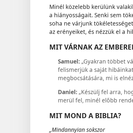
Minél közelebb kerülünk valaki
a hiányosságait. Senki sem tök
soha ne várjunk tökéletességet
az erényeiket, és nézzük el a hi
MIT VÁRNAK AZ EMBERE
Samuel:
„Gyakran többet vá
felismerjük a saját hibáink
megbocsátására, mi is elné
Daniel:
„Készülj fel arra, h
merül fel, minél előbb rende
MIT MOND A BIBLIA?
„Mindannyian sokszor