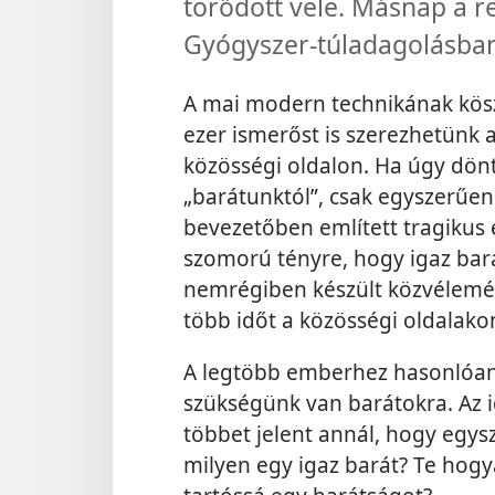
törődött vele. Másnap a re
Gyógyszer-túladagolásban
A mai modern technikának kös
ezer ismerőst is szerezhetünk a
közösségi oldalon. Ha úgy dö
„barátunktól”, csak egyszerűen 
bevezetőben említett tragikus
szomorú tényre, hogy igaz bará
nemrégiben készült közvélemén
több időt a közösségi oldalakon
A legtöbb emberhez hasonlóan 
szükségünk van barátokra. Az 
többet jelent annál, hogy egysz
milyen egy igaz barát? Te hogy