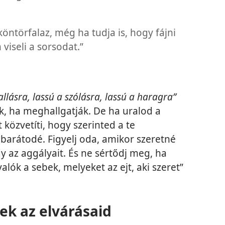
öntörfalaz, még ha tudja is, hogy fájni
viseli a sorsodat.”
lásra, lassú a szólásra, lassú a haragra”
k, ha meghallgatják. De ha uralod a
 közvetíti, hogy szerinted a te
barátodé. Figyelj oda, amikor szeretné
y az aggályait. És ne sértődj meg, ha
lók a sebek, melyeket az ejt, aki szeret”
ek az elvárásaid