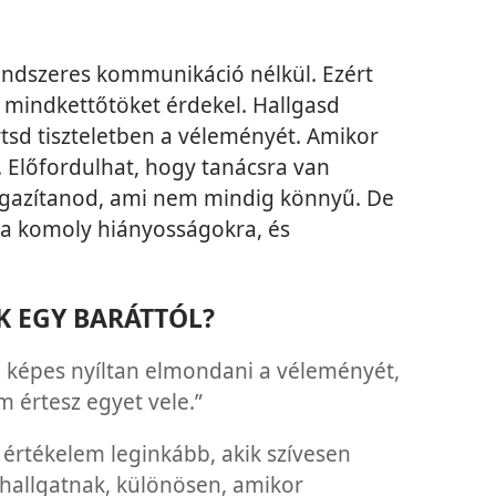
endszeres kommunikáció nélkül. Ezért
 mindkettőtöket érdekel. Hallgasd
rtsd tiszteletben a véleményét. Amikor
d. Előfordulhat, hogy tanácsra van
l igazítanod, ami nem mindig könnyű. De
a komoly hiányosságokra, és
K EGY BARÁTTÓL?
n képes nyíltan elmondani a véleményét,
 értesz egyet vele.”
 értékelem leginkább, akik szívesen
ghallgatnak, különösen, amikor