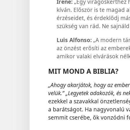
Irene:
„Egy virágoskerthez 
kíván. Először is te magad a
érzéseidet, és érdeklődj má
szükség van rád. Ne sajnáld 
Luis Alfonso:
„A modern tár
az önzést erősíti az ember
amikor valaki elvárások nélk
MIT MOND A BIBLIA?
„Ahogy akarjátok, hogy az emberek
velük.” „Legyetek adakozók, és nek
ezekkel a szavakkal önzetlenség
a barátságot. Ha nagyvonalú v
semmit cserébe, ők vonzódni 