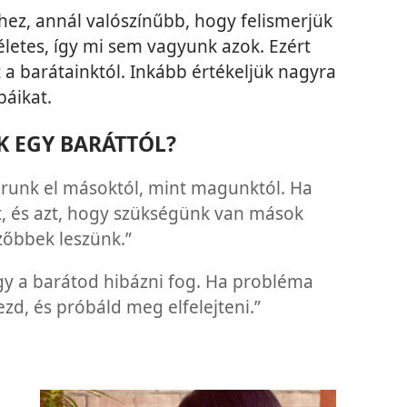
hez, annál valószínűbb, hogy felismerjük
életes, így mi sem vagyunk azok. Ezért
 a barátainktól. Inkább értékeljük nagyra
báikat.
K EGY BARÁTTÓL?
runk el másoktól, mint magunktól. Ha
at, és azt, hogy szükségünk van mások
zőbbek leszünk.”
ogy a barátod hibázni fog. Ha probléma
zd, és próbáld meg elfelejteni.”