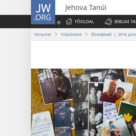
JW.ORG
Jehova Tanúi
FŐOLDAL
BIBLIAI T
Könyvtár
Folyóiratok
Ébredjetek! | 2014. júni