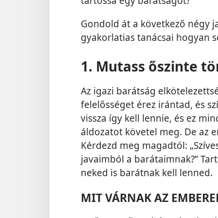
tartóssá egy barátságot?
Gondold át a következő négy jav
gyakorlatias tanácsai hogyan s
1. Mutass őszinte t
Az igazi barátság elkötelezetts
felelősséget érez irántad, és s
vissza így kell lennie, és ez m
áldozatot követel meg. De az e
Kérdezd meg magadtól: „Szíve
javaimból a barátaimnak?” Tart
neked is barátnak kell lenned.
MIT VÁRNAK AZ EMBERE