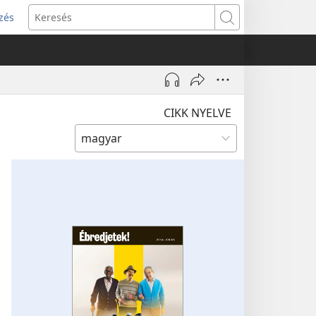
zés
s
Keresés
w)
CIKK NYELVE