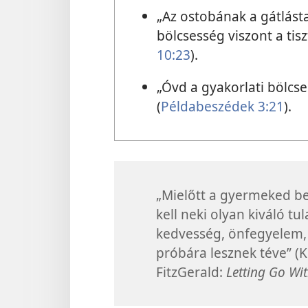
„Az ostobának a gátlásta
bölcsesség viszont a tisz
10:23
).
„Óvd a gyakorlati bölcs
(
Példabeszédek 3:21
).
„Mielőtt a gyermeked be
kell neki olyan kiváló tu
kedvesség, önfegyelem, t
próbára lesznek téve” (
FitzGerald:
Letting Go Wi