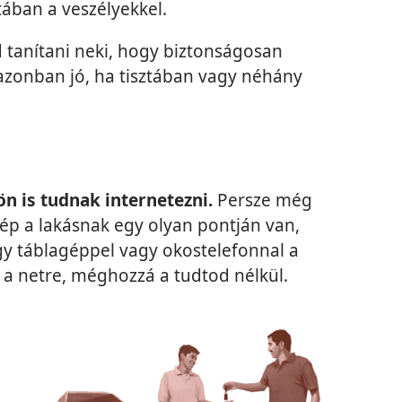
ztában a veszélyekkel.
 tanítani neki, hogy biztonságosan
 azonban jó, ha tisztában vagy néhány
n is tudnak internetezni.
Persze még
ép a lakásnak egy olyan pontján van,
gy táblagéppel vagy okostelefonnal a
a netre, méghozzá a tudtod nélkül.