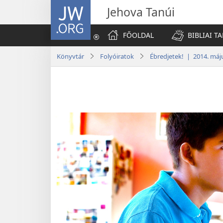
JW.ORG
Jehova Tanúi
FŐOLDAL
BIBLIAI T
Könyvtár
Folyóiratok
Ébredjetek! | 2014. máj