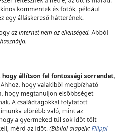
szer feltesznek a netre, az ott is marad.
 kínos kommentek és fotók, például
 egy álláskereső hátterének.
hogy
az internet nem az ellenséged.
Abból
használja.
ogy állítson fel fontossági sorrendet,
.
Ahhoz, hogy valakiből megbízható
en, hogy megtanuljon elsőbbséget
ak. A családtagokkal folytatott
zimunka előrébb való, mint az
hogy a gyermeked túl sok időt tölt
kell, mérd az időt.
(Bibliai alapelv:
Filippi