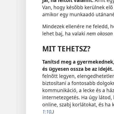
jár, ha feltölt valamit.
Amit egy
Van, hogy később kerülnek elő
amikor egy munkaadó utánanéz
Mindezek ellenére ne feledd, 
lehet baj, ha valaki
nem okosan 
MIT TEHETSZ?
Tanítsd meg a gyermekednek, h
és ügyesen ossza be az idejét
felnőtt legyen, elengedhetetl
biztosítani a fontosabb dolgokn
kommunikáció, a lecke és a há
internetezgetés. Ha úgy látod, 
online, szabj korlátokat, és ha 
1:10
.)