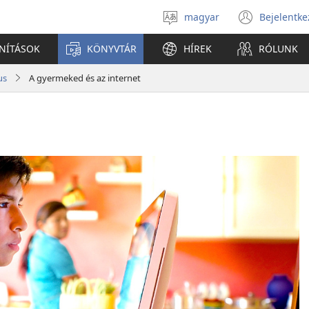
magyar
Bejelentke
Válassz
(open
nyelvet
new
ANÍTÁSOK
KÖNYVTÁR
HÍREK
RÓLUNK
windo
us
A gyermeked és az internet