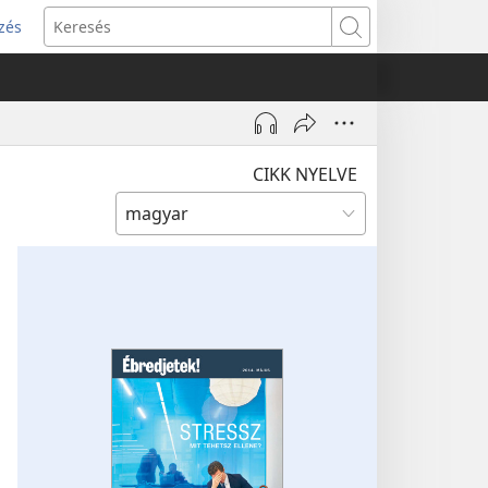
zés
s
Keresés
w)
CIKK NYELVE