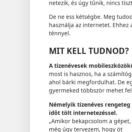
netezik, és úgy tűnik, nincs tis
De ne ess kétségbe. Meg tudod
használja az internetet. Ehhez
ténnyel.
MIT KELL TUDNOD?
A tizenévesek mobileszközökö
most is hasznos, ha a számítóg
ahol bárki megfordulhat. De e
gyermeked többször mehet fel 
Némelyik tizenéves rengeteg
időt tölt internetezéssel.
„Amikor bekapcsolom a gépet,
még úgy tervezem, hogy öt