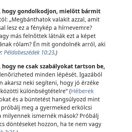
 hogy gondolkodjon, mielőtt bármit
: „Megbánthatok valakit azzal, amit
sal lesz ez a fénykép a hírnevemre?
agy más felnőttek látnák ezt a képet
ak rólam? Én mit gondolnék arról, aki
v:
Példabeszédek 10:23
.)
hogy ne csak szabályokat tartson be,
lenőrizheted minden lépését. Igazából
 akarsz neki segíteni, hogy jó érzéke
 közötti különbségtételre” (
Héberek
yokat és a büntetést hangsúlyozd mint
próbálj meg a gyermeked erkölcsi
ha milyennek ismernék mások? Próbálj
ölcs döntéseket hozzon, ha te nem vagy