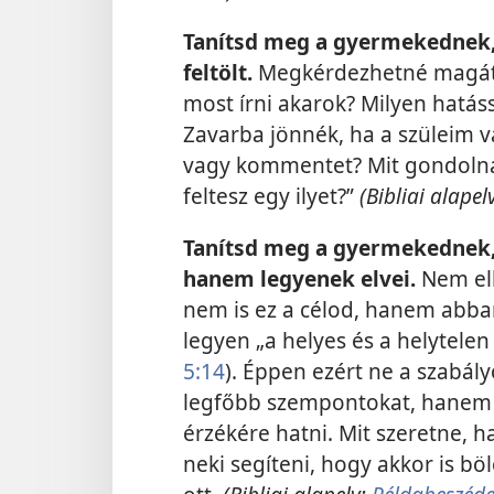
Tanítsd meg a gyermekednek,
feltölt.
Megkérdezhetné magától
most írni akarok? Milyen hatás
Zavarba jönnék, ha a szüleim v
vagy kommentet? Mit gondolnán
feltesz egy ilyet?”
(Bibliai alapel
Tanítsd meg a gyermekednek, 
hanem legyenek elvei.
Nem el
nem is ez a célod, hanem abban
legyen „a helyes és a helytelen
5:14
). Éppen ezért ne a szabál
legfőbb szempontokat, hanem 
érzékére hatni. Mit szeretne, 
neki segíteni, hogy akkor is b