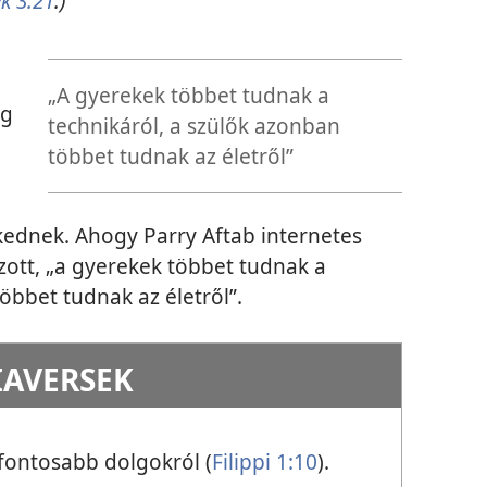
k 3:21
.)
„A gyerekek többet tudnak a
ég
technikáról, a szülők azonban
többet tudnak az életről”
kednek. Ahogy Parry Aftab internetes
ott, „a gyerekek többet tudnak a
öbbet tudnak az életről”.
IAVERSEK
fontosabb dolgokról (
Filippi 1:10
).