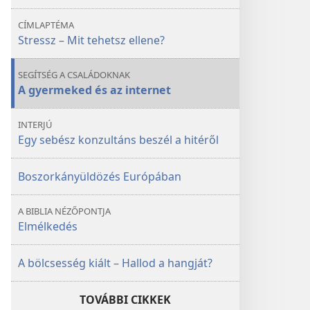
ellene?
ellene?
CÍMLAPTÉMA
Stressz – Mit tehetsz ellene?
SEGÍTSÉG A CSALÁDOKNAK
A gyermeked és az internet
INTERJÚ
Egy sebész konzultáns beszél a hitéről
Boszorkányüldözés Európában
A BIBLIA NÉZŐPONTJA
Elmélkedés
A bölcsesség kiált – Hallod a hangját?
TOVÁBBI CIKKEK