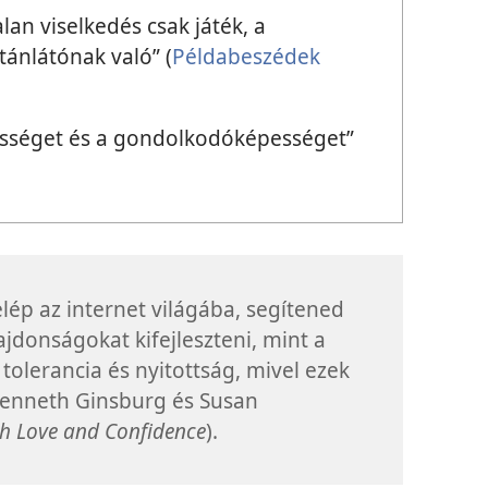
lan viselkedés csak játék, a
tánlátónak való” (
Példabeszédek
ességet és a gondolkodóképességet”
lép az internet világába, segítened
lajdonságokat kifejleszteni, mint a
olerancia és nyitottság, mivel ezek
Kenneth Ginsburg és Susan
th Love and Confidence
).