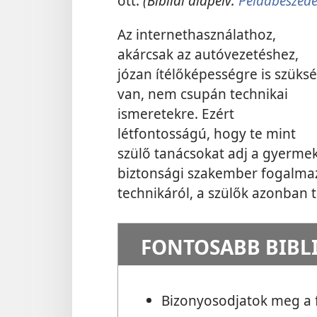
ott.
(Bibliai alapelv:
Példabeszéde
Az internethasználathoz,
akárcsak az autóvezetéshez,
józan ítélőképességre is szüks
van, nem csupán technikai
ismeretekre. Ezért
létfontosságú, hogy te mint
szülő tanácsokat adj a gyerme
biztonsági szakember fogalmaz
technikáról, a szülők azonban t
FONTOSABB BIBL
Bizonyosodjatok meg a 