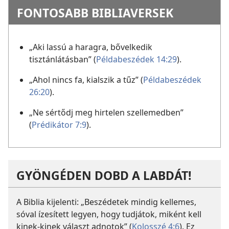
FONTOSABB BIBLIAVERSEK
„Aki lassú a haragra, bővelkedik
tisztánlátásban” (
Példabeszédek 14:29
).
„Ahol nincs fa, kialszik a tűz” (
Példabeszédek
26:20
).
„Ne sértődj meg hirtelen szellemedben”
(
Prédikátor 7:9
).
GYÖNGÉDEN DOBD A LABDÁT!
A Biblia kijelenti: „Beszédetek mindig kellemes,
sóval ízesített legyen, hogy tudjátok, miként kell
kinek-kinek választ adnotok” (
Kolosszé 4:6
). Ez