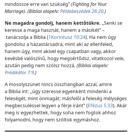
mindössze erre van szükség”
(Fighting for Your
Marriage). (Bibliai alapelv:
Példabeszédek 26:20
.)
Ne magadra gondolj, hanem kettőtökre.
„Senki se
keresse a maga hasznát, hanem a másikét” –
tanácsolja a Biblia (
1Korintusz 10:24
). Ha nem úgy
gondolsz a házastársadra, mint aki az ellenfeled,
hanem úgy, mint akivel egy csapatban vagy, akkor
kevésbé valószínű, hogy megsértődsz, vitatkozol vele,
azután pedig nem szólsz hozzá.
(Bibliai alapelv:
Prédikátor 7:9
.)
A mosolyszünet nincs összhangban azzal, amire
a Biblia int: „úgy szeresse egyenként mindenki a
feleségét, mint önmagát; másfelől a feleség mélységes
megbecsüléssel legyen a férje iránt” (
Efézus 5:33
). Akár
meg is egyezhettek, hogy soha nem fogtok ahhoz
folyamodni, hogy nem szóltok egymáshoz.