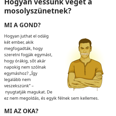
Hogyan vessünk véget a
mosolyszünetnek?
MI A GOND?
Hogyan juthat el odáig
két ember, akik
megfogadták, hogy
szeretni fogják egymást,
hogy órákig, sőt akár
napokig nem szólnak
egymáshoz? „Így
legalább nem
veszekszünk” –
nyugtatják magukat. De
ez nem megoldás, és egyik félnek sem kellemes.
MI AZ OKA?