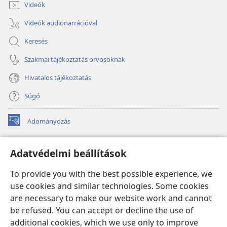
Videók
Videók audionarrációval
Keresés
Szakmai tájékoztatás orvosoknak
Hivatalos tájékoztatás
Súgó
Adományozás
(opens
new
window)
Őrtorony ONLINE KÖNYVTÁR
Adatvédelmi beállítások
(opens
new
®
JW Hub
To provide you with the best possible experience, we
window)
(opens
use cookies and similar technologies. Some cookies
new
®
JW Library
window)
are necessary to make our website work and cannot
be refused. You can accept or decline the use of
Watchtower Library
additional cookies, which we use only to improve