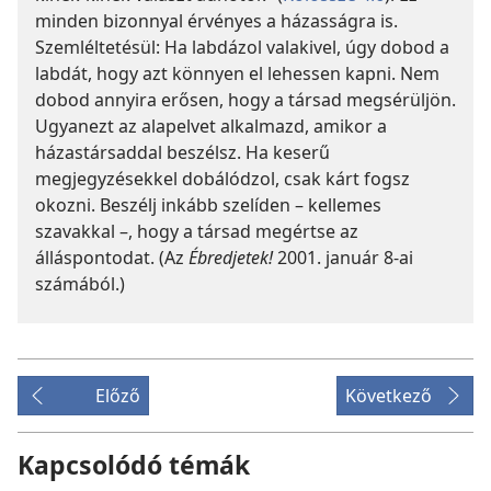
minden bizonnyal érvényes a házasságra is.
Szemléltetésül: Ha labdázol valakivel, úgy dobod a
labdát, hogy azt könnyen el lehessen kapni. Nem
dobod annyira erősen, hogy a társad megsérüljön.
Ugyanezt az alapelvet alkalmazd, amikor a
házastársaddal beszélsz. Ha keserű
megjegyzésekkel dobálódzol, csak kárt fogsz
okozni. Beszélj inkább szelíden – kellemes
szavakkal –, hogy a társad megértse az
álláspontodat. (Az
Ébredjetek!
2001. január 8-ai
számából.)
Előző
Következő
Kapcsolódó témák