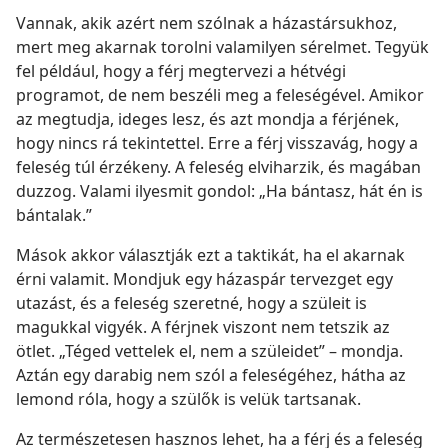
Vannak, akik azért nem szólnak a házastársukhoz,
mert meg akarnak torolni valamilyen sérelmet. Tegyük
fel például, hogy a férj megtervezi a hétvégi
programot, de nem beszéli meg a feleségével. Amikor
az megtudja, ideges lesz, és azt mondja a férjének,
hogy nincs rá tekintettel. Erre a férj visszavág, hogy a
feleség túl érzékeny. A feleség elviharzik, és magában
duzzog. Valami ilyesmit gondol: „Ha bántasz, hát én is
bántalak.”
Mások akkor választják ezt a taktikát, ha el akarnak
érni valamit. Mondjuk egy házaspár tervezget egy
utazást, és a feleség szeretné, hogy a szüleit is
magukkal vigyék. A férjnek viszont nem tetszik az
ötlet. „Téged vettelek el, nem a szüleidet” – mondja.
Aztán egy darabig nem szól a feleségéhez, hátha az
lemond róla, hogy a szülők is velük tartsanak.
Az természetesen hasznos lehet, ha a férj és a feleség