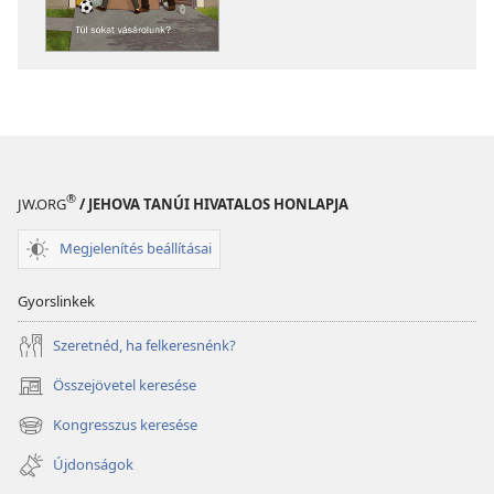
ÉBREDJETEK!
ÉBREDJETEK!
Túl
Túl
sokat
sokat
vásárolunk?
vásárolunk?
®
JW.ORG
/ JEHOVA TANÚI HIVATALOS HONLAPJA
Megjelenítés beállításai
Gyorslinkek
Szeretnéd, ha felkeresnénk?
Összejövetel keresése
(opens
new
Kongresszus keresése
(opens
window)
new
Újdonságok
window)