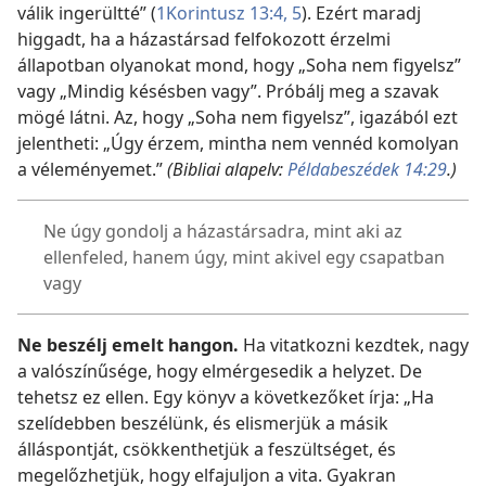
válik ingerültté” (
1Korintusz 13:4, 5
). Ezért maradj
higgadt, ha a házastársad felfokozott érzelmi
állapotban olyanokat mond, hogy „Soha nem figyelsz”
vagy „Mindig késésben vagy”. Próbálj meg a szavak
mögé látni. Az, hogy „Soha nem figyelsz”, igazából ezt
jelentheti: „Úgy érzem, mintha nem vennéd komolyan
a véleményemet.”
(Bibliai alapelv:
Példabeszédek 14:29
.)
Ne úgy gondolj a házastársadra, mint aki az
ellenfeled, hanem úgy, mint akivel egy csapatban
vagy
Ne beszélj emelt hangon.
Ha vitatkozni kezdtek, nagy
a valószínűsége, hogy elmérgesedik a helyzet. De
tehetsz ez ellen. Egy könyv a következőket írja: „Ha
szelídebben beszélünk, és elismerjük a másik
álláspontját, csökkenthetjük a feszültséget, és
megelőzhetjük, hogy elfajuljon a vita. Gyakran