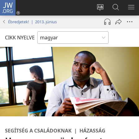
JW.ORG
Bejelentkezés
(opens
Oldal
Keresés
ME
new
nyelvének
a jw.org
ME
Ébredjetek! | 2013. június
window)
megváltoztatás
honlapon
CIKK NYELVE
SEGÍTSÉG A CSALÁDOKNAK | HÁZASSÁG