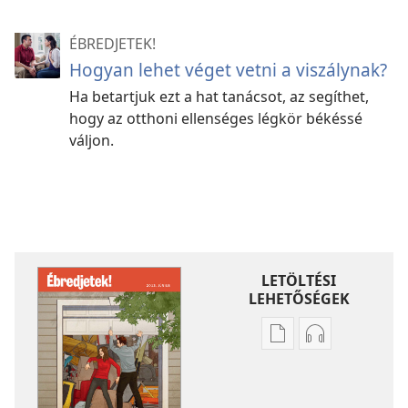
ÉBREDJETEK!
Hogyan lehet véget vetni a viszálynak?
Ha betartjuk ezt a hat tanácsot, az segíthet,
hogy az otthoni ellenséges légkör békéssé
váljon.
LETÖLTÉSI
LEHETŐSÉGEK
Kiadványok
Hangfelvétel
letöltési
letöltési
lehetőségei
lehetőségei