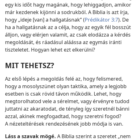
egy kis időt hagy magának, hogy lehiggadjon, amikor
már kezdenek kijönni a sodrukból. A Biblia is azt írja,
hogy „ideje [van] a hallgatásnak” (
Prédikátor 3:7
). De
ha a hallgatásnak az a célja, hogy az egyik fél bosszút
álljon, vagy elérjen valamit, az csak elodázza a kérdés
megoldását, és ráadásul aláássa az egymás iránti
tiszteletet. Hogyan lehet ezt elkerülni?
MIT TEHETSZ?
Az első lépés a megoldás felé az, hogy felismered,
hogy a mosolyszünet olyan taktika, amely a legjobb
esetben is csak rövid távon működik. Lehet, hogy
megtorolhatod vele a sérelmet, vagy érvényre tudod
juttatni az akaratodat, de tényleg így szeretnél bánni
azzal, akinek megfogadtad, hogy szeretni fogod?
A nézeteltérések rendezésének jobb módja is van.
Láss a szavak mögé.
A Biblia szerint a szeretet „nem