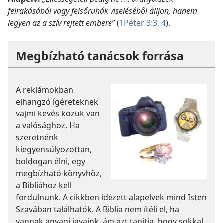
felrakásából vagy felsőruhák viseléséből álljon, hanem
legyen az a szív rejtett embere”
(
1Péter 3:3, 4
).
Megbízható tanácsok forrása
A reklámokban
elhangzó ígéreteknek
vajmi kevés közük van
a valósághoz. Ha
szeretnénk
kiegyensúlyozottan,
boldogan élni, egy
megbízható könyvhöz,
a Bibliához kell
fordulnunk. A cikkben idézett alapelvek mind Isten
Szavában találhatók. A Biblia nem ítéli el, ha
vannak anyagi javaink, ám azt tanítja, hogy sokkal