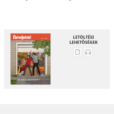
LETÖLTÉSI
LEHETŐSÉGEK
Kiadványok
Hangfelvétel
letöltési
letöltési
lehetőségei
lehetőségei
ÉBREDJETEK!
ÉBREDJETEK!
Túl
Túl
sokat
sokat
vásárolunk?
vásárolunk?