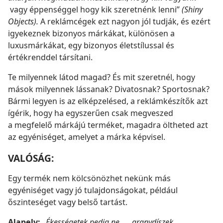
vagy éppenséggel hogy kik szeretnénk lenni”
(Shiny
Objects).
A reklámcégek ezt nagyon jól tudják, és ezért
igyekeznek bizonyos márkákat, különösen a
luxusmárkákat, egy bizonyos életstílussal és
értékrenddel társítani.
Te milyennek látod magad? És mit szeretnél, hogy
mások milyennek lássanak? Divatosnak? Sportosnak?
Bármi legyen is az elképzelésed, a reklámkészítők azt
ígérik, hogy ha egyszerűen csak megveszed
a megfelelő márkájú terméket, magadra öltheted azt
az egyéniséget, amelyet a márka képvisel.
VALÓSÁG:
Egy termék nem kölcsönözhet nekünk más
egyéniséget vagy jó tulajdonságokat, például
őszinteséget vagy belső tartást.
Alapelv:
„Ékességetek pedig ne . . . aranydíszek