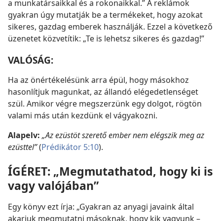
a munkatársaikkal és a rokonaikkal.” A reklámok
gyakran úgy mutatják be a termékeket, hogy azokat
sikeres, gazdag emberek használják. Ezzel a következő
üzenetet közvetítik: „Te is lehetsz sikeres és gazdag!”
VALÓSÁG:
Ha az önértékelésünk arra épül, hogy másokhoz
hasonlítjuk magunkat, az állandó elégedetlenséget
szül. Amikor végre megszerzünk egy dolgot, rögtön
valami más után kezdünk el vágyakozni.
Alapelv:
„Az ezüstöt szerető ember nem elégszik meg az
ezüsttel”
(
Prédikátor 5:10
).
ÍGÉRET:
„Megmutathatod, hogy ki is
vagy valójában”
Egy könyv ezt írja: „Gyakran az anyagi javaink által
akarjuk megmutatni másoknak, hogy kik vagyunk –