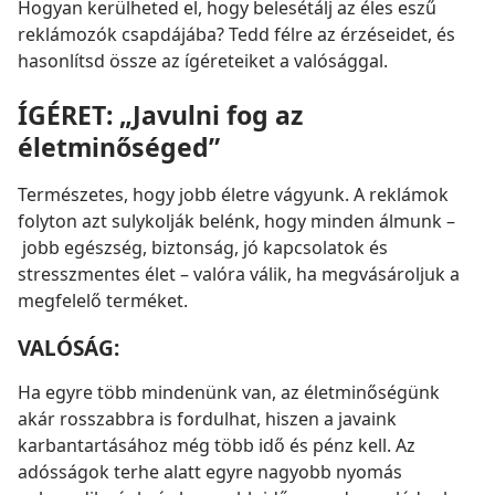
Hogyan kerülheted el, hogy belesétálj az éles eszű
reklámozók csapdájába? Tedd félre az érzéseidet, és
hasonlítsd össze az ígéreteiket a valósággal.
ÍGÉRET:
„Javulni fog az
életminőséged”
Természetes, hogy jobb életre vágyunk. A reklámok
folyton azt sulykolják belénk, hogy minden álmunk –
jobb egészség, biztonság, jó kapcsolatok és
stresszmentes élet – valóra válik, ha megvásároljuk a
megfelelő terméket.
VALÓSÁG:
Ha egyre több mindenünk van, az életminőségünk
akár rosszabbra is fordulhat, hiszen a javaink
karbantartásához még több idő és pénz kell. Az
adósságok terhe alatt egyre nagyobb nyomás