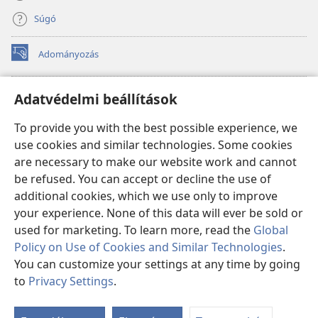
Súgó
Adományozás
(opens
new
window)
Őrtorony ONLINE KÖNYVTÁR
Adatvédelmi beállítások
(opens
new
®
JW Hub
To provide you with the best possible experience, we
window)
(opens
use cookies and similar technologies. Some cookies
new
®
JW Library
window)
are necessary to make our website work and cannot
be refused. You can accept or decline the use of
Watchtower Library
additional cookies, which we use only to improve
your experience. None of this data will ever be sold or
used for marketing. To learn more, read the
Global
Policy on Use of Cookies and Similar Technologies
.
You can customize your settings at any time by going
Copyright
© 2026 Watch Tower Bible and Tract Society of Pennsylvania.
FELHASZNÁLÁSI FELTÉTELEK
|
ADATVÉDELMI SZABÁLYZAT
|
to
Privacy Settings
.
S
ADATVÉDELMI BEÁLLÍTÁSOK
Ta