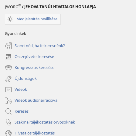
®
JW.ORG
/ JEHOVA TANÚI HIVATALOS HONLAPJA
Megjelenítés beállításai
Gyorslinkek
Szeretnéd, ha felkeresnénk?
Összejövetel keresése
(opens
new
Kongresszus keresése
(opens
window)
new
Újdonságok
window)
Videók
Videók audionarrációval
Keresés
Szakmai tájékoztatás orvosoknak
Hivatalos tájékoztatás