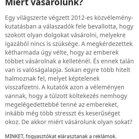
Miért vásárolunk?
Egy világszerte végzett 2012-es közvélemény-
kutatásban a válaszadók fele bevallotta, hogy
szokott olyan dolgokat vásárolni, melyekre
igazából nincs is szüksége. A megkérdezettek
kétharmada úgy vélte, hogy az emberek
többet vásárolnak a kelleténél. És ennek talán
van is valóságalapja. Sokan egyre több hitelt
halmoznak fel, melyet képtelenek
visszafizetni. A kutatók azon a véleményen
vannak, hogy a túlzott költekezés nemhogy
megelégedettebbé tenné az embereket,
inkább még több stresszt és keserűséget
okoz. De akkor miért vásárolunk olyan sokat?
MINKET, fogyasztókat elárasztanak a reklámok.