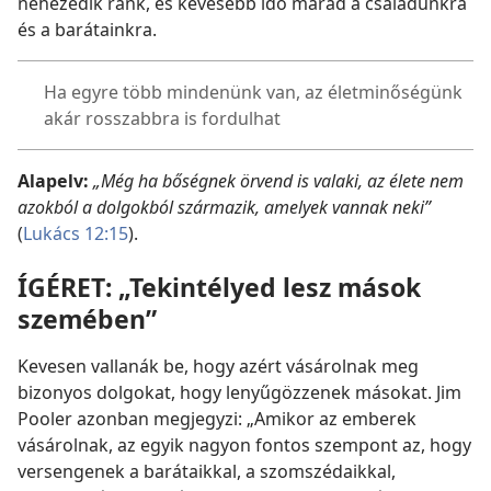
nehezedik ránk, és kevesebb idő marad a családunkra
és a barátainkra.
Ha egyre több mindenünk van, az életminőségünk
akár rosszabbra is fordulhat
Alapelv:
„Még ha bőségnek örvend is valaki, az élete nem
azokból a dolgokból származik, amelyek vannak neki”
(
Lukács 12:15
).
ÍGÉRET:
„Tekintélyed lesz mások
szemében”
Kevesen vallanák be, hogy azért vásárolnak meg
bizonyos dolgokat, hogy lenyűgözzenek másokat. Jim
Pooler azonban megjegyzi: „Amikor az emberek
vásárolnak, az egyik nagyon fontos szempont az, hogy
versengenek a barátaikkal, a szomszédaikkal,