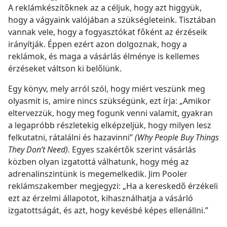
A reklámkészítőknek az a céljuk, hogy azt higgyük,
hogy a vágyaink valójában a szükségleteink. Tisztában
vannak vele, hogy a fogyasztókat főként az érzéseik
irányítják. Éppen ezért azon dolgoznak, hogy a
reklámok, és maga a vásárlás élménye is kellemes
érzéseket váltson ki belőlünk.
Egy könyv, mely arról szól, hogy miért veszünk meg
olyasmit is, amire nincs szükségünk, ezt írja: „Amikor
eltervezzük, hogy meg fogunk venni valamit, gyakran
a legapróbb részletekig elképzeljük, hogy milyen lesz
felkutatni, rátalálni és hazavinni”
(Why People Buy Things
They Don’t Need).
Egyes szakértők szerint vásárlás
közben olyan izgatottá válhatunk, hogy még az
adrenalinszintünk is megemelkedik. Jim Pooler
reklámszakember megjegyzi: „Ha a kereskedő érzékeli
ezt az érzelmi állapotot, kihasználhatja a vásárló
izgatottságát, és azt, hogy kevésbé képes ellenállni.”