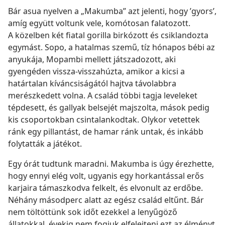
Bár asua nyelven a „Makumba” azt jelenti, hogy ’gyors’,
amíg együtt voltunk vele, komótosan falatozott.
A közelben két fiatal gorilla birkózott és csiklandozta
egymást. Sopo, a hatalmas szemű, tíz hónapos bébi az
anyukája, Mopambi mellett játszadozott, aki
gyengéden vissza-visszahúzta, amikor a kicsi a
határtalan kíváncsiságától hajtva távolabbra
merészkedett volna. A család többi tagja leveleket
tépdesett, és gallyak belsejét majszolta, mások pedig
kis csoportokban csintalankodtak. Olykor vetettek
ránk egy pillantást, de hamar ránk untak, és inkább
folytatták a játékot.
Egy órát tudtunk maradni. Makumba is úgy érezhette,
hogy ennyi elég volt, ugyanis egy horkantással erős
karjaira támaszkodva felkelt, és elvonult az erdőbe.
Néhány másodperc alatt az egész család eltűnt. Bár
nem töltöttünk sok időt ezekkel a lenyűgöző
állatokkal, évekig nem fogjuk elfelejteni ezt az élményt.