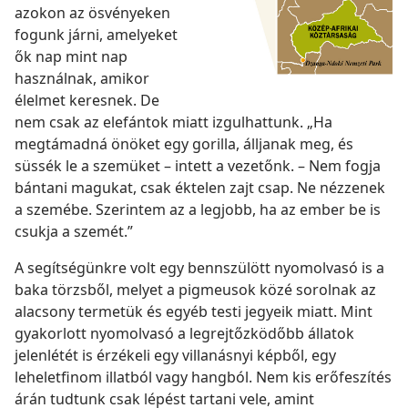
azokon az ösvényeken
fogunk járni, amelyeket
ők nap mint nap
használnak, amikor
élelmet keresnek. De
nem csak az elefántok miatt izgulhattunk. „Ha
megtámadná önöket egy gorilla, álljanak meg, és
süssék le a szemüket – intett a vezetőnk. – Nem fogja
bántani magukat, csak éktelen zajt csap. Ne nézzenek
a szemébe. Szerintem az a legjobb, ha az ember be is
csukja a szemét.”
A segítségünkre volt egy bennszülött nyomolvasó is a
baka törzsből,
melyet a pigmeusok közé sorolnak az
alacsony termetük és egyéb testi jegyeik miatt. Mint
gyakorlott nyomolvasó a legrejtőzködőbb állatok
jelenlétét is érzékeli egy villanásnyi képből, egy
leheletfinom illatból vagy hangból. Nem kis erőfeszítés
árán tudtunk csak lépést tartani vele, amint