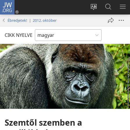
JW.ORG
Bejelentkezés
(opens
Oldal
Keresés
ME
new
nyelvének
a jw.org
ME
Ébredjetek! | 2012. október
window)
megváltoztatás
honlapon
CIKK NYELVE
Szemtől szemben a