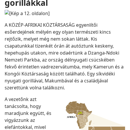
gorillákkal
A KÖZÉP-AFRIKAI KÖZTÁRSASÁG egyenlítői
esőerdejének mélyén egy olyan természeti kincs
rejtőzik, melyet még nem sokan láttak. Kis
csapatunkkal tizenkét órán át autóztunk keskeny,
hepehupás utakon, mire odaértünk a Dzanga-Ndoki
Nemzeti Parkba, az ország délnyugati csücskében
fekvő érintetlen vadrezervátumba, mely Kamerun és a
Kongói Köztársaság között található. Egy síkvidéki
nyugati gorillával, Makumbával és a családjával
szerettünk volna találkozni.
A vezetőnk azt
tanácsolta, hogy
maradjunk együtt, és
vigyázzunk az
elefántokkal, mivel