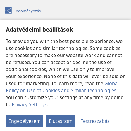
Adományozás
(opens
new
window)
Őrtorony ONLINE KÖNYVTÁR
Adatvédelmi beállítások
(opens
new
®
JW Hub
To provide you with the best possible experience, we
window)
(opens
use cookies and similar technologies. Some cookies
new
®
JW Library
window)
are necessary to make our website work and cannot
be refused. You can accept or decline the use of
Watchtower Library
additional cookies, which we use only to improve
your experience. None of this data will ever be sold or
used for marketing. To learn more, read the
Global
Policy on Use of Cookies and Similar Technologies
.
Copyright
© 2026 Watch Tower Bible and Tract Society of Pennsylvania.
You can customize your settings at any time by going
FELHASZNÁLÁSI FELTÉTELEK
|
ADATVÉDELMI SZABÁLYZAT
|
to
Privacy Settings
.
S
ADATVÉDELMI BEÁLLÍTÁSOK
Ta
Engedélyezem
Elutasítom
Testreszabás
of
Co