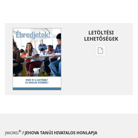
LETÖLTÉSI
LEHETŐSÉGEK
Kiadványok
letöltési
lehetőségei
ÉBREDJETEK!
Hozd
ki
a
legtöbbet
az
iskolás
éveidből!
®
JW.ORG
/ JEHOVA TANÚI HIVATALOS HONLAPJA