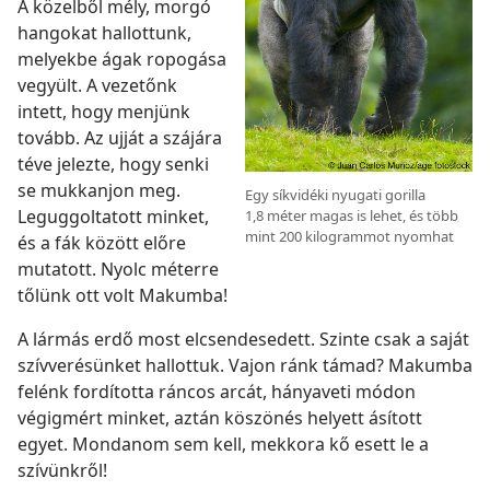
A közelből mély, morgó
hangokat hallottunk,
melyekbe ágak ropogása
vegyült. A vezetőnk
intett, hogy menjünk
tovább. Az ujját a szájára
téve jelezte, hogy senki
se mukkanjon meg.
Egy síkvidéki nyugati gorilla
Leguggoltatott minket,
1,8 méter magas is lehet, és több
mint 200 kilogrammot nyomhat
és a fák között előre
mutatott. Nyolc méterre
tőlünk ott volt Makumba!
A lármás erdő most elcsendesedett. Szinte csak a saját
szívverésünket hallottuk. Vajon ránk támad? Makumba
felénk fordította ráncos arcát, hányaveti módon
végigmért minket, aztán köszönés helyett ásított
egyet. Mondanom sem kell, mekkora kő esett le a
szívünkről!