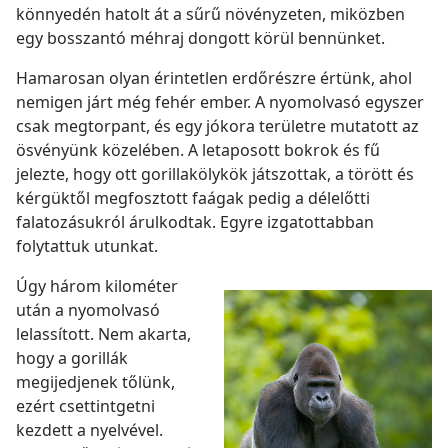
könnyedén hatolt át a sűrű növényzeten, miközben
egy bosszantó méhraj dongott körül bennünket.
Hamarosan olyan érintetlen erdőrészre értünk, ahol
nemigen járt még fehér ember. A nyomolvasó egyszer
csak megtorpant, és egy jókora területre mutatott az
ösvényünk közelében. A letaposott bokrok és fű
jelezte, hogy ott gorillakölykök játszottak, a törött és
kérgüktől megfosztott faágak pedig a délelőtti
falatozásukról árulkodtak. Egyre izgatottabban
folytattuk utunkat.
Úgy három kilométer
után a nyomolvasó
lelassított. Nem akarta,
hogy a gorillák
megijedjenek tőlünk,
ezért csettintgetni
kezdett a nyelvével.