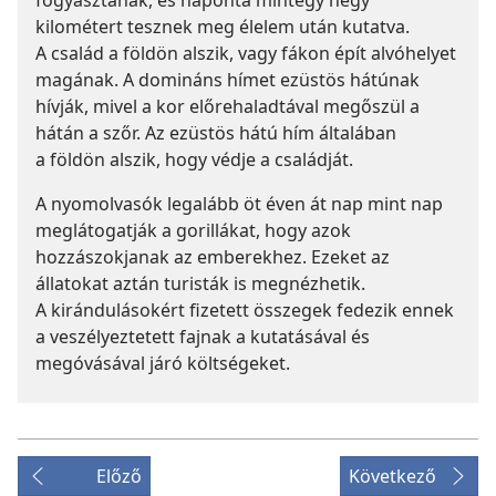
fogyasztanak, és naponta mintegy négy
kilométert tesznek meg élelem után kutatva.
A család a földön alszik, vagy fákon épít alvóhelyet
magának. A domináns hímet ezüstös hátúnak
hívják, mivel a kor előrehaladtával megőszül a
hátán a szőr. Az ezüstös hátú hím általában
a földön alszik, hogy védje a családját.
A nyomolvasók legalább öt éven át nap mint nap
meglátogatják a gorillákat, hogy azok
hozzászokjanak az emberekhez. Ezeket az
állatokat aztán turisták is megnézhetik.
A kirándulásokért fizetett összegek fedezik ennek
a veszélyeztetett fajnak a kutatásával és
megóvásával járó költségeket.
Előző
Következő