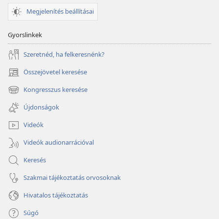
Megjelenítés beállításai
Gyorslinkek
Szeretnéd, ha felkeresnénk?
Összejövetel keresése
(opens
new
Kongresszus keresése
(opens
window)
new
Újdonságok
window)
Videók
Videók audionarrációval
Keresés
Szakmai tájékoztatás orvosoknak
Hivatalos tájékoztatás
Súgó