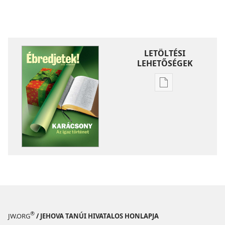
LETÖLTÉSI
LEHETŐSÉGEK
Kiadványok
letöltési
lehetőségei
ÉBREDJETEK!
2010.
december
®
JW.ORG
/ JEHOVA TANÚI HIVATALOS HONLAPJA