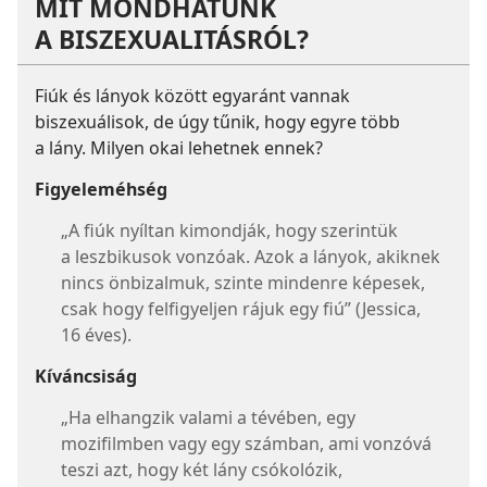
MIT MONDHATUNK
A BISZEXUALITÁSRÓL?
Fiúk és lányok között egyaránt vannak
biszexuálisok, de úgy tűnik, hogy egyre több
a lány. Milyen okai lehetnek ennek?
Figyeleméhség
„A fiúk nyíltan kimondják, hogy szerintük
a leszbikusok vonzóak. Azok a lányok, akiknek
nincs önbizalmuk, szinte mindenre képesek,
csak hogy felfigyeljen rájuk egy fiú” (Jessica,
16 éves).
Kíváncsiság
„Ha elhangzik valami a tévében, egy
mozifilmben vagy egy számban, ami vonzóvá
teszi azt, hogy két lány csókolózik,