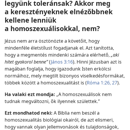
legyünk toleránsak? Akkor meg
a keresztényeknek elnézőbbnek
kellene lenniük
a homoszexuálisokkal, nem?
Jézus nem arra ösztönözte a követőit, hogy
mindenféle életstílust fogadjanak el. Azt tanította,
hogy a megmentés mindenki számára elérhető,
„aki
hitet gyakorol benne”
(
János 3:16
). Hinni Jézusban azt is
magában foglalja, hogy igazodunk Isten erkölcsi
normáihoz, mely megtilt bizonyos viselkedésformákat,
többek között a homoszexualitást is (
Róma 1:26, 27
).
Ha valaki ezt mondja:
„A homoszexuálisok nem
tudnak megváltozni, ők ilyennek születtek.”
Ezt mondhatod neki:
A Biblia nem beszél a
homoszexualitás biológiai okairól, de azt elismeri,
hogy vannak olyan jellemvonások és tulajdonságok,