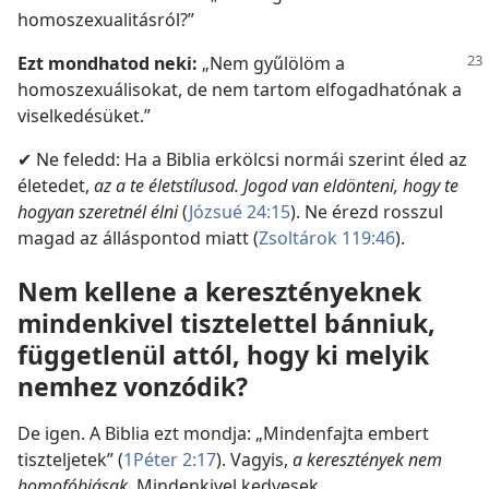
homoszexualitásról?”
Ezt mondhatod neki:
„Nem gyűlölöm a
homoszexuálisokat, de nem tartom elfogadhatónak a
viselkedésüket.”
✔ Ne feledd: Ha a Biblia erkölcsi normái szerint éled az
életedet,
az a te életstílusod. Jogod van eldönteni, hogy te
hogyan szeretnél élni
(
Józsué 24:15
). Ne érezd rosszul
magad az álláspontod miatt (
Zsoltárok 119:46
).
Nem kellene a keresztényeknek
mindenkivel tisztelettel bánniuk,
függetlenül attól, hogy ki melyik
nemhez vonzódik?
De igen. A Biblia ezt mondja: „Mindenfajta embert
tiszteljetek” (
1Péter 2:17
). Vagyis,
a keresztények nem
homofóbiásak.
Mindenkivel kedvesek,