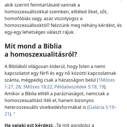
akik szerint fenntartásaid vannak a
homoszexuálisokkal szemben, elítéled őket, sőt,
homofóbiás vagy, azaz viszolyogsz a
homoszexuálisoktól? Nézzünk meg néhány kérdést, és
egy-egy lehetséges választ rájuk.
Mit mond a Biblia
a homoszexualitásról?
A Bibliából világosan kiderül, hogy Isten a nemi
kapcsolatot egy férfi és egy nő közötti kapcsolatnak
szánta, mégpedig csak a házasságon belül (
1Mózes
1:27, 28;
3Mózes 18:22;
Példabeszédek 5:18, 19
).
Amikor a Biblia elítéli a paráznaságot, nemcsak a
homoszexualitást ítéli el, hanem bizonyos
heteroszexuális viselkedésformákat is (
Galácia 5:19–
21
).
*
Ha valaki ezt kérdezi:
„Te mit gondolsz a