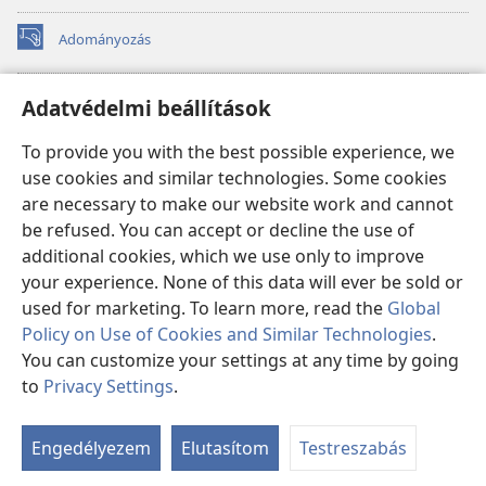
Adományozás
(opens
new
window)
Őrtorony ONLINE KÖNYVTÁR
Adatvédelmi beállítások
(opens
new
®
JW Hub
To provide you with the best possible experience, we
window)
(opens
use cookies and similar technologies. Some cookies
new
®
JW Library
window)
are necessary to make our website work and cannot
be refused. You can accept or decline the use of
Watchtower Library
additional cookies, which we use only to improve
your experience. None of this data will ever be sold or
used for marketing. To learn more, read the
Global
Policy on Use of Cookies and Similar Technologies
.
You can customize your settings at any time by going
Copyright
© 2026 Watch Tower Bible and Tract Society of Pennsylvania.
FELHASZNÁLÁSI FELTÉTELEK
|
ADATVÉDELMI SZABÁLYZAT
|
to
Privacy Settings
.
S
ADATVÉDELMI BEÁLLÍTÁSOK
Ta
Engedélyezem
Elutasítom
Testreszabás
of
Co