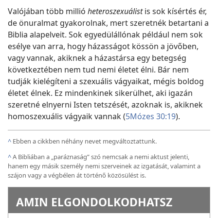
Valójában több millió
heteroszexuálist
is sok kísértés ér,
de önuralmat gyakorolnak, mert szeretnék betartani a
Biblia alapelveit. Sok egyedülállónak például nem sok
esélye van arra, hogy házasságot kössön a jövőben,
vagy vannak, akiknek a házastársa egy betegség
következtében nem tud nemi életet élni. Bár nem
tudják kielégíteni a szexuális vágyaikat, mégis boldog
életet élnek. Ez mindenkinek sikerülhet, aki igazán
szeretné elnyerni Isten tetszését, azoknak is, akiknek
homoszexuális vágyaik vannak (
5Mózes 30:19
).
^
Ebben a cikkben néhány nevet megváltoztattunk.
^
A Bibliában a „paráznaság” szó nemcsak a nemi aktust jelenti,
hanem egy másik személy nemi szerveinek az izgatását, valamint a
szájon vagy a végbélen át történő közösülést is.
AMIN ELGONDOLKODHATSZ