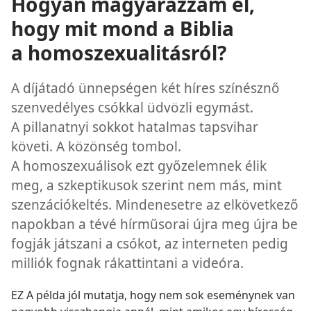
Hogyan magyarázzam el,
hogy mit mond a Biblia
a homoszexualitásról?
A díjátadó ünnepségen két híres színésznő
szenvedélyes csókkal üdvözli egymást.
A pillanatnyi sokkot hatalmas tapsvihar
követi. A közönség tombol.
A homoszexuálisok ezt győzelemnek élik
meg, a szkeptikusok szerint nem más, mint
szenzációkeltés. Mindenesetre az elkövetkező
napokban a tévé hírműsorai újra meg újra be
fogják játszani a csókot, az interneten pedig
milliók fognak rákattintani a videóra.
EZ A példa jól mutatja, hogy nem sok eseménynek van