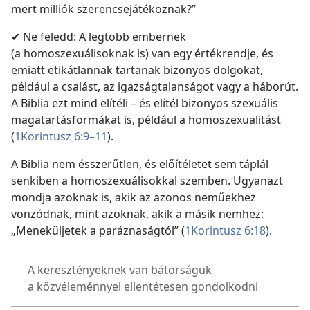
mert milliók szerencsejátékoznak?”
✔ Ne feledd: A legtöbb embernek
(a homoszexuálisoknak is) van egy értékrendje, és
emiatt etikátlannak tartanak bizonyos dolgokat,
például a csalást, az igazságtalanságot vagy a háborút.
A Biblia ezt mind elítéli – és elítél bizonyos szexuális
magatartásformákat is, például a homoszexualitást
(
1Korintusz 6:9–11
).
A Biblia nem ésszerűtlen, és előítéletet sem táplál
senkiben a homoszexuálisokkal szemben. Ugyanazt
mondja azoknak is, akik az azonos neműekhez
vonzódnak, mint azoknak, akik a másik nemhez:
„Meneküljetek a paráznaságtól” (
1Korintusz 6:18
).
A keresztényeknek van bátorságuk
a közvéleménnyel ellentétesen gondolkodni