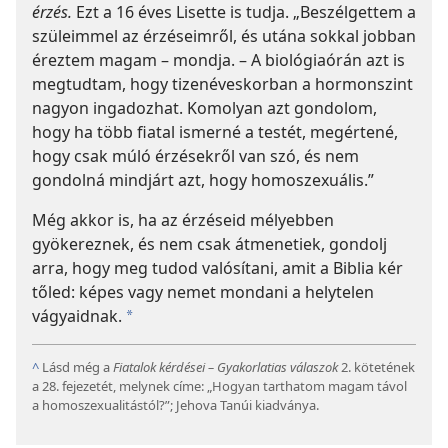
érzés.
Ezt a 16 éves Lisette is tudja. „Beszélgettem a
szüleimmel az érzéseimről, és utána sokkal jobban
éreztem magam – mondja. – A biológiaórán azt is
megtudtam, hogy tizenéveskorban a hormonszint
nagyon ingadozhat. Komolyan azt gondolom,
hogy ha több fiatal ismerné a testét, megértené,
hogy csak múló érzésekről van szó, és nem
gondolná mindjárt azt, hogy homoszexuális.”
Még akkor is, ha az érzéseid mélyebben
gyökereznek, és nem csak átmenetiek, gondolj
arra, hogy meg tudod valósítani, amit a Biblia kér
tőled: képes vagy nemet mondani a helytelen
vágyaidnak.
*
^
Lásd még a
Fiatalok kérdései – Gyakorlatias válaszok
2. kötetének
a 28. fejezetét, melynek címe: „Hogyan tarthatom magam távol
a homoszexualitástól?”; Jehova Tanúi kiadványa.