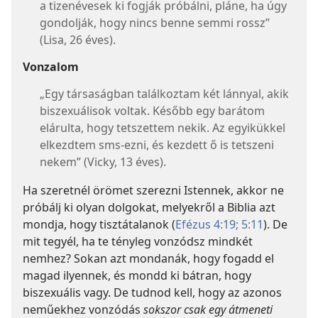
a tizenévesek ki fogják próbálni, pláne, ha úgy
gondolják, hogy nincs benne semmi rossz”
(Lisa, 26 éves).
Vonzalom
„Egy társaságban találkoztam két lánnyal, akik
biszexuálisok voltak. Később egy barátom
elárulta, hogy tetszettem nekik. Az egyikükkel
elkezdtem sms-ezni, és kezdett ő is tetszeni
nekem” (Vicky, 13 éves).
Ha szeretnél örömet szerezni Istennek, akkor ne
próbálj ki olyan dolgokat, melyekről a Biblia azt
mondja, hogy tisztátalanok (
Efézus 4:19;
5:11
). De
mit tegyél, ha te tényleg vonzódsz mindkét
nemhez? Sokan azt mondanák, hogy fogadd el
magad ilyennek, és mondd ki bátran, hogy
biszexuális vagy. De tudnod kell, hogy az azonos
neműekhez vonzódás
sokszor csak egy átmeneti