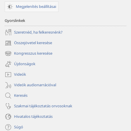
Megjelenítés beállításai
Gyorslinkek
Szeretnéd, ha felkeresnénk?
Összejövetel keresése
(opens
new
Kongresszus keresése
(opens
window)
new
Újdonságok
window)
Videók
Videók audionarrációval
Keresés
Szakmai tájékoztatás orvosoknak
Hivatalos tájékoztatás
Súgó