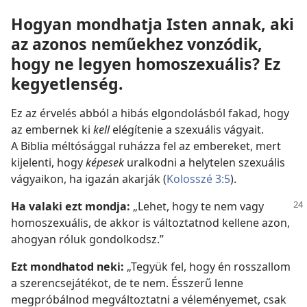
Hogyan mondhatja Isten annak, aki
az azonos neműekhez vonzódik,
hogy ne legyen homoszexuális? Ez
kegyetlenség.
Ez az érvelés abból a hibás elgondolásból fakad, hogy
az embernek ki
kell
elégítenie a szexuális vágyait.
A Biblia méltósággal ruházza fel az embereket, mert
kijelenti, hogy
képesek
uralkodni a helytelen szexuális
vágyaikon, ha igazán akarják (
Kolosszé 3:5
).
Ha valaki ezt mondja:
„Lehet, hogy te nem vagy
homoszexuális, de akkor is változtatnod kellene azon,
ahogyan róluk gondolkodsz.”
Ezt mondhatod neki:
„Tegyük fel, hogy én rosszallom
a szerencsejátékot, de te nem. Ésszerű lenne
megpróbálnod megváltoztatni a véleményemet, csak