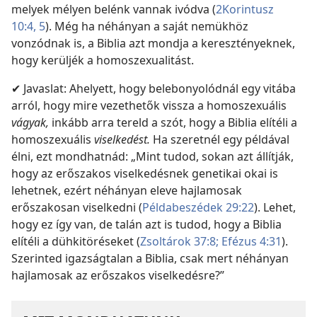
melyek mélyen belénk vannak ivódva (
2Korintusz
10:4, 5
). Még ha néhányan a saját nemükhöz
vonzódnak is, a Biblia azt mondja a keresztényeknek,
hogy kerüljék a homoszexualitást.
✔ Javaslat: Ahelyett, hogy belebonyolódnál egy vitába
arról, hogy mire vezethetők vissza a homoszexuális
vágyak,
inkább arra tereld a szót, hogy a Biblia elítéli a
homoszexuális
viselkedést.
Ha szeretnél egy példával
élni, ezt mondhatnád: „Mint tudod, sokan azt állítják,
hogy az erőszakos viselkedésnek genetikai okai is
lehetnek, ezért néhányan eleve hajlamosak
erőszakosan viselkedni (
Példabeszédek 29:22
). Lehet,
hogy ez így van, de talán azt is tudod, hogy a Biblia
elítéli a dühkitöréseket (
Zsoltárok 37:8;
Efézus 4:31
).
Szerinted igazságtalan a Biblia, csak mert néhányan
hajlamosak az erőszakos viselkedésre?”