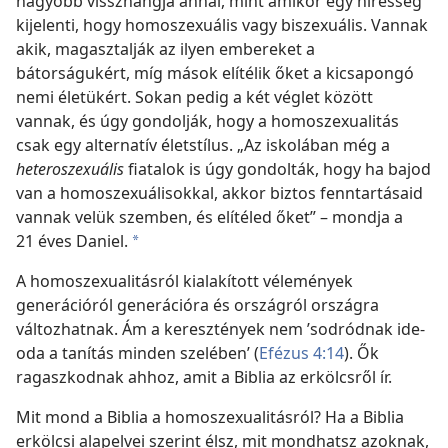
nagyobb visszhangja annál, mint amikor egy híresség
kijelenti, hogy homoszexuális vagy biszexuális. Vannak
akik, magasztalják az ilyen embereket a
bátorságukért, míg mások elítélik őket a kicsapongó
nemi életükért. Sokan pedig a két véglet között
vannak, és úgy gondolják, hogy a homoszexualitás
csak egy alternatív életstílus. „Az iskolában még a
heteroszexuális
fiatalok is úgy gondolták, hogy ha bajod
van a homoszexuálisokkal, akkor biztos fenntartásaid
vannak velük szemben, és elítéled őket” – mondja a
21 éves Daniel.
*
A homoszexualitásról kialakított vélemények
generációról generációra és országról országra
változhatnak. Ám a keresztények nem ’sodródnak ide-
oda a tanítás minden szelében’ (
Efézus 4:14
). Ők
ragaszkodnak ahhoz, amit a Biblia az erkölcsről ír.
Mit mond a Biblia a homoszexualitásról? Ha a Biblia
erkölcsi alapelvei szerint élsz, mit mondhatsz azoknak,