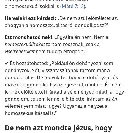
a homoszexuálisokkal is (
Máté 7:12
).
Ha valaki ezt kérdezi:
„De nem szül előítéletet az,
ahogyan a homoszexualitásról gondolkodsz?”
Ezt mondhatod neki:
„Egyáltalán nem. Nem a
homoszexuálisokat
tartom rossznak, csak a
viselkedésüket
nem tudom elfogadni.”
✔ És hozzáteheted: „Például én dohányozni sem
dohányzok. Sőt, visszataszítónak tartom már a
gondolatát is. De tegyük fel, hogy te dohányzol, és
másképp gondolkodsz az egészről, mint én. Én nem
lennék előítélettel irántad a véleményed miatt, ahogy
gondolom, te sem lennél előítélettel irántam az
én
véleményem miatt, ugye? Ugyanez a helyzet a
homoszexualitással is.”
De nem azt mondta Jézus, hogy