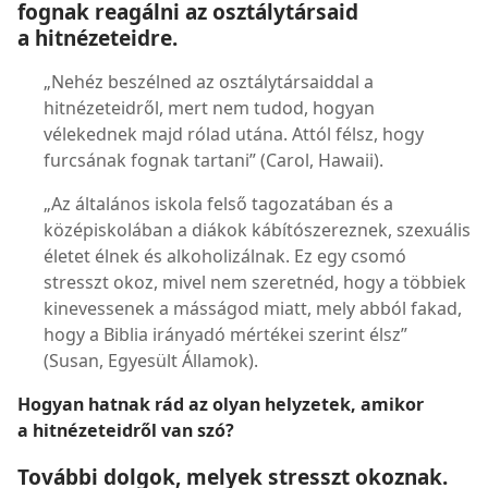
fognak reagálni az osztálytársaid
a hitnézeteidre.
„Nehéz beszélned az osztálytársaiddal a
hitnézeteidről, mert nem tudod, hogyan
vélekednek majd rólad utána. Attól félsz, hogy
furcsának fognak tartani” (Carol, Hawaii).
„Az általános iskola felső tagozatában és a
középiskolában a diákok kábítószereznek, szexuális
életet élnek és alkoholizálnak. Ez egy csomó
stresszt okoz, mivel nem szeretnéd, hogy a többiek
kinevessenek a másságod miatt, mely abból fakad,
hogy a Biblia irányadó mértékei szerint élsz”
(Susan, Egyesült Államok).
Hogyan hatnak rád az olyan helyzetek, amikor
a hitnézeteidről van szó?
További dolgok, melyek stresszt okoznak.