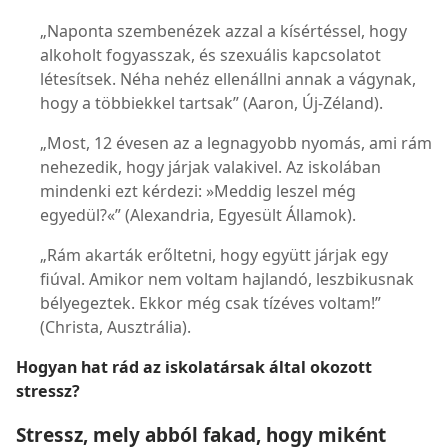
„Naponta szembenézek azzal a kísértéssel, hogy
alkoholt fogyasszak, és szexuális kapcsolatot
létesítsek. Néha nehéz ellenállni annak a vágynak,
hogy a többiekkel tartsak” (Aaron, Új-Zéland).
„Most, 12 évesen az a legnagyobb nyomás, ami rám
nehezedik, hogy járjak valakivel. Az iskolában
mindenki ezt kérdezi: »Meddig leszel még
egyedül?«” (Alexandria, Egyesült Államok).
„Rám akarták erőltetni, hogy együtt járjak egy
fiúval. Amikor nem voltam hajlandó, leszbikusnak
bélyegeztek. Ekkor még csak tízéves voltam!”
(Christa, Ausztrália).
Hogyan hat rád az iskolatársak által okozott
stressz?
Stressz, mely abból fakad, hogy miként