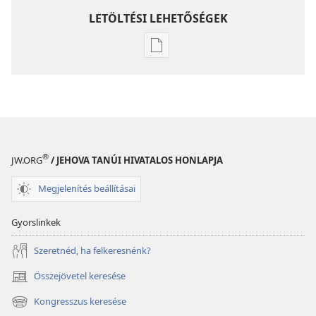
LETÖLTÉSI LEHETŐSÉGEK
Kiadványok
letöltési
lehetőségei
ÉBREDJETEK!
2008.
szeptember
®
JW.ORG
/ JEHOVA TANÚI HIVATALOS HONLAPJA
Megjelenítés beállításai
Gyorslinkek
Szeretnéd, ha felkeresnénk?
Összejövetel keresése
(opens
new
Kongresszus keresése
(opens
window)