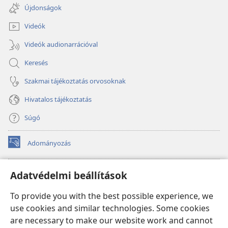
new
Újdonságok
window)
Videók
Videók audionarrációval
Keresés
Szakmai tájékoztatás orvosoknak
Hivatalos tájékoztatás
Súgó
Adományozás
(opens
new
window)
Őrtorony ONLINE KÖNYVTÁR
Adatvédelmi beállítások
(opens
new
®
JW Hub
To provide you with the best possible experience, we
window)
(opens
use cookies and similar technologies. Some cookies
new
®
JW Library
window)
are necessary to make our website work and cannot