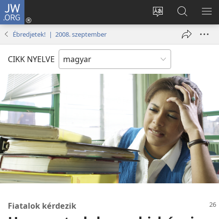
JW.ORG
Bejelentkezés
(opens
Oldal
Keresés
ME
new
nyelvének
a jw.org
ME
Ébredjetek! | 2008. szeptember
window)
megváltoztatás
honlapon
CIKK NYELVE
Fiatalok kérdezik