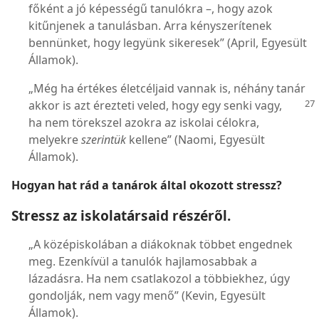
főként a jó képességű tanulókra –, hogy azok
kitűnjenek a tanulásban. Arra kényszerítenek
bennünket, hogy legyünk sikeresek” (April, Egyesült
Államok).
„Még ha értékes életcéljaid vannak is, néhány tanár
akkor is azt érezteti veled, hogy egy senki
vagy,
ha nem törekszel azokra az iskolai célokra,
melyekre
szerintük
kellene” (Naomi, Egyesült
Államok).
Hogyan hat rád a tanárok által okozott stressz?
Stressz az iskolatársaid részéről.
„A középiskolában a diákoknak többet engednek
meg. Ezenkívül a tanulók hajlamosabbak a
lázadásra. Ha nem csatlakozol a többiekhez, úgy
gondolják, nem vagy menő” (Kevin, Egyesült
Államok).