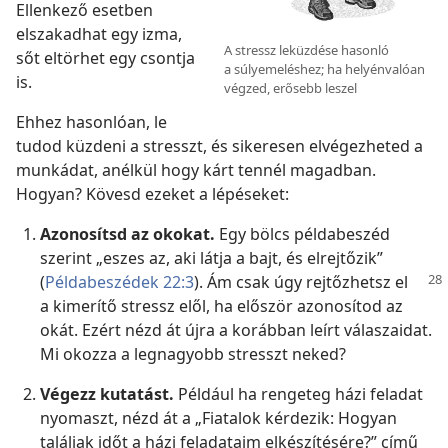
Ellenkező esetben
elszakadhat egy izma,
A stressz leküzdése hasonló
sőt eltörhet egy csontja
a súlyemeléshez; ha helyénvalóan
is.
végzed, erősebb leszel
Ehhez hasonlóan, le
tudod küzdeni a stresszt, és sikeresen elvégezheted a
munkádat, anélkül hogy kárt tennél magadban.
Hogyan? Kövesd ezeket a lépéseket:
Azonosítsd az okokat.
Egy bölcs példabeszéd
szerint „eszes az, aki látja a bajt, és elrejtőzik”
(
Példabeszédek 22:3
). Ám csak úgy
rejtőzhetsz el
a kimerítő stressz elől, ha először azonosítod az
okát. Ezért nézd át újra a korábban leírt válaszaidat.
Mi okozza a legnagyobb stresszt neked?
Végezz kutatást.
Például ha rengeteg házi feladat
nyomaszt, nézd át a „Fiatalok kérdezik: Hogyan
találjak időt a házi feladataim elkészítésére?” című