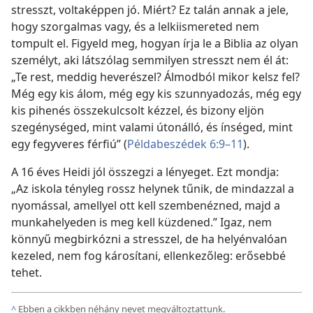
stresszt, voltaképpen jó. Miért? Ez talán annak a jele,
hogy szorgalmas vagy, és a lelkiismereted nem
tompult el. Figyeld meg, hogyan írja le a Biblia az olyan
személyt, aki látszólag semmilyen stresszt nem él át:
„Te rest, meddig heverészel? Álmodból mikor kelsz fel?
Még egy kis álom, még egy kis szunnyadozás, még egy
kis pihenés összekulcsolt kézzel, és bizony eljön
szegénységed, mint valami útonálló, és ínséged, mint
egy fegyveres férfiú” (
Példabeszédek 6:9–11
).
A 16 éves Heidi jól összegzi a lényeget. Ezt mondja:
„Az iskola tényleg rossz helynek tűnik, de mindazzal a
nyomással, amellyel ott kell szembenézned, majd a
munkahelyeden is meg kell küzdened.” Igaz, nem
könnyű megbirkózni a stresszel, de ha helyénvalóan
kezeled, nem fog károsítani, ellenkezőleg: erősebbé
tehet.
^
Ebben a cikkben néhány nevet megváltoztattunk.