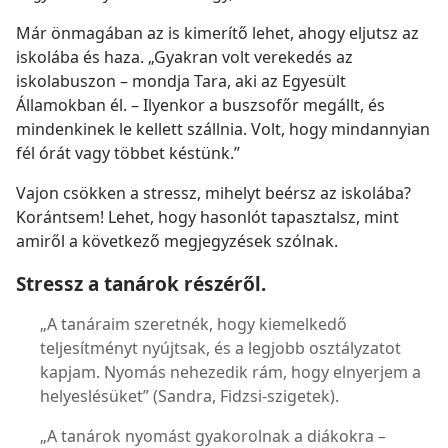
Már önmagában az is kimerítő lehet, ahogy eljutsz az
iskolába és haza. „Gyakran volt verekedés az
iskolabuszon – mondja Tara, aki az Egyesült
Államokban él. – Ilyenkor a buszsofőr megállt, és
mindenkinek le kellett szállnia. Volt, hogy mindannyian
fél órát vagy többet késtünk.”
Vajon csökken a stressz, mihelyt beérsz az iskolába?
Korántsem! Lehet, hogy hasonlót tapasztalsz, mint
amiről a következő megjegyzések szólnak.
Stressz a tanárok részéről.
„A tanáraim szeretnék, hogy kiemelkedő
teljesítményt nyújtsak, és a legjobb osztályzatot
kapjam. Nyomás nehezedik rám, hogy elnyerjem a
helyeslésüket” (Sandra, Fidzsi-szigetek).
„A tanárok nyomást gyakorolnak a diákokra –