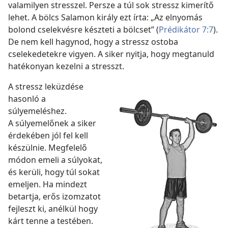
valamilyen stresszel. Persze a túl sok stressz kimerítő
lehet. A bölcs Salamon király ezt írta: „Az elnyomás
bolond cselekvésre készteti a bölcset” (
Prédikátor 7:7
).
De nem kell hagynod, hogy a stressz ostoba
cselekedetekre vigyen. A siker nyitja, hogy megtanuld
hatékonyan kezelni a stresszt.
A stressz leküzdése
hasonló a
súlyemeléshez.
A súlyemelőnek a siker
érdekében jól fel kell
készülnie. Megfelelő
módon emeli a súlyokat,
és kerüli, hogy túl sokat
emeljen. Ha mindezt
betartja, erős izomzatot
fejleszt ki, anélkül hogy
kárt tenne a testében.