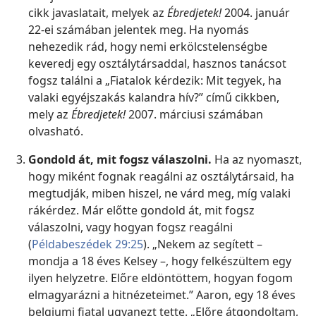
cikk javaslatait, melyek az
Ébredjetek!
2004. január
22-ei számában jelentek meg. Ha nyomás
nehezedik rád, hogy nemi erkölcstelenségbe
keveredj egy osztálytársaddal, hasznos tanácsot
fogsz találni a „Fiatalok kérdezik: Mit tegyek, ha
valaki egyéjszakás kalandra hív?” című cikkben,
mely az
Ébredjetek!
2007. márciusi számában
olvasható.
Gondold át, mit fogsz válaszolni.
Ha az nyomaszt,
hogy miként fognak reagálni az osztálytársaid, ha
megtudják, miben hiszel, ne várd meg, míg valaki
rákérdez. Már előtte gondold át, mit fogsz
válaszolni, vagy hogyan fogsz reagálni
(
Példabeszédek 29:25
). „Nekem az segített –
mondja a 18 éves Kelsey –, hogy felkészültem egy
ilyen helyzetre. Előre eldöntöttem, hogyan fogom
elmagyarázni a hitnézeteimet.” Aaron, egy 18 éves
belgiumi fiatal ugyanezt tette. „Előre átgondoltam,