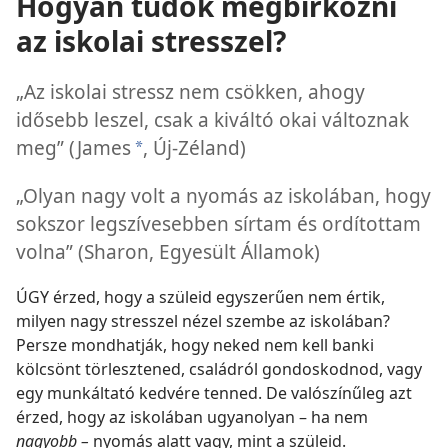
Hogyan tudok megbirkózni
az iskolai stresszel?
„Az iskolai stressz nem csökken, ahogy
idősebb leszel, csak a kiváltó okai változnak
meg” (James
, Új-Zéland)
*
„Olyan nagy volt a nyomás az iskolában, hogy
sokszor legszívesebben sírtam és ordítottam
volna” (Sharon, Egyesült Államok)
ÚGY érzed, hogy a szüleid egyszerűen nem értik,
milyen nagy stresszel nézel szembe az iskolában?
Persze mondhatják, hogy neked nem kell banki
kölcsönt törlesztened, családról gondoskodnod, vagy
egy munkáltató kedvére tenned. De valószínűleg azt
érzed, hogy az iskolában ugyanolyan – ha nem
nagyobb –
nyomás alatt vagy, mint a szüleid.