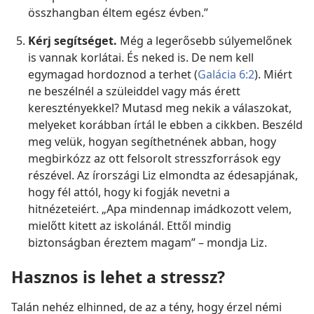
összhangban éltem egész évben.”
Kérj segítséget.
Még a legerősebb súlyemelőnek
is vannak korlátai. És neked is. De nem kell
egymagad hordoznod a terhet (
Galácia 6:2
). Miért
ne beszélnél a szüleiddel vagy más érett
keresztényekkel? Mutasd meg nekik a válaszokat,
melyeket korábban írtál le ebben a cikkben. Beszéld
meg velük, hogyan segíthetnének abban, hogy
megbirkózz az ott felsorolt stresszforrások egy
részével. Az írországi Liz elmondta az édesapjának,
hogy fél attól, hogy ki fogják nevetni a
hitnézeteiért. „Apa mindennap imádkozott velem,
mielőtt kitett az iskolánál. Ettől mindig
biztonságban éreztem magam” – mondja Liz.
Hasznos is lehet a stressz?
Talán nehéz elhinned, de az a tény, hogy érzel némi