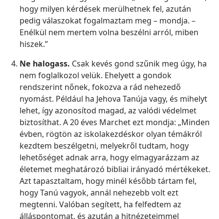
hogy milyen kérdések merülhetnek fel, azután
pedig válaszokat fogalmaztam meg – mondja. –
Enélkül nem mertem volna beszélni arról, miben
hiszek.”
Ne halogass.
Csak kevés gond szűnik meg úgy, ha
nem foglalkozol velük. Ehelyett a gondok
rendszerint nőnek, fokozva a rád nehezedő
nyomást. Például ha Jehova Tanúja vagy, és mihelyt
lehet, így azonosítod magad, az valódi védelmet
biztosíthat. A 20 éves Marchet ezt mondja: „Minden
évben, rögtön az iskolakezdéskor olyan témákról
kezdtem beszélgetni, melyekről tudtam, hogy
lehetőséget adnak arra, hogy elmagyarázzam az
életemet meghatározó bibliai irányadó mértékeket.
Azt tapasztaltam, hogy minél később tártam fel,
hogy Tanú vagyok, annál nehezebb volt ezt
megtenni. Valóban segített, ha felfedtem az
álláspontomat, és azután a hitnézeteimmel