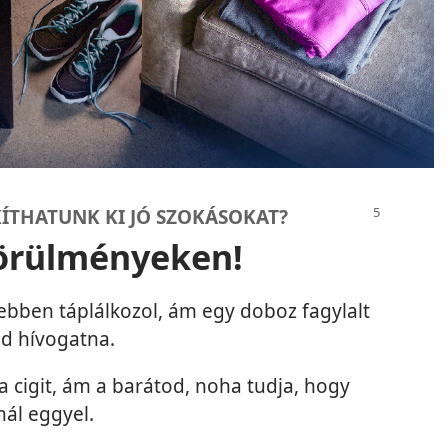
ÍTHATUNK KI JÓ SZOKÁSOKAT?
körülményeken!
ebben táplálkozol, ám egy doboz fagylalt
d hívogatna.
a cigit, ám a barátod, noha tudja, hogy
nál eggyel.