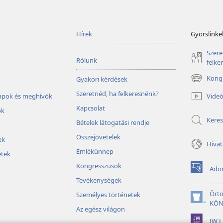
Hírek
Gyorslinke
Szere
Rólunk
felke
Kongr
Gyakori kérdések
(opens
new
Szeretnéd, ha felkeresnénk?
Vide
lapok és meghívók
window)
Kapcsolat
ok
Keres
Bételek látogatási rendje
Összejövetelek
ek
Hivat
Emlékünnep
tek
Kongresszusok
Ado
(opens
Tevékenységek
new
window)
Őrt
Személyes történetek
(opens
KÖN
Az egész világon
new
JW L
window)