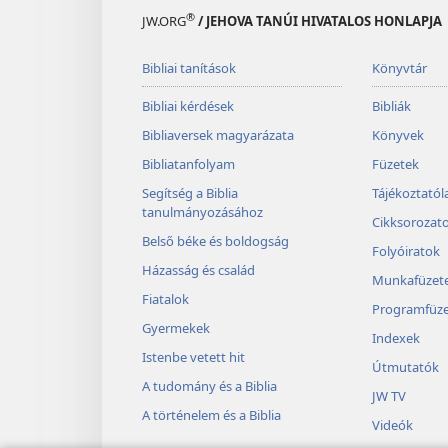
®
JW.ORG
/ JEHOVA TANÚI HIVATALOS HONLAPJA
Bibliai tanítások
Könyvtár
Bibliai kérdések
Bibliák
Bibliaversek magyarázata
Könyvek
Bibliatanfolyam
Füzetek
Segítség a Biblia
Tájékoztató
tanulmányozásához
Cikksorozat
Belső béke és boldogság
Folyóiratok
Házasság és család
Munkafüzet
Fiatalok
Programfüze
Gyermekek
Indexek
Istenbe vetett hit
Útmutatók
A tudomány és a Biblia
JW TV
A történelem és a Biblia
Videók