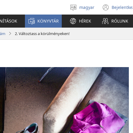
magyar
Bejelentke
Válassz
(open
nyelvet
new
ANÍTÁSOK
KÖNYVTÁR
HÍREK
RÓLUNK
windo
zám
2. Változtass a körülményeken!