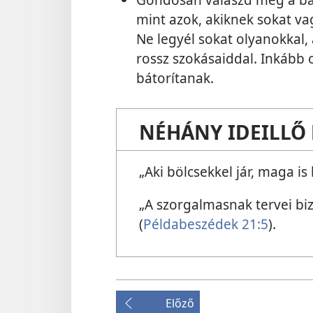
mint azok, akiknek sokat v
Ne legyél sokat olyanokkal, 
rossz szokásaiddal. Inkább o
bátorítanak.
NÉHÁNY IDEILLŐ 
„Aki bölcsekkel jár, maga is 
„A szorgalmasnak tervei bi
(
Példabeszédek 21:5
).
Előző