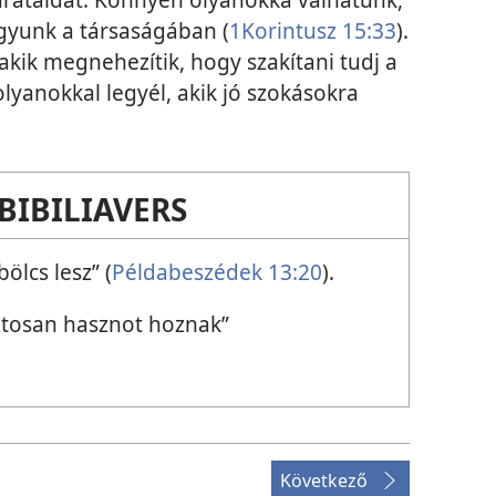
agyunk a társaságában (
1Korintusz 15:33
).
akik megnehezítik, hogy szakítani tudj a
lyanokkal legyél, akik jó szokásokra
BIBILIAVERS
bölcs lesz” (
Példabeszédek 13:20
).
ztosan hasznot hoznak”
Következő