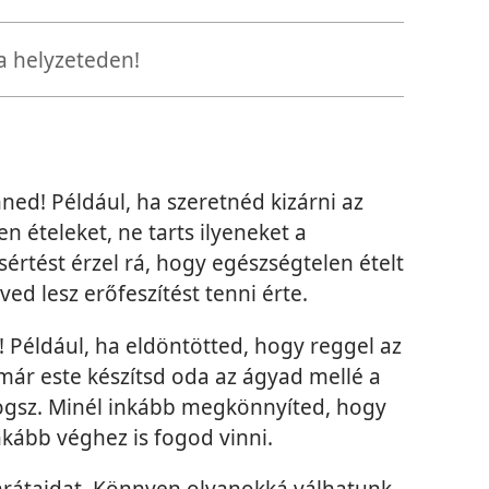
a helyzeteden!
ned! Például, ha szeretnéd kizárni az
n ételeket, ne tarts ilyeneket a
értést érzel rá, hogy egészségtelen ételt
ed lesz erőfeszítést tenni érte.
! Például, ha eldöntötted, hogy reggel az
 már este készítsd oda az ágyad mellé a
ogsz. Minél inkább megkönnyíted, hogy
nkább véghez is fogod vinni.
rátaidat. Könnyen olyanokká válhatunk,