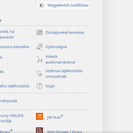
Megjelenítés beállításai
k
tnéd, ha
Összejövetel keresése
(opens
resnénk?
new
window)
esszus keresése
Újdonságok
Videók
ók
audionarrációval
Szakmai tájékoztatás
és
orvosoknak
alos tájékoztatás
Súgó
mányozás
orony ONLINE
®
JW Hub
(opens
YVTÁR
new
®
window)
ibrary
Watchtower Library