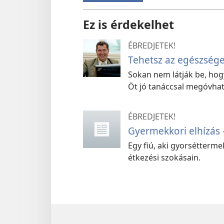
Ez is érdekelhet
ÉBREDJETEK!
Tehetsz az egészség
Sokan nem látják be, hog
Öt jó tanáccsal megóvhato
ÉBREDJETEK!
Gyermekkori elhízás –
Egy fiú, aki gyorsétterme
étkezési szokásain.