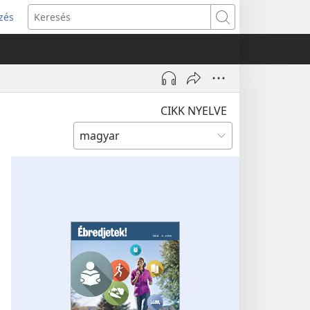
zés
s
Keresés
w)
CIKK NYELVE