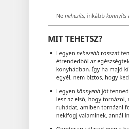
Ne
nehezíts,
inkább
könnyíts
MIT TEHETSZ?
Legyen
nehezebb
rosszat ten
étrendedből az egészségtele
konyhádban. Így ha majd kís
egyél, nem biztos, hogy kedv
Legyen
könnyebb
jót tenned
lesz az első, hogy tornázol,
ruhádat, amiben tornázni f
nekifogj valaminek, annál i
Gondosan válaszd meg a ba