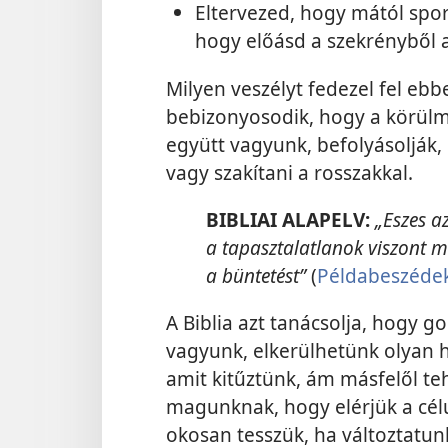
Eltervezed, hogy mától spor
hogy előásd a szekrényből a
Milyen veszélyt fedezel fel eb
bebizonyosodik, hogy a körülm
együtt vagyunk, befolyásolják, 
vagy szakítani a rosszakkal.
BIBLIAI ALAPELV:
„Eszes az
a tapasztalatlanok viszont m
a büntetést”
(
Példabeszédek
A Biblia azt tanácsolja, hogy 
vagyunk, elkerülhetünk olyan 
amit kitűztünk, ám másfelől t
magunknak, hogy elérjük a cél
okosan tesszük, ha változtatu