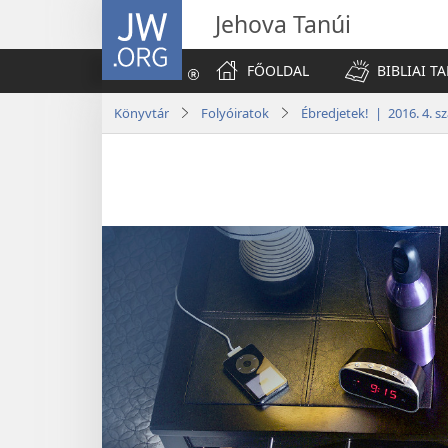
JW.ORG
Jehova Tanúi
FŐOLDAL
BIBLIAI T
Könyvtár
Folyóiratok
Ébredjetek! | 2016. 4. s