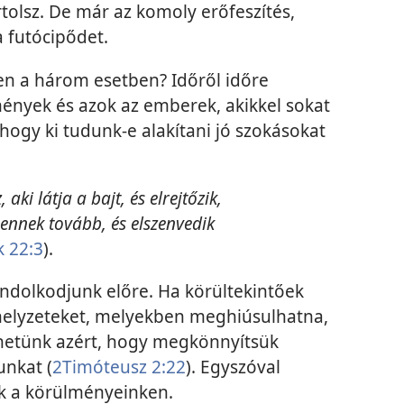
tolsz. De már az komoly erőfeszítés,
 futócipődet.
ben a három esetben? Időről időre
ények és azok az emberek, akikkel sokat
hogy ki tudunk-e alakítani jó szokásokat
, aki látja a bajt, és elrejtőzik,
ennek tovább, és elszenvedik
 22:3
).
gondolkodjunk előre. Ha körültekintőek
helyzeteket, melyekben meghiúsulhatna,
ehetünk azért, hogy megkönnyítsük
unkat (
2Timóteusz 2:22
). Egyszóval
nk a körülményeinken.