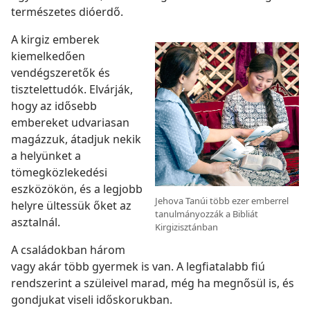
természetes dióerdő.
A kirgiz emberek
kiemelkedően
vendégszeretők és
tisztelettudók. Elvárják,
hogy az idősebb
embereket udvariasan
magázzuk, átadjuk nekik
a helyünket a
tömegközlekedési
eszközökön, és a legjobb
Jehova Tanúi több ezer emberrel
helyre ültessük őket az
tanulmányozzák a Bibliát
asztalnál.
Kirgizisztánban
A családokban három
vagy akár több gyermek is van. A legfiatalabb fiú
rendszerint a szüleivel marad, még ha megnősül is, és
gondjukat viseli időskorukban.