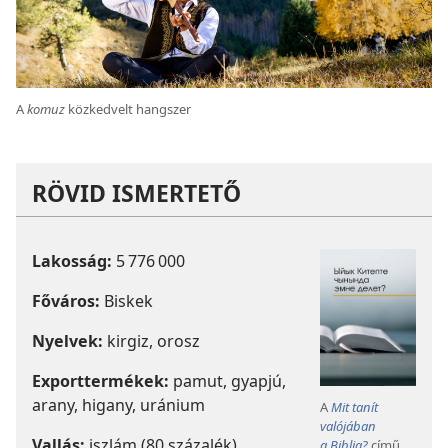
A
komuz
közkedvelt hangszer
RÖVID ISMERTETŐ
Lakosság:
5 776 000
Főváros:
Biskek
Nyelvek:
kirgiz, orosz
Exporttermékek:
pamut, gyapjú,
arany, higany, uránium
A
Mit tanít
valójában
Vallás:
iszlám (80 százalék)
a Biblia?
című