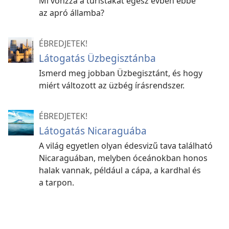
Mi vonzza a turistákat egész évben ebbe
az apró államba?
ÉBREDJETEK!
Látogatás Üzbegisztánba
Ismerd meg jobban Üzbegisztánt, és hogy
miért változott az üzbég írásrendszer.
ÉBREDJETEK!
Látogatás Nicaraguába
A világ egyetlen olyan édesvizű tava található
Nicaraguában, melyben óceánokban honos
halak vannak, például a cápa, a kardhal és
a tarpon.