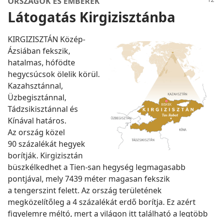
ORSZÁGOK ÉS EMBEREK
Látogatás Kirgizisztánba
KIRGIZISZTÁN Közép-
Ázsiában fekszik,
hatalmas, hófödte
hegycsúcsok ölelik körül.
Kazahsztánnal,
Üzbegisztánnal,
Tádzsikisztánnal és
Kínával határos.
Az ország közel
90 százalékát hegyek
borítják. Kirgizisztán
büszkélkedhet a Tien-san hegység legmagasabb
pontjával, mely 7439 méter magasan fekszik
a tengerszint felett. Az ország területének
megközelítőleg a 4 százalékát erdő borítja. Ez azért
figyelemre méltó, mert a világon itt található a legtöbb