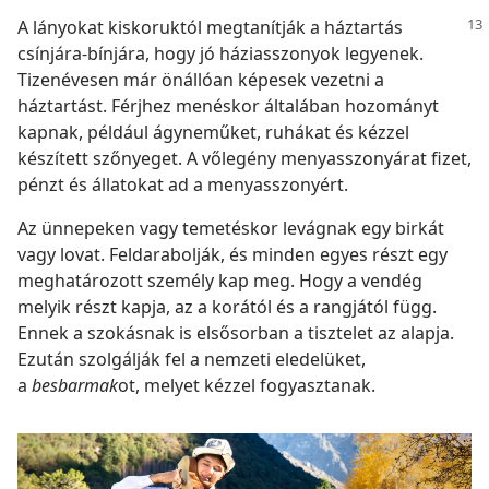
A lányokat kiskoruktól megtanítják a háztartás
csínjára-bínjára, hogy jó háziasszonyok legyenek.
Tizenévesen már önállóan képesek vezetni a
háztartást. Férjhez menéskor általában hozományt
kapnak, például ágyneműket, ruhákat és kézzel
készített szőnyeget. A vőlegény menyasszonyárat fizet,
pénzt és állatokat ad a menyasszonyért.
Az ünnepeken vagy temetéskor levágnak egy birkát
vagy lovat. Feldarabolják, és minden egyes részt egy
meghatározott személy kap meg. Hogy a vendég
melyik részt kapja, az a korától és a rangjától függ.
Ennek a szokásnak is elsősorban a tisztelet az alapja.
Ezután szolgálják fel a nemzeti eledelüket,
a
besbarmak
ot, melyet kézzel fogyasztanak.