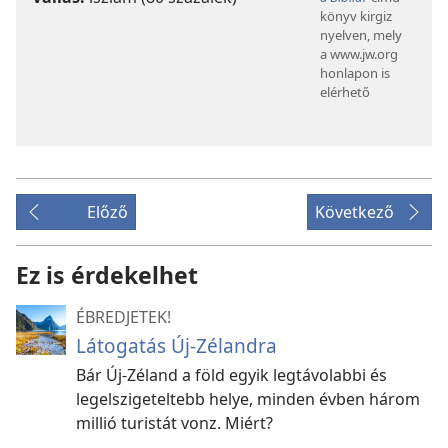
könyv kirgiz
nyelven, mely
a www.jw.org
honlapon is
elérhető
Előző
Következő
Ez is érdekelhet
ÉBREDJETEK!
Látogatás Új-Zélandra
Bár Új-Zéland a föld egyik legtávolabbi és
legelszigeteltebb helye, minden évben három
millió turistát vonz. Miért?