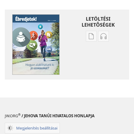
LETÖLTÉSI
LEHETŐSÉGEK
Kiadványok
Hangfelvétel
letöltési
letöltési
lehetőségei
lehetőségei
ÉBREDJETEK!
ÉBREDJETEK!
Hogyan
Hogyan
alakíthatunk
alakíthatunk
ki
ki
jó
jó
szokásokat?
szokásokat?
®
JW.ORG
/ JEHOVA TANÚI HIVATALOS HONLAPJA
Megjelenítés beállításai