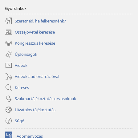
Gyorslinkek
Szeretnéd, ha felkeresnénk?
Összejövetel keresése
(opens
new
Kongresszus keresése
(opens
window)
new
Újdonságok
window)
Videók
Videók audionarrációval
Keresés
Szakmai tájékoztatás orvosoknak
Hivatalos tájékoztatás
Súgó
Adományozás