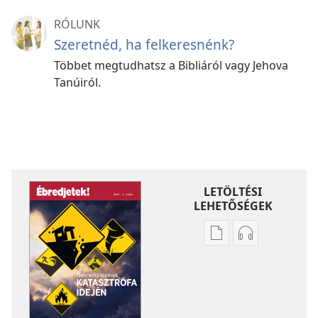
RÓLUNK
Szeretnéd, ha felkeresnénk?
Többet megtudhatsz a Bibliáról vagy Jehova
Tanúiról.
LETÖLTÉSI
LEHETŐSÉGEK
Kiadványok
Hangfelvétel
letöltési
letöltési
lehetőségei
lehetőségei
ÉBREDJETEK!
ÉBREDJETEK!
Életmentő
Életmentő