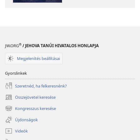
lépések
lépések
katasztrófa
katasztrófa
idején
idején
®
JW.ORG
/ JEHOVA TANÚI HIVATALOS HONLAPJA
Megjelenítés beállításai
Gyorslinkek
Szeretnéd, ha felkeresnénk?
Összejövetel keresése
(opens
new
Kongresszus keresése
(opens
window)
new
Újdonságok
window)
Videók