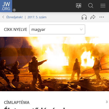
JW.ORG
Bejelentkezés
(opens
Oldal
Keresés
ME
new
nyelvének
a jw.org
ME
Ébredjetek! | 2017. 5. szám
window)
megváltoztatás
honlapon
CIKK NYELVE
CÍMLAPTÉMA