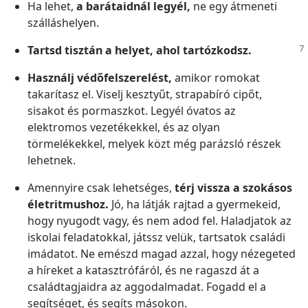
Ha lehet,
a barátaidnál legyél,
ne egy átmeneti
szálláshelyen.
Tartsd tisztán a helyet, ahol tartózkodsz.
Használj védőfelszerelést,
amikor romokat
takarítasz el. Viselj kesztyűt, strapabíró cipőt,
sisakot és pormaszkot. Legyél óvatos az
elektromos vezetékekkel, és az olyan
törmelékekkel, melyek közt még parázsló részek
lehetnek.
Amennyire csak lehetséges,
térj vissza a szokásos
életritmushoz.
Jó, ha látják rajtad a gyermekeid,
hogy nyugodt vagy, és nem adod fel. Haladjatok az
iskolai feladatokkal, játssz velük, tartsatok családi
imádatot. Ne emészd magad azzal, hogy nézegeted
a híreket a katasztrófáról, és ne ragaszd át a
családtagjaidra az aggodalmadat. Fogadd el a
segítséget, és segíts másokon.