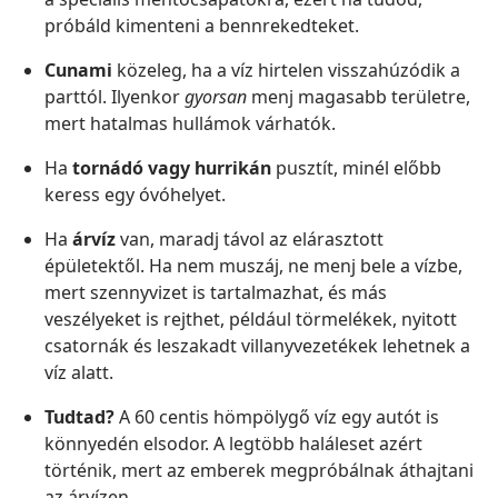
próbáld kimenteni a bennrekedteket.
Cunami
közeleg, ha a víz hirtelen visszahúzódik a
parttól. Ilyenkor
gyorsan
menj magasabb területre,
mert hatalmas hullámok várhatók.
Ha
tornádó vagy hurrikán
pusztít, minél előbb
keress egy óvóhelyet.
Ha
árvíz
van, maradj távol az elárasztott
épületektől. Ha nem muszáj, ne menj bele a vízbe,
mert szennyvizet is tartalmazhat, és más
veszélyeket is rejthet, például törmelékek, nyitott
csatornák és leszakadt villanyvezetékek lehetnek a
víz alatt.
Tudtad?
A 60 centis hömpölygő víz egy autót is
könnyedén elsodor. A legtöbb haláleset azért
történik, mert az emberek megpróbálnak áthajtani
az árvízen.