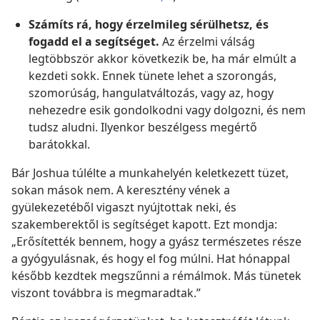
Számíts rá, hogy érzelmileg sérülhetsz, és
fogadd el a segítséget.
Az érzelmi válság
legtöbbször akkor következik be, ha már elmúlt a
kezdeti sokk. Ennek tünete lehet a szorongás,
szomorúság, hangulatváltozás, vagy az, hogy
nehezedre esik gondolkodni vagy dolgozni, és nem
tudsz aludni. Ilyenkor beszélgess megértő
barátokkal.
Bár Joshua túlélte a munkahelyén keletkezett tüzet,
sokan mások nem. A keresztény vének a
gyülekezetéből vigaszt nyújtottak neki, és
szakemberektől is segítséget kapott. Ezt mondja:
„Erősítették bennem, hogy a gyász természetes része
a gyógyulásnak, és hogy el fog múlni. Hat hónappal
később kezdtek megszűnni a rémálmok. Más tünetek
viszont továbbra is megmaradtak.”