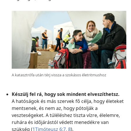
A katasztrófa után térj vissza a szokásos életritmushoz
Készülj fel rá, hogy sok mindent elveszíthetsz.
A hatóságok és más szervek fő célja, hogy életeket
mentsenek, és nem az, hogy pótolják a
veszteségeket. A túléléshez tiszta vízre, élelemre,
ruhára és időjárástól védett menedékre van
szükség (
1Timóteusz 6:7, 8
).