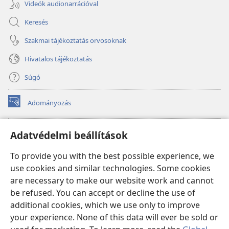
Videók audionarrációval
Keresés
Szakmai tájékoztatás orvosoknak
Hivatalos tájékoztatás
Súgó
Adományozás
(opens
new
window)
Őrtorony ONLINE KÖNYVTÁR
Adatvédelmi beállítások
(opens
new
®
JW Hub
To provide you with the best possible experience, we
window)
(opens
use cookies and similar technologies. Some cookies
new
®
JW Library
window)
are necessary to make our website work and cannot
be refused. You can accept or decline the use of
Watchtower Library
additional cookies, which we use only to improve
your experience. None of this data will ever be sold or