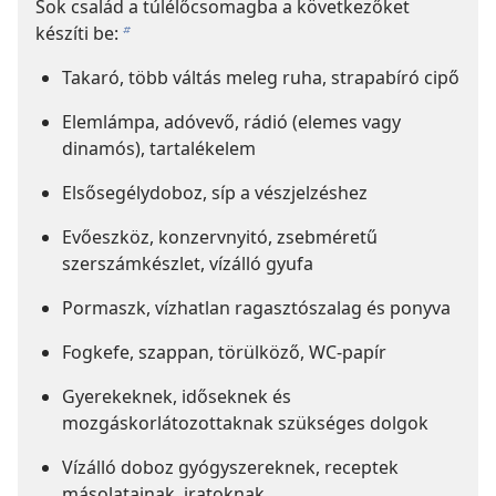
Sok család a túlélőcsomagba a következőket
készíti be:
b
Takaró, több váltás meleg ruha, strapabíró cipő
Elemlámpa, adóvevő, rádió (elemes vagy
dinamós), tartalékelem
Elsősegélydoboz, síp a vészjelzéshez
Evőeszköz, konzervnyitó, zsebméretű
szerszámkészlet, vízálló gyufa
Pormaszk, vízhatlan ragasztószalag és ponyva
Fogkefe, szappan, törülköző, WC-papír
Gyerekeknek, időseknek és
mozgáskorlátozottaknak szükséges dolgok
Vízálló doboz gyógyszereknek, receptek
másolatainak, iratoknak