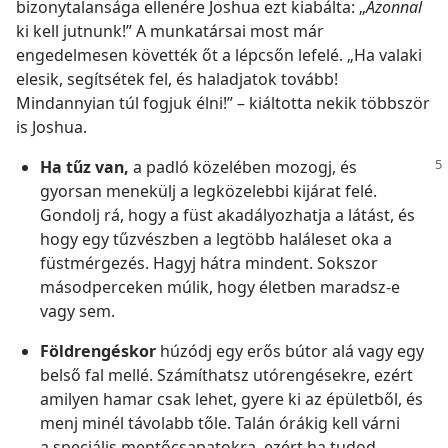
bizonytalansága ellenére Joshua ezt kiabálta: „
Azonnal
ki kell jutnunk!” A munkatársai most már
engedelmesen követték őt a lépcsőn lefelé. „Ha valaki
elesik, segítsétek fel, és haladjatok tovább!
Mindannyian túl fogjuk élni!” – kiáltotta nekik többször
is Joshua.
Ha tűz van,
a padló közelében mozogj, és
gyorsan menekülj a legközelebbi kijárat felé.
Gondolj rá, hogy a füst akadályozhatja a látást, és
hogy egy tűzvészben a legtöbb haláleset oka a
füstmérgezés. Hagyj hátra mindent. Sokszor
másodperceken múlik, hogy életben maradsz-e
vagy sem.
Földrengéskor
húzódj egy erős bútor alá vagy egy
belső fal mellé. Számíthatsz utórengésekre, ezért
amilyen hamar csak lehet, gyere ki az épületből, és
menj minél távolabb tőle. Talán órákig kell várni
a speciális mentőcsapatokra, ezért ha tudod,