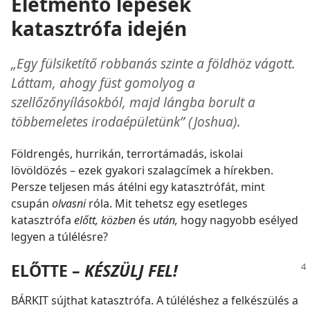
Életmentő lépések
katasztrófa idején
„Egy fülsiketítő robbanás szinte a földhöz vágott.
Láttam, ahogy füst gomolyog a
szellőzőnyílásokból, majd lángba borult a
többemeletes irodaépületünk” (Joshua).
Földrengés, hurrikán, terrortámadás, iskolai
lövöldözés – ezek gyakori szalagcímek a hírekben.
Persze teljesen más átélni egy katasztrófát, mint
csupán
olvasni
róla. Mit tehetsz egy esetleges
katasztrófa
előtt, közben
és
után,
hogy nagyobb esélyed
legyen a túlélésre?
ELŐTTE –
KÉSZÜLJ FEL!
BÁRKIT sújthat katasztrófa. A túléléshez a felkészülés a