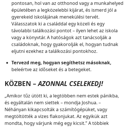
pontosan, hol van az otthonod vagy a munkahelyed
épületében a legközelebbi kijárat, és ismerd jól a
gyerekeid iskolájának menekülési tervét.
Válasszatok ki a családdal egy közeli és egy
távolabbi találkozási pontot – ilyen lehet az iskola
vagy a könyvtár. A hatóságok azt tanácsolják a
családoknak, hogy gyakorolják el, hogyan tudnak
eljutni ezekhez a találkozási pontokhoz.
Tervezd meg, hogyan segíthetsz másoknak,
beleértve az időseket és a betegeket.
KÖZBEN –
AZONNAL CSELEKEDJ!
„Amikor tűz ütött ki, a legtöbben nem estek pánikba,
és egyáltalán nem siettek – mondja Joshua. –
Néhányan kikapcsolták a számítógépüket, vagy
megtöltötték a vizes flakonjukat. Az egyikük azt
mondta, hogy várjunk még egy kicsit.” A többiek