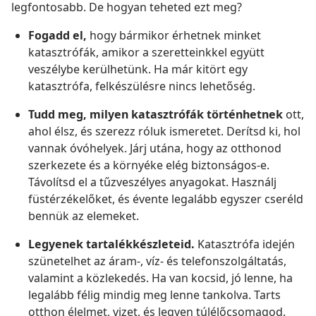
legfontosabb. De hogyan teheted ezt meg?
Fogadd el,
hogy bármikor érhetnek minket
katasztrófák, amikor a szeretteinkkel együtt
veszélybe kerülhetünk. Ha már kitört egy
katasztrófa, felkészülésre nincs lehetőség.
Tudd meg, milyen katasztrófák történhetnek
ott,
ahol élsz, és szerezz róluk ismeretet. Derítsd ki, hol
vannak óvóhelyek. Járj utána, hogy az otthonod
szerkezete és a környéke elég biztonságos-e.
Távolítsd el a tűzveszélyes anyagokat. Használj
füstérzékelőket, és évente legalább egyszer cseréld
bennük az elemeket.
Legyenek tartalékkészleteid.
Katasztrófa idején
szünetelhet az áram-, víz- és telefonszolgáltatás,
valamint a közlekedés. Ha van kocsid, jó lenne, ha
legalább félig mindig meg lenne tankolva. Tarts
otthon élelmet, vizet, és legyen túlélőcsomagod.