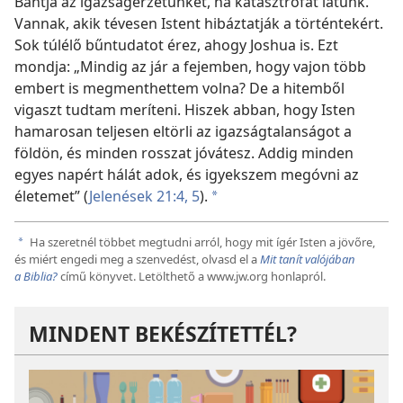
Bántja az igazságérzetünket, ha katasztrófát látunk.
Vannak, akik tévesen Istent hibáztatják a történtekért.
Sok túlélő bűntudatot érez, ahogy Joshua is. Ezt
mondja: „Mindig az jár a fejemben, hogy vajon több
embert is megmenthettem volna? De a hitemből
vigaszt tudtam meríteni. Hiszek abban, hogy Isten
hamarosan teljesen eltörli az igazságtalanságot a
földön, és minden rosszat jóvátesz. Addig minden
egyes napért hálát adok, és igyekszem megóvni az
életemet” (
Jelenések 21:4, 5
).
a
Ha szeretnél többet megtudni arról, hogy mit ígér Isten a jövőre,
a
és miért engedi meg a szenvedést, olvasd el a
Mit tanít valójában
a Biblia?
című könyvet. Letölthető a www.jw.org honlapról.
MINDENT BEKÉSZÍTETTÉL?