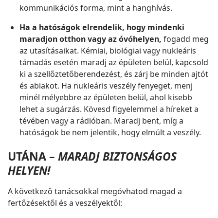
kommunikációs forma, mint a hanghívás.
Ha a hatóságok elrendelik, hogy mindenki
maradjon otthon vagy az óvóhelyen,
fogadd meg
az utasításaikat. Kémiai, biológiai vagy nukleáris
támadás esetén maradj az épületen belül, kapcsold
ki a szellőztetőberendezést, és zárj be minden ajtót
és ablakot. Ha nukleáris veszély fenyeget, menj
minél mélyebbre az épületen belül, ahol kisebb
lehet a sugárzás. Kövesd figyelemmel a híreket a
tévében vagy a rádióban. Maradj bent, míg a
hatóságok be nem jelentik, hogy elmúlt a veszély.
UTÁNA –
MARADJ BIZTONSÁGOS
HELYEN!
A következő tanácsokkal megóvhatod magad a
fertőzésektől és a veszélyektől: