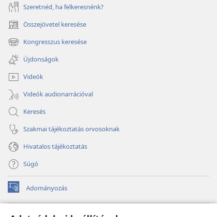
Szeretnéd, ha felkeresnénk?
Összejövetel keresése
(opens
new
Kongresszus keresése
(opens
window)
new
Újdonságok
window)
Videók
Videók audionarrációval
Keresés
Szakmai tájékoztatás orvosoknak
Hivatalos tájékoztatás
Súgó
Adományozás
(opens
new
window)
Őrtorony ONLINE KÖNYVTÁR