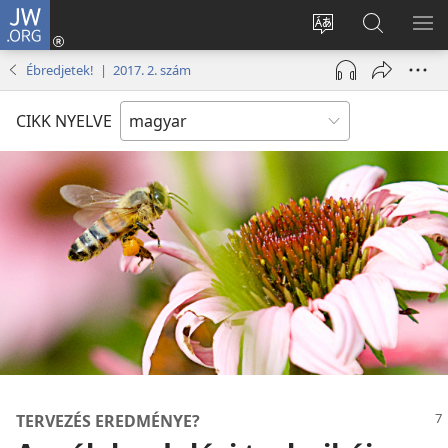
JW.ORG
Bejelentkezés
(opens
Oldal
Keresés
ME
new
nyelvének
a jw.org
ME
Ébredjetek! | 2017. 2. szám
window)
megváltoztatás
honlapon
CIKK NYELVE
TERVEZÉS EREDMÉNYE?