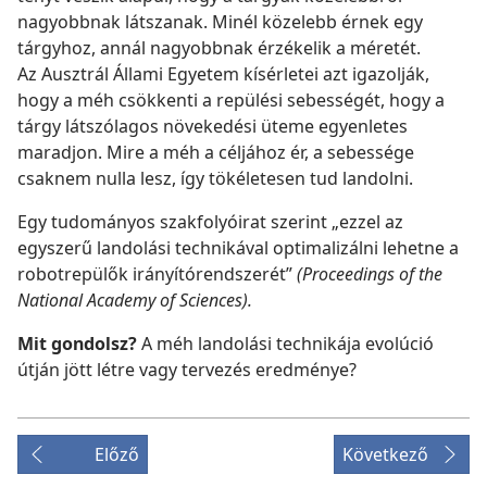
nagyobbnak látszanak. Minél közelebb érnek egy
tárgyhoz, annál nagyobbnak érzékelik a méretét.
Az Ausztrál Állami Egyetem kísérletei azt igazolják,
hogy a méh csökkenti a repülési sebességét, hogy a
tárgy látszólagos növekedési üteme egyenletes
maradjon. Mire a méh a céljához ér, a sebessége
csaknem nulla lesz, így tökéletesen tud landolni.
Egy tudományos szakfolyóirat szerint „ezzel az
egyszerű landolási technikával optimalizálni lehetne a
robotrepülők irányítórendszerét”
(Proceedings of the
National Academy of Sciences).
Mit gondolsz?
A méh landolási technikája evolúció
útján jött létre vagy tervezés eredménye?
Előző
Következő