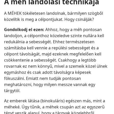
A méh landolási technikája
A MÉHEK tökéletesen landolnak, bármilyen szögből
közelítik is meg a célpontjukat. Hogy csinálják?
Gondolkodj el ezen:
Ahhoz, hogy a méh pontosan
landoljon, a célponthoz közeledve szinte nullára kell
redukálnia a sebességét. Ehhez természetesen
számításba kell vennie a repülési sebességet és a
célpont távolságát, majd ezeknek megfelelően kell
csökkentenie a sebességét. Csakhogy a legtöbb
rovarnak ez nem könnyű, mivel a szemeik közel ülnek
egymáshoz és csak adott távolságra képesek
fókuszálni. Emiatt nem tudják pontosan
meghatározni, hogy milyen messze vannak egy
tárgytól.
Az emberek látása (binokuláris) egészen más, mint a
méheké. Úgy tűnik, a méhek csupán azt az egyszerű
tényt veszik alapul, hogy a tárgyak közelebbről