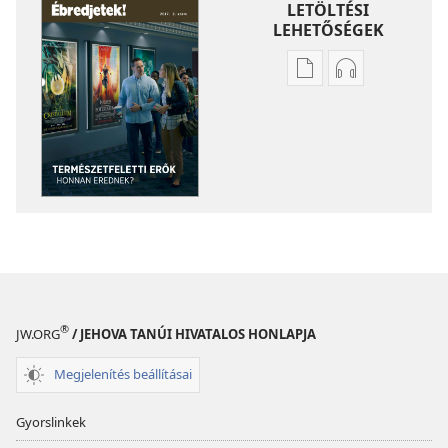
LETÖLTÉSI
LEHETŐSÉGEK
Kiadványok
Hangfelvétel
letöltési
letöltési
lehetőségei
lehetőségei
ÉBREDJETEK!
ÉBREDJETEK!
Természetfeletti
Természetfele
erők
erők
–
–
Honnan
Honnan
erednek?
erednek?
®
JW.ORG
/ JEHOVA TANÚI HIVATALOS HONLAPJA
Megjelenítés beállításai
Gyorslinkek