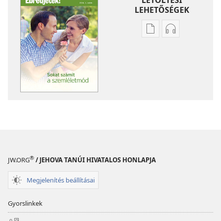
LEHETŐSÉGEK
Kiadványok
Hangfelvétel
letöltési
letöltési
lehetőségei
lehetőségei
ÉBREDJETEK!
ÉBREDJETEK!
Sokat
Sokat
számít
számít
a szemléletmód
a szemlélet
®
JW.ORG
/ JEHOVA TANÚI HIVATALOS HONLAPJA
Megjelenítés beállításai
Gyorslinkek