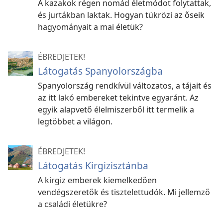
A kazakok régen nomád életmódot folytattak,
és jurtákban laktak. Hogyan tükrözi az őseik
hagyományait a mai életük?
ÉBREDJETEK!
Látogatás Spanyolországba
Spanyolország rendkívül változatos, a tájait és
az itt lakó embereket tekintve egyaránt. Az
egyik alapvető élelmiszerből itt termelik a
legtöbbet a világon.
ÉBREDJETEK!
Látogatás Kirgizisztánba
A kirgiz emberek kiemelkedően
vendégszeretők és tisztelettudók. Mi jellemző
a családi életükre?