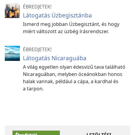
ÉBREDJETEK!
Látogatás Üzbegisztánba
Ismerd meg jobban Üzbegisztánt, és hogy
miért változott az üzbég írásrendszer.
ÉBREDJETEK!
Látogatás Nicaraguába
A világ egyetlen olyan édesvizű tava található
Nicaraguában, melyben óceánokban honos
halak vannak, például a cápa, a kardhal és
a tarpon.
LETÖLTÉSI