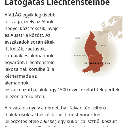
Látogatás Liechtensteinbe
A VILÁG egyik legkisebb
országa, mely az Alpok
hegyei közt fekszik, Svájc
és Ausztria között. Az
évszázadok során éltek
itt kelták, raetusok,
rómaiak és alemannok
egyaránt. Liechtenstein
lakosainak körülbelül a
kétharmada az
alemannok
leszármazottja, akik úgy 1500 évvel ezelőtt telepedtek
le ezen a területen.
A hivatalos nyelv a német, bár falvanként eltérő
dialektusokkal beszélik. Liechtensteinnek két
jellegzetes étele a
Riebel,
egy kukoricalisztből készült