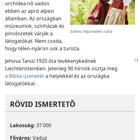
orchidea nő vadon
ebben az apró alpesi
államban. Az országban
múzeumok, színházak és
Színes népviseleti ruha
pincészetek várják a
látogatókat. Nem csoda,
hogy télen-nyáron sok a turista.
Jehova Tanúi 1920 óta tevékenykednek
Liechtensteinben. Jelenleg 90 hírnök osztja meg
a Biblia üzenetét
a helyiekkel és az országba
látogatókkal.
RÖVID ISMERTETŐ
Lakosság:
37 000
Főváros:
Vaduz