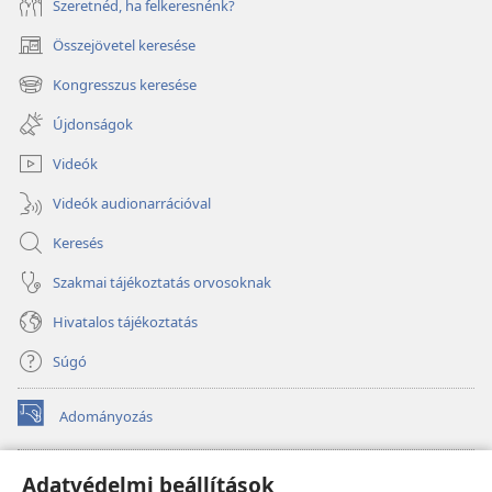
Szeretnéd, ha felkeresnénk?
Összejövetel keresése
(opens
new
Kongresszus keresése
(opens
window)
new
Újdonságok
window)
Videók
Videók audionarrációval
Keresés
Szakmai tájékoztatás orvosoknak
Hivatalos tájékoztatás
Súgó
Adományozás
(opens
new
window)
Őrtorony ONLINE KÖNYVTÁR
Adatvédelmi beállítások
(opens