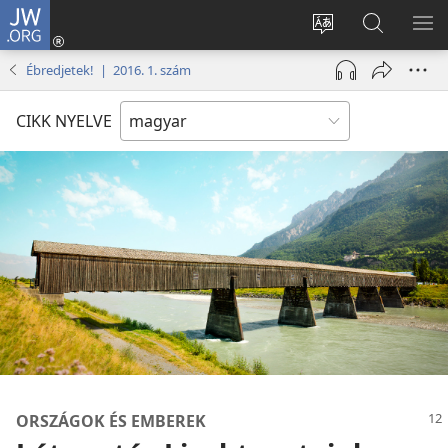
JW.ORG
Bejelentkezés
(opens
Oldal
Keresés
ME
new
nyelvének
a jw.org
ME
Ébredjetek! | 2016. 1. szám
window)
megváltoztatás
honlapon
CIKK NYELVE
ORSZÁGOK ÉS EMBEREK