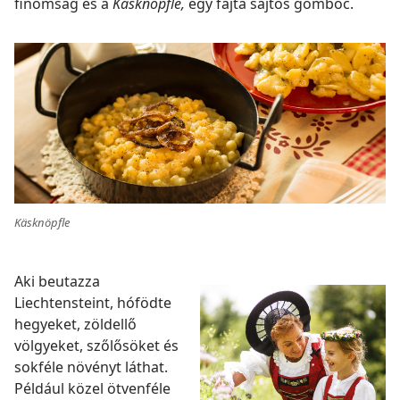
finomság és a
Käsknöpfle,
egy fajta sajtos gombóc.
Käsknöpfle
Aki beutazza
Liechtensteint, hófödte
hegyeket, zöldellő
völgyeket, szőlősöket és
sokféle növényt láthat.
Például közel ötvenféle