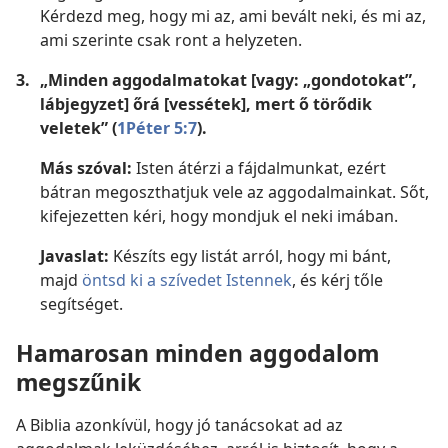
Kérdezd meg, hogy mi az, ami bevált neki, és mi az,
ami szerinte csak ront a helyzeten.
3.
„Minden aggodalmatokat [vagy: „gondotokat”,
lábjegyzet] őrá [vessétek], mert ő törődik
veletek” (
1Péter 5:7
).
Más szóval:
Isten átérzi a fájdalmunkat, ezért
bátran megoszthatjuk vele az aggodalmainkat. Sőt,
kifejezetten kéri, hogy mondjuk el neki imában.
Javaslat:
Készíts egy listát arról, hogy mi bánt,
majd
öntsd ki a szívedet Istennek
, és kérj tőle
segítséget.
Hamarosan minden aggodalom
megszűnik
A Biblia azonkívül, hogy jó tanácsokat ad az