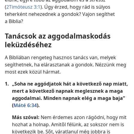
(
2Timóteusz 3:1
). Úgy érzed, hogy rád is súlyos
teherként nehezednek a gondok? Vajon segíthet
a Biblia?
Tanácsok az aggodalmaskodás
leküzdéséhez
A Bibliában rengeteg hasznos tanács van, melyek
segíthetnek, ha elárasztanak a gondok. Nézzünk meg
most ezek közül hármat.
1.
„Soha ne aggódjatok hát a következő nap miatt,
mert a következő napnak meglesznek a maga
aggodalmai. Minden napnak elég a maga baja”
(
Máté 6:34
).
Más szóval:
Nem érdemes azon rágódni, hogy mit
hozhat a holnap. Amitől félünk, az sokszor nem is
következik be. Sőt, váratlanul még jobbra is