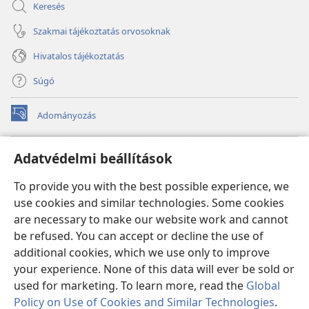
Keresés
Szakmai tájékoztatás orvosoknak
Hivatalos tájékoztatás
Súgó
Adományozás
(opens
new
window)
Őrtorony ONLINE KÖNYVTÁR
Adatvédelmi beállítások
(opens
new
®
JW Hub
To provide you with the best possible experience, we
window)
(opens
use cookies and similar technologies. Some cookies
new
®
JW Library
window)
are necessary to make our website work and cannot
be refused. You can accept or decline the use of
Watchtower Library
additional cookies, which we use only to improve
your experience. None of this data will ever be sold or
used for marketing. To learn more, read the
Global
Policy on Use of Cookies and Similar Technologies
.