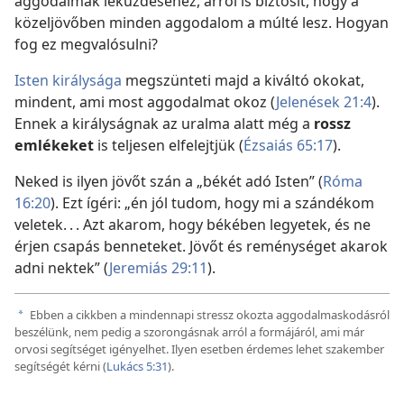
aggodalmak leküzdéséhez, arról is biztosít, hogy a
közeljövőben minden aggodalom a múlté lesz. Hogyan
fog ez megvalósulni?
Isten királysága
megszünteti majd a kiváltó okokat,
mindent, ami most aggodalmat okoz (
Jelenések 21:4
).
Ennek a királyságnak az uralma alatt még a
rossz
emlékeket
is teljesen elfelejtjük (
Ézsaiás 65:17
).
Neked is ilyen jövőt szán a „békét adó Isten” (
Róma
16:20
). Ezt ígéri: „én jól tudom, hogy mi a szándékom
veletek. . . Azt akarom, hogy békében legyetek, és ne
érjen csapás benneteket. Jövőt és reménységet akarok
adni nektek” (
Jeremiás 29:11
).
Ebben a cikkben a mindennapi stressz okozta aggodalmaskodásról
a
beszélünk, nem pedig a szorongásnak arról a formájáról, ami már
orvosi segítséget igényelhet. Ilyen esetben érdemes lehet szakember
segítségét kérni (
Lukács 5:31
).