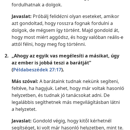
fordulhatnak a dolgok.
Javaslat:
Próbálj felidézni olyan eseteket, amikor
azt gondoltad, hogy rosszra fognak fordulni a
dolgok, de mégsem így történt. Majd gondold át,
hogy most miért aggódsz, és hogy valóban reális-e
attól félni, hogy meg fog történni.
2.
„Ahogy az egyik vas megélesíti a másikat, úgy
az ember is jobbá teszi a barátját”
(
Példabeszédek 27:17
).
Más szóval:
A barátaink tudnak nekünk segíteni,
feltéve, ha hagyjuk. Lehet, hogy már voltak hasonló
helyzetben, és tudnak jó tanácsokat adni. De
legalábbis segíthetnek más megvilágításban látni
a helyzetet.
Javaslat:
Gondold végig, hogy kitől kérhetnél
segítséget, ki volt már hasonló helyzetben, mint te.