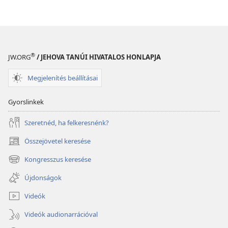
®
JW.ORG
/ JEHOVA TANÚI HIVATALOS HONLAPJA
Megjelenítés beállításai
Gyorslinkek
Szeretnéd, ha felkeresnénk?
Összejövetel keresése
(opens
new
Kongresszus keresése
(opens
window)
new
Újdonságok
window)
Videók
Videók audionarrációval