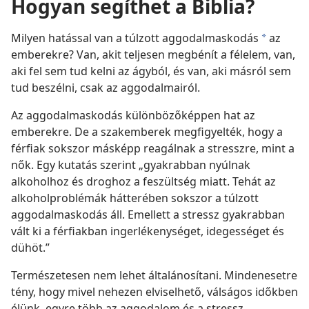
Hogyan segíthet a Biblia?
Milyen hatással van a túlzott aggodalmaskodás
az
a
emberekre? Van, akit teljesen megbénít a félelem, van,
aki fel sem tud kelni az ágyból, és van, aki másról sem
tud beszélni, csak az aggodalmairól.
Az aggodalmaskodás különbözőképpen hat az
emberekre. De a szakemberek megfigyelték, hogy a
férfiak sokszor másképp reagálnak a stresszre, mint a
nők. Egy kutatás szerint „gyakrabban nyúlnak
alkoholhoz és droghoz a feszültség miatt. Tehát az
alkoholproblémák hátterében sokszor a túlzott
aggodalmaskodás áll. Emellett a stressz gyakrabban
vált ki a férfiakban ingerlékenységet, idegességet és
dühöt.”
Természetesen nem lehet általánosítani. Mindenesetre
tény, hogy mivel nehezen elviselhető, válságos időkben
élünk, egyre több az aggodalom és a stressz