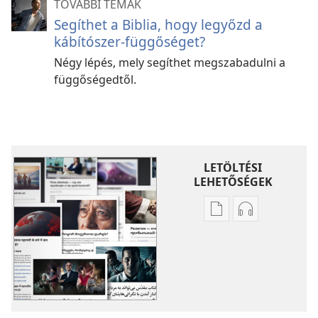
TOVÁBBI TÉMÁK
Segíthet a Biblia, hogy legyőzd a
kábítószer-függőséget?
Négy lépés, mely segíthet megszabadulni a
függőségedtől.
LETÖLTÉSI
LEHETŐSÉGEK
Kiadványok
Hangfelvétel
letöltési
letöltési
lehetőségei
lehetőségei
További
További
témák
témák