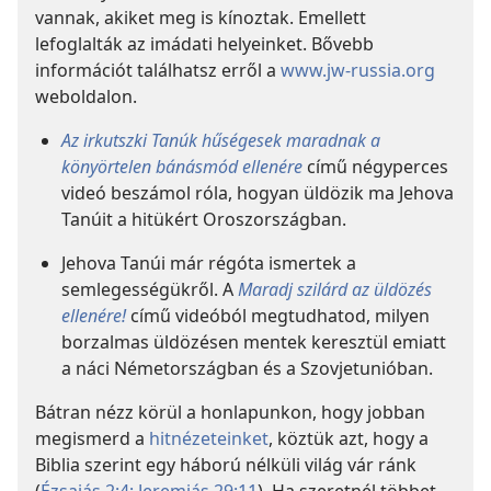
vannak, akiket meg is kínoztak. Emellett
lefoglalták az imádati helyeinket. Bővebb
információt találhatsz erről a
www.jw-russia.org
weboldalon.
Az irkutszki Tanúk hűségesek maradnak a
könyörtelen bánásmód ellenére
című négyperces
videó beszámol róla, hogyan üldözik ma Jehova
Tanúit a hitükért Oroszországban.
Jehova Tanúi már régóta ismertek a
semlegességükről. A
Maradj szilárd az üldözés
ellenére!
című videóból megtudhatod, milyen
borzalmas üldözésen mentek keresztül emiatt
a náci Németországban és a Szovjetunióban.
Bátran nézz körül a honlapunkon, hogy jobban
megismerd a
hitnézeteinket
, köztük azt, hogy a
Biblia szerint egy háború nélküli világ vár ránk
(
Ézsaiás 2:4;
Jeremiás 29:11
). Ha szeretnél többet