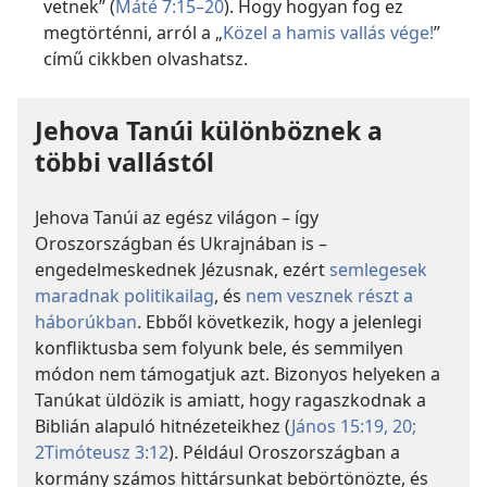
vetnek” (
Máté 7:15–20
). Hogy hogyan fog ez
megtörténni, arról a „
Közel a hamis vallás vége!
”
című cikkben olvashatsz.
Jehova Tanúi különböznek a
többi vallástól
Jehova Tanúi az egész világon – így
Oroszországban és Ukrajnában is –
engedelmeskednek Jézusnak, ezért
semlegesek
maradnak politikailag
, és
nem vesznek részt a
háborúkban
. Ebből következik, hogy a jelenlegi
konfliktusba sem folyunk bele, és semmilyen
módon nem támogatjuk azt. Bizonyos helyeken a
Tanúkat üldözik is amiatt, hogy ragaszkodnak a
Biblián alapuló hitnézeteikhez (
János 15:19, 20;
2Timóteusz 3:12
). Például Oroszországban a
kormány számos hittársunkat bebörtönözte, és