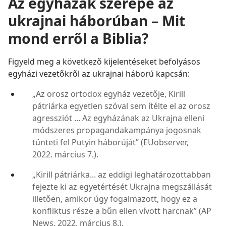
Az egyházak szerepe az
ukrajnai háborúban – Mit
mond erről a Biblia?
Figyeld meg a következő kijelentéseket befolyásos
egyházi vezetőkről az ukrajnai háború kapcsán:
„Az orosz ortodox egyház vezetője, Kirill
pátriárka egyetlen szóval sem ítélte el az orosz
agressziót ... Az egyházának az Ukrajna elleni
módszeres propagandakampánya jogosnak
tünteti fel Putyin háborúját” (EUobserver,
2022. március 7.).
„Kirill pátriárka... az eddigi leghatározottabban
fejezte ki az egyetértését Ukrajna megszállását
illetően, amikor úgy fogalmazott, hogy ez a
konfliktus része a bűn ellen vívott harcnak” (AP
News, 2022. március 8.).