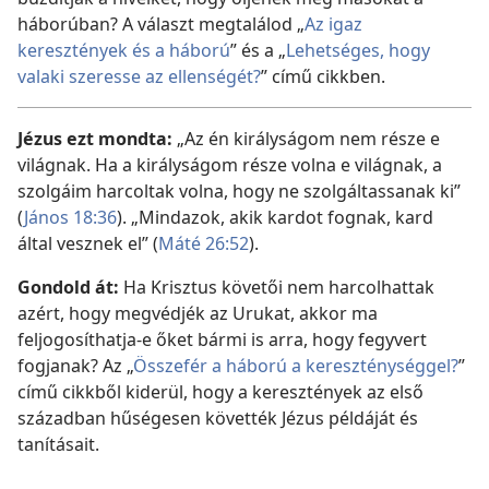
háborúban? A választ megtalálod „
Az igaz
keresztények és a háború
” és a „
Lehetséges, hogy
valaki szeresse az ellenségét?
” című cikkben.
Jézus ezt mondta:
„Az én királyságom nem része e
világnak. Ha a királyságom része volna e világnak, a
szolgáim harcoltak volna, hogy ne szolgáltassanak ki”
(
János 18:36
). „Mindazok, akik kardot fognak, kard
által vesznek el” (
Máté 26:52
).
Gondold át:
Ha Krisztus követői nem harcolhattak
azért, hogy megvédjék az Urukat, akkor ma
feljogosíthatja-e őket bármi is arra, hogy fegyvert
fogjanak? Az „
Összefér a háború a kereszténységgel?
”
című cikkből kiderül, hogy a keresztények az első
században hűségesen követték Jézus példáját és
tanításait.