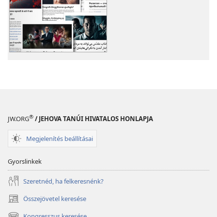
letöltési
letöltési
lehetőségei
lehetőségei
További
További
témák
témák
®
JW.ORG
/ JEHOVA TANÚI HIVATALOS HONLAPJA
Megjelenítés beállításai
Gyorslinkek
Szeretnéd, ha felkeresnénk?
Összejövetel keresése
(opens
new
Kongresszus keresése