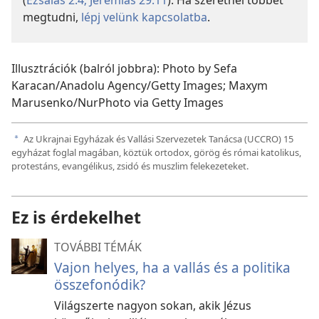
megtudni,
lépj velünk kapcsolatba
.
Illusztrációk (balról jobbra): Photo by Sefa
Karacan/Anadolu Agency/Getty Images; Maxym
Marusenko/NurPhoto via Getty Images
Az Ukrajnai Egyházak és Vallási Szervezetek Tanácsa (UCCRO) 15
a
egyházat foglal magában, köztük ortodox, görög és római katolikus,
protestáns, evangélikus, zsidó és muszlim felekezeteket.
Ez is érdekelhet
TOVÁBBI TÉMÁK
Vajon helyes, ha a vallás és a politika
összefonódik?
Világszerte nagyon sokan, akik Jézus