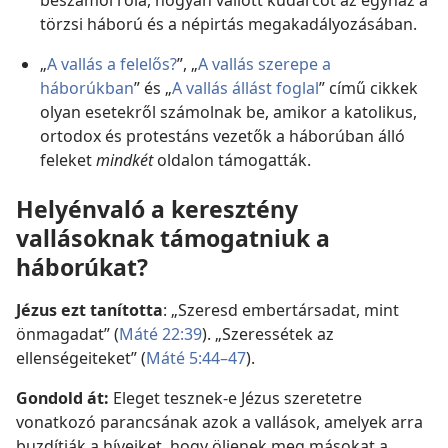
beszámol róla, hogyan vallott kudarcot az egyház a
törzsi háború és a népirtás megakadályozásában.
„
A vallás a felelős?
”, „
A vallás szerepe a
háborúkban
” és „
A vallás állást foglal
” című cikkek
olyan esetekről számolnak be, amikor a katolikus,
ortodox és protestáns vezetők a háborúban álló
feleket
mindkét
oldalon támogatták.
Helyénvaló a keresztény
vallásoknak támogatniuk a
háborúkat?
Jézus ezt tanította
: „Szeresd embertársadat, mint
önmagadat” (
Máté 22:39
). „Szeressétek az
ellenségeiteket” (
Máté 5:44–47
).
Gondold át:
Eleget tesznek-e Jézus szeretetre
vonatkozó parancsának azok a vallások, amelyek arra
buzdítják a híveiket, hogy öljenek meg másokat a