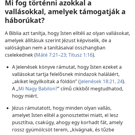
Mi fog történni azokkal a
vallásokkal, amelyek támogatják a
háborúkat?
A Biblia azt tanítja, hogy Isten elítéli az olyan vallásokat,
amelyek állításuk szerint Jézust képviselik, de a
valóságban nem a tanításaival összhangban
cselekednek (
Máté 7:21–23;
Titusz 1:16
).
A Jelenések könyve rámutat, hogy Isten ezeket a
vallásokat tartja felelősnek mindazok haláláért,
„akiket legyilkoltak a földön” (
Jelenések 18:21,
24
).
A „
Mi Nagy Babilon?
” című cikkből megtudhatod,
hogy miért.
Jézus rámutatott, hogy minden olyan vallás,
amelyet Isten elítél a gonosztettei miatt, el lesz
pusztítva, csakúgy, ahogy egy korhadt fát, amely
rossz gyümölcsöt terem, „kivágnak, és tűzbe