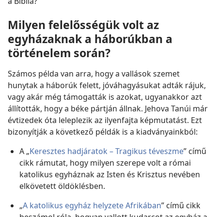
a Biblia?
Milyen felelősségük volt az
egyházaknak a háborúkban a
történelem során?
Számos példa van arra, hogy a vallások szemet
hunytak a háborúk felett, jóváhagyásukat adták rájuk,
vagy akár még támogatták is azokat, ugyanakkor azt
állították, hogy a béke pártján állnak. Jehova Tanúi már
évtizedek óta leleplezik az ilyenfajta képmutatást. Ezt
bizonyítják a következő példák is a kiadványainkból:
A „
Keresztes hadjáratok – Tragikus téveszme
” című
cikk rámutat, hogy milyen szerepe volt a római
katolikus egyháznak az Isten és Krisztus nevében
elkövetett öldöklésben.
„
A katolikus egyház helyzete Afrikában
” című cikk