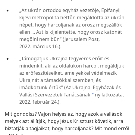
„Az ukrán ortodox egyház vezetője, Epifanyij
kijevi metropolita hétfőn megáldotta az ukrán
népet, hogy harcoljanak az orosz megszállók
ellen ... Azt is kijelentette, hogy orosz katonát
megölni nem bűn” (Jerusalem Post,
2022. március 16.).
„Támogatjuk Ukrajna fegyveres erőit és
mindenkit, aki az oldalukon harcol, megáldjuk
az erőfeszítéseiket, amelyekkel védelmezik
Ukrajnát a támadókkal szemben, és
imádkozunk értük” (Az Ukrajnai Egyházak és
Vallási Szervezetek Tanácsának
nyilatkozata,
a
2022. február 24.).
Mit gondolsz? Vajon helyes az, hogy azok a vallások,
melyek azt állítják, hogy Jézus Krisztust követik, arra
biztatják a tagjaikat, hogy harcoljanak? Mit mond erről