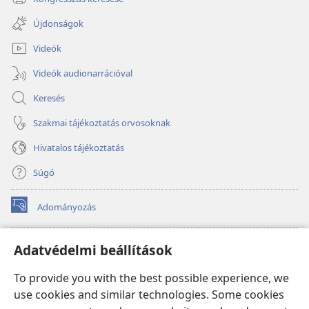
(opens
window)
new
Újdonságok
window)
Videók
Videók audionarrációval
Keresés
Szakmai tájékoztatás orvosoknak
Hivatalos tájékoztatás
Súgó
Adományozás
(opens
new
window)
Őrtorony ONLINE KÖNYVTÁR
Adatvédelmi beállítások
(opens
new
®
JW Hub
To provide you with the best possible experience, we
window)
(opens
use cookies and similar technologies. Some cookies
new
®
JW Library
window)