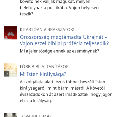
követőinek vallják magukat, mélyen
belefolynak a politikába. Vajon helyesen
teszik?
KITARTÓAN VIRRASSZATOK!
Oroszország megtámadta Ukrajnát –
Vajon ezzel bibliai prófécia teljesedik?
Mi a jelentősége ennek az eseménynek?
FŐBB BIBLIAI TANÍTÁSOK
Mi Isten királysága?
A szolgálata alatt Jézus többet beszélt Isten
királyságáról, mint bármi másról. A követői
évszázadokon át azért imádkoztak, hogy jöjjön
el ez a királyság.
TOVÁBBI TÉMÁK