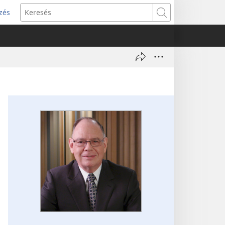
zés
s
Keresés
w)