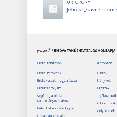
ŐRTORONY
Jehova „szíve szerint v
®
JW.ORG
/ JEHOVA TANÚI HIVATALOS HONLAPJA
Bibliai tanítások
Könyvtár
Bibliai kérdések
Bibliák
Bibliaversek magyarázata
Könyvek
Bibliatanfolyam
Füzetek
Segítség a Biblia
Tájékoztató
tanulmányozásához
Cikksorozat
Belső béke és boldogság
Folyóiratok
Házasság és család