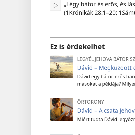
„Légy bátor és erős, és l
Lejátszás
(1Krónikák 28:1–20; 1Sámu
Ez is érdekelhet
LEGYÉL JEHOVA BÁTOR S
Dávid – Megküzdött e
Dávid egy bátor, erős har
másokat a példája? Milye
ŐRTORONY
Dávid – A csata Jehov
Miért tudta Dávid legyőzn