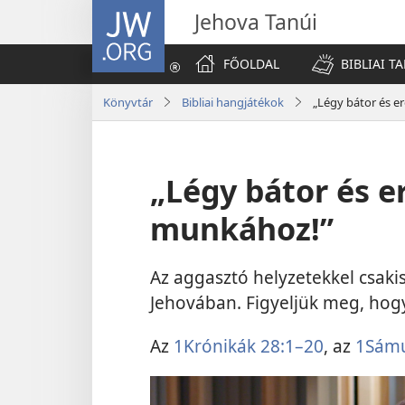
JW.ORG
Jehova Tanúi
FŐOLDAL
BIBLIAI T
Könyvtár
Bibliai hangjátékok
„Légy bátor és e
„Légy bátor és er
munkához!”
Az aggasztó helyzetekkel csak
Jehovában. Figyeljük meg, hogy
Az
1Krónikák 28:1–20
, az
1Sámu