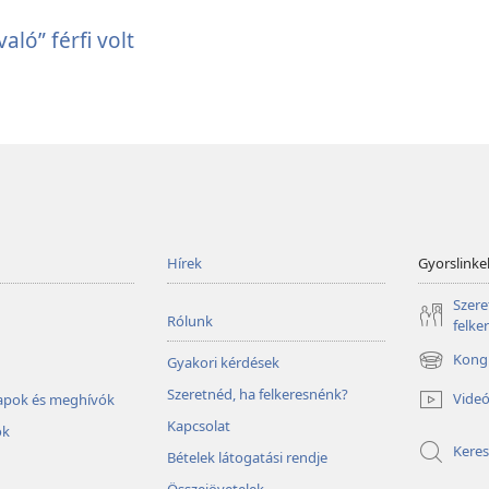
aló” férfi volt
Hírek
Gyorslinke
Szere
Rólunk
felke
Kongr
Gyakori kérdések
(opens
new
Szeretnéd, ha felkeresnénk?
Vide
lapok és meghívók
window)
Kapcsolat
ok
Keres
Bételek látogatási rendje
Összejövetelek