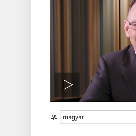
Videóleját
Nyelv