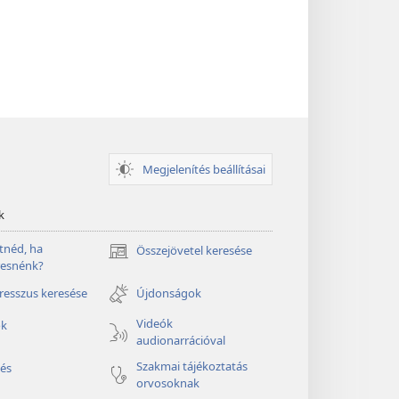
Megjelenítés beállításai
k
tnéd, ha
Összejövetel keresése
(opens
resnénk?
new
window)
esszus keresése
Újdonságok
Videók
ók
audionarrációval
Szakmai tájékoztatás
és
orvosoknak