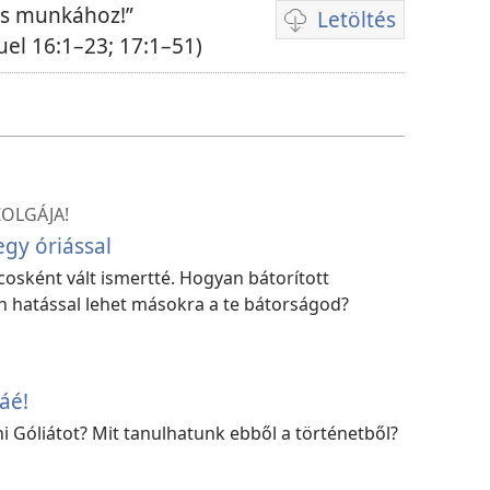
áss munkához!”
Letöltés
Videóletöltési
el 16:1–23; 17:1–51)
lehetőségek
ZOLGÁJA!
gy óriással
cosként vált ismertté. Hogyan bátorított
n hatással lehet másokra a te bátorságod?
áé!
i Góliátot? Mit tanulhatunk ebből a történetből?