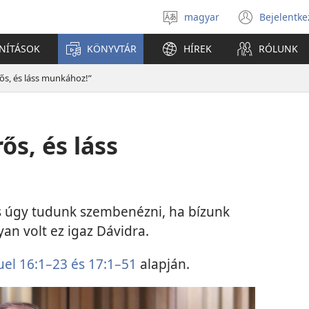
magyar
Bejelentke
Válassz
(open
nyelvet
new
ANÍTÁSOK
KÖNYVTÁR
HÍREK
RÓLUNK
windo
rős, és láss munkához!”
ős, és láss
is úgy tudunk szembenézni, ha bízunk
an volt ez igaz Dávidra.
el 16:1–23 és
17:1–51
alapján.