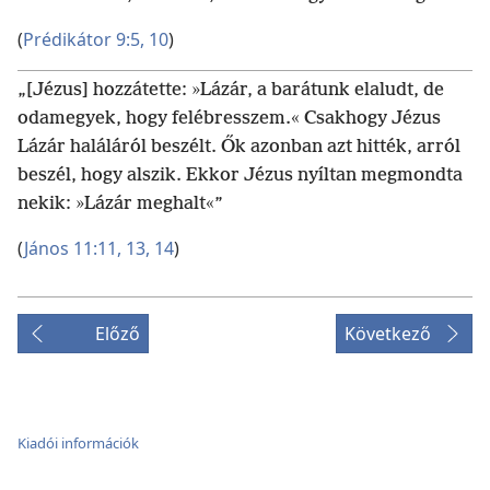
(
Prédikátor 9:5,
10
)
„[Jézus] hozzátette: »Lázár, a barátunk elaludt, de
odamegyek, hogy felébresszem.« Csakhogy Jézus
Lázár haláláról beszélt. Ők azonban azt hitték, arról
beszél, hogy alszik. Ekkor Jézus nyíltan megmondta
nekik: »Lázár meghalt«”
(
János 11:11,
13, 14
)
Előző
Következő
Kiadói információk