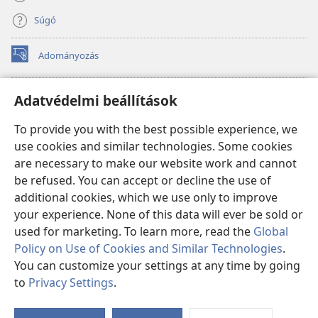
Súgó
Adományozás
(opens
new
window)
Őrtorony ONLINE KÖNYVTÁR
Adatvédelmi beállítások
(opens
new
®
JW Hub
To provide you with the best possible experience, we
window)
(opens
use cookies and similar technologies. Some cookies
new
®
JW Library
window)
are necessary to make our website work and cannot
be refused. You can accept or decline the use of
Watchtower Library
additional cookies, which we use only to improve
your experience. None of this data will ever be sold or
used for marketing. To learn more, read the
Global
Policy on Use of Cookies and Similar Technologies
.
You can customize your settings at any time by going
Copyright
© 2026 Watch Tower Bible and Tract Society of Pennsylvania.
FELHASZNÁLÁSI FELTÉTELEK
|
ADATVÉDELMI SZABÁLYZAT
|
to
Privacy Settings
.
S
ADATVÉDELMI BEÁLLÍTÁSOK
Ta