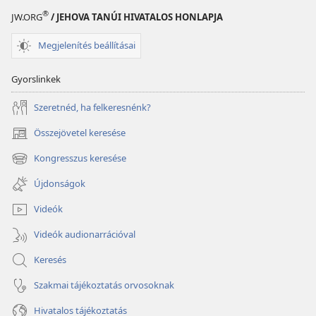
®
JW.ORG
/ JEHOVA TANÚI HIVATALOS HONLAPJA
Megjelenítés beállításai
Gyorslinkek
Szeretnéd, ha felkeresnénk?
Összejövetel keresése
(opens
new
Kongresszus keresése
(opens
window)
new
Újdonságok
window)
Videók
Videók audionarrációval
Keresés
Szakmai tájékoztatás orvosoknak
Hivatalos tájékoztatás