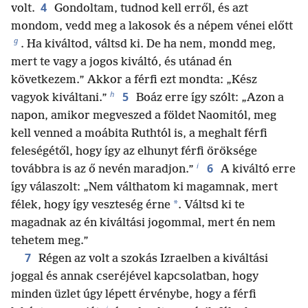
4
volt.
Gondoltam, tudnod kell erről, és azt
mondom, vedd meg a lakosok és a népem vénei előtt
g
. Ha kiváltod, váltsd ki. De ha nem, mondd meg,
mert te vagy a jogos kiváltó, és utánad én
következem.” Akkor a férfi ezt mondta: „Kész
h
5
vagyok kiváltani.”
Boáz erre így szólt: „Azon a
napon, amikor megveszed a földet Naomitól, meg
kell venned a moábita Ruthtól is, a meghalt férfi
feleségétől, hogy így az elhunyt férfi öröksége
i
6
továbbra is az ő nevén maradjon.”
A kiváltó erre
így válaszolt: „Nem válthatom ki magamnak, mert
*
félek, hogy így veszteség érne
. Váltsd ki te
magadnak az én kiváltási jogommal, mert én nem
tehetem meg.”
7
Régen az volt a szokás Izraelben a kiváltási
joggal és annak cseréjével kapcsolatban, hogy
minden üzlet úgy lépett érvénybe, hogy a férfi