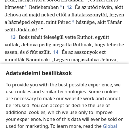
pedig menjen jól a sorod Efratában
, és szerezz jó
p
12
*
hírnevet
Betlehemben
!
És az utód révén, akit
Jehova ad majd neked ettől a fiatalasszonytól, legyen
q
a háznéped olyan, mint Pérec
háznépe, akit Támár
r
szült Júdának!
”
13
Boáz tehát feleségül vette Ruthot, együtt
voltak, Jehova pedig megadta Ruthnak, hogy teherbe
14
essen, és ő fiút szült.
És az asszonyok ezt
mondták Naominak: „Legyen magasztalva Jehova,
aki nem hagyott ma téged kiváltó nélkül! Hirdessék
Adatvédelmi beállítások
15
*
nevét Izraelben!
Ő
felüdíti lelkedet, és
gondoskodik majd rólad öregkorodban, mert a
To provide you with the best possible experience, we
s
menyed szülte, aki szeret téged,
és aki hét fiúnál is
use cookies and similar technologies. Some cookies
16
jobb neked.”
Naomi fogta a gyermeket, ölébe
are necessary to make our website work and cannot
17
vette, és a dajkája lett.
A szomszédasszonyok ezt
be refused. You can accept or decline the use of
additional cookies, which we use only to improve
mondták: „Fia született Naominak”, és elnevezték a
your experience. None of this data will ever be sold or
t
u
gyermeket Obednek
. Ő lett az apja Isainak
, Dávid
used for marketing. To learn more, read the
Global
apjának.