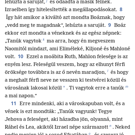
j
lehúzta a saruját,
és odaadta a másik félnek.
8
Izraelben így hitelesítették a megállapodásokat.
Így hát amikor a kiváltó azt mondta Boáznak, hogy
9
„vedd meg te magadnak”, lehúzta a saruját.
Boáz
ekkor ezt mondta a véneknek és az egész népnek:
k
„Tanúk vagytok
ma arra, hogy én megveszem
Naomitól mindazt, ami Eliméleké, Kiljoné és Mahloné
10
volt.
Ezzel a moábita Ruth, Mahlon felesége is az
enyém lesz. Feleségül veszem, hogy az elhunyt férfi
l
öröksége továbbra is az ő nevén maradjon,
és hogy
a meghalt férfi neve ne vesszen ki testvérei közül és
m
*
városának lakosai közül
. Ti vagytok erre a tanúk
a mai napon.”
11
Erre mindenki, aki a városkapuban volt, és a
vének is ezt mondták: „Tanúk vagyunk! Tegye
Jehova a feleséget, aki házadba jön, olyanná, mint
n
Ráhel és Lea, akiktől Izrael népe származott
. Neked
o