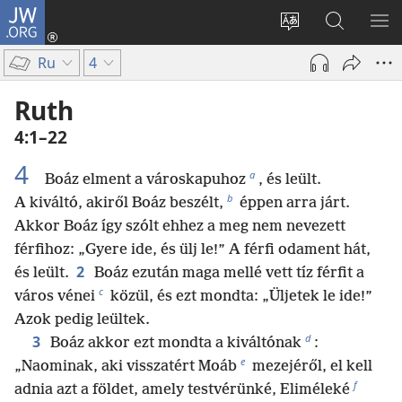
JW.ORG
Bejelentkezés
(opens
Oldal
Keresés
ME
new
nyelvének
a jw.org
ME
Ru
4
window)
megváltoztatás
honlapon
Ruth
4:1–22
4
a
Boáz elment a városkapuhoz
, és leült.
b
A kiváltó, akiről Boáz beszélt,
éppen arra járt.
Akkor Boáz így szólt ehhez a meg nem nevezett
férfihoz: „Gyere ide, és ülj le!” A férfi odament hát,
2
és leült.
Boáz ezután maga mellé vett tíz férfit a
c
város vénei
közül, és ezt mondta: „Üljetek le ide!”
Azok pedig leültek.
d
3
Boáz akkor ezt mondta a kiváltónak
:
e
„Naominak, aki visszatért Moáb
mezejéről, el kell
f
adnia azt a földet, amely testvérünké, Eliméleké