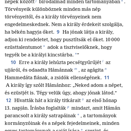
j
k
népek között
birodalmad minden tartományában
.
Törvényeik különböznek minden más nép
törvényeitől, és a király törvényeinek nem
engedelmeskednek. Nem a király érdekeit szolgálja,
9
ha békén hagyja őket.
Ha jónak látja a király,
adjon ki rendeletet, hogy pusztítsák el őket. 10 000
*
ezüsttalentumot
adok a tisztviselőknek, hogy
*
tegyék be a királyi kincstárba.
”
l
10
Erre a király lehúzta pecsétgyűrűjét
az
m
n
ujjáról, és odaadta Hámánnak
, az agágita
11
Hammedáta fiának, a zsidók ellenségének.
A király így szólt Hámánhoz: „Neked adom a népet,
és ezüstjét is. Tégy velük úgy, ahogy jónak látod.”
o
12
Hívatták hát a király titkárait
az első hónap
p
13. napján. Írásba foglalták
mindazt, amit Hámán
*
parancsolt a király satrapáinak
, a tartományok
kormányzóinak és a népek fejedelmeinek, minden