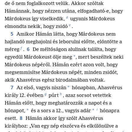
de ő nem foglalkozott velük. Akkor szóltak
Hámánnak, hogy nézzen utána, elfogadható-e, hogy
d
Márdokeus így viselkedik,
ugyanis Márdokeus
e
elmondta nekik, hogy zsidó
.
5
Amikor Hámán látta, hogy Márdokeus nem
hajlandó meghajolni és leborulni előtte, elöntötte a
f
6
méreg
.
De méltóságon alulinak találta, hogy
*
egyedül Márdokeust ölje meg
, mert beszéltek neki
Márdokeus népéről. Hámán ezért azon volt, hogy
megsemmisítse Márdokeus népét, minden zsidót,
akik Ahasvérus egész birodalmában voltak.
7
*
Az első, vagyis niszán
hónapban, Ahasvérus
g
h
király 12. évében
púrt
, azaz sorsot vetettek
Hámán előtt, hogy meghatározzák a napot és a
i
*
*
hónapot,
és a sors a 12., vagyis adár
hónapra
8
esett.
Hámán akkor így szólt Ahasvérus
királyhoz: „Van egy nép elszórva és elkülönülve a