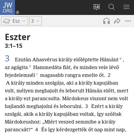
JW.ORG
Bejelentkezés
(opens
Oldal
Keresés
ME
new
nyelvének
a jw.org
ME
Esz
3
window)
megváltoztatás
honlapon
Eszter
3:1–15
3
a
Ezután Ahasvérus király előléptette Hámánt
,
b
az agágita
Hammedáta fiát, és minden vele lévő
c
2
fejedelemnél
magasabb rangra emelte őt.
A király minden szolgája, aki a király kapujában
volt, mélyen meghajolt és leborult Hámán előtt, mert
a király ezt parancsolta. Márdokeus viszont nem volt
3
hajlandó meghajolni és leborulni.
Ezért a király
szolgái, akik a király kapujában voltak, így szóltak
Márdokeushoz: „Miért veszed semmibe a király
4
parancsát?”
És így kérdezgették őt nap mint nap,