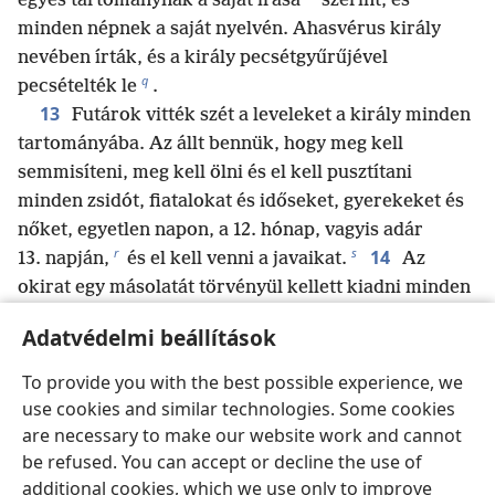
*
egyes tartománynak a saját írása
szerint, és
minden népnek a saját nyelvén. Ahasvérus király
nevében írták, és a király pecsétgyűrűjével
q
pecsételték le
.
13
Futárok vitték szét a leveleket a király minden
tartományába. Az állt bennük, hogy meg kell
semmisíteni, meg kell ölni és el kell pusztítani
minden zsidót, fiatalokat és időseket, gyerekeket és
nőket, egyetlen napon, a 12. hónap, vagyis adár
r
s
14
13. napján,
és el kell venni a javaikat.
Az
okirat egy másolatát törvényül kellett kiadni minden
tartományban, és ki kellett hirdetni minden népnek,
Adatvédelmi beállítások
15
hogy készen álljanak arra a napra.
A futárok a
t
király utasítására gyorsan útnak indultak.
To provide you with the best possible experience, we
u
*
*
A törvényt egyébként Susán
fellegvárában
use cookies and similar technologies. Some cookies
hozták. A király meg Hámán akkor leültek inni, ám
are necessary to make our website work and cannot
*
Susán
városában zűrzavar uralkodott.
be refused. You can accept or decline the use of
additional cookies, which we use only to improve