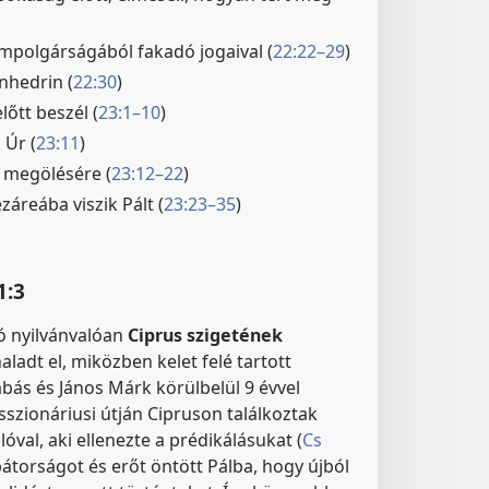
lampolgárságából fakadó jogaival (
22:22–29
)
nhedrin (
22:30
)
lőtt beszél (
23:1–10
)
 Úr (
23:11
)
 megölésére (
23:12–22
)
áreába viszik Pált (
23:23–35
)
1:3
ó nyilvánvalóan
Ciprus szigetének
aladt el, miközben kelet felé tartott
abás és János Márk körülbelül 9 évvel
sszionáriusi útján Cipruson találkoztak
lóval, aki ellenezte a prédikálásukat (
Cs
bátorságot és erőt öntött Pálba, hogy újból