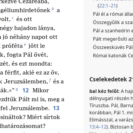
rkezve Cezáreába,
(
22:1–21
)
b
ngéliumhirdetőnek
a
Pál él a római ál
c
volt,
és ott
Összegyűlik a sza
 négy hajadon lánya,
Pál a szanhedrin e
 jó néhány napot ott
Pált megerősíti az
e
 próféta
jött le
Összeesküvés Pál
, fogta Pál övét,
Római katonák Cez
zét, és ezt mondta:
a férfit, akié ez az öv,
Cselekedetek 2
f
ók Jeruzsálemben,
és a
12
g
ák.«”
Mikor
bal kéz felől:
A haj
délnyugati részén h
ezdtük Pált mi is, meg a
Tíruszba. Pál, Barn
13
 fel Jeruzsálembe.
korábban, Pál 1. mi
csináltok? Miért sírtok
Elimásszal, a varázs
elhatározásomat?
13:4–12
). Biztosan 