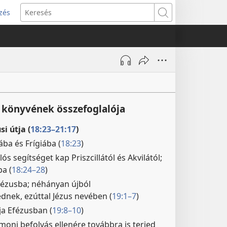
zés
s
Keresés
w)
 könyvének összefoglalója
si útja (
18:23–21:17
)
ba és Frígiába (
18:23
)
ós segítséget kap Priszcillától és Akvilától;
ba (
18:24–28
)
fézusba; néhányan újból
nek, ezúttal Jézus nevében (
19:1–7
)
ja Efézusban (
19:8–10
)
moni befolyás ellenére továbbra is terjed