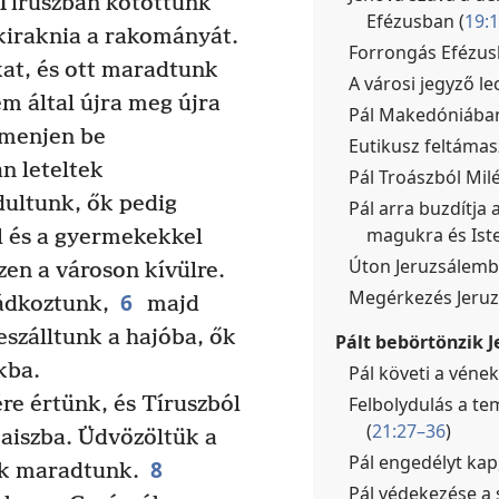
 Tíruszban kötöttünk
Efézusban (
19:
 kiraknia a rakományát.
Forrongás Efézusb
at, és ott maradtunk
A városi jegyző le
em által újra meg újra
Pál Makedóniába
 menjen be
Eutikusz feltámas
n leteltek
Pál Troászból Mil
dultunk, ők pedig
Pál arra buzdítja
magukra és Iste
l és a gyermekekkel
Úton Jeruzsálemb
zen a városon kívülre.
Megérkezés Jeruz
6
ádkoztunk,
majd
szálltunk a hajóba, ők
Pált bebörtönzik 
kba.
Pál követi a vének
Felbolydulás a te
re értünk, és Tíruszból
(
21:27–36
)
aiszba. Üdvözöltük a
Pál engedélyt kap
8
uk maradtunk.
Pál védekezése a 