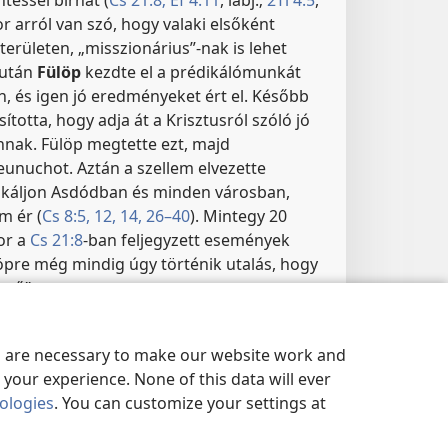
or arról van szó, hogy valaki elsőként
y területen, „misszionárius”-nak is lehet
 után
Fülöp
kezdte el a prédikálómunkát
, és igen jó eredményeket ért el. Később
ította, hogy adja át a Krisztusról szóló jó
hnak. Fülöp megtette ezt, majd
eunuchot. Aztán a szellem elvezette
ikáljon Asdódban és minden városban,
m ér (
Cs 8:5,
12,
14,
26–40
). Mintegy 20
or a
Cs 21:8
-ban feljegyzett események
öpre még mindig úgy történik utalás, hogy
ető”.
es are necessary to make our website work and
az evangéliumhirdető szolgálata
your experience. None of this data will ever
nologies
. You can customize your settings at