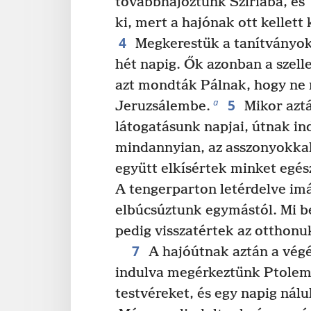
továbbhajóztunk Szíriába, és
ki, mert a hajónak ott kellett
4
Megkerestük a tanítványok
hét napig. Ők azonban a szell
azt mondták Pálnak, hogy ne
5
a
Jeruzsálembe.
Mikor aztá
látogatásunk napjai, útnak in
mindannyian, az asszonyokka
együtt elkísértek minket egés
A tengerparton letérdelve im
elbúcsúztunk egymástól. Mi be
pedig visszatértek az otthonu
7
A hajóútnak aztán a végé
indulva megérkeztünk Ptolem
testvéreket, és egy napig nál