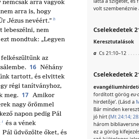
látta a szigetet, és
y nemcsak arra vagyok
volt szembenéznie 
nem arra is, hogy
h
r Jézus nevéért.”
Cselekedetek 2
 lebeszélni, nem
ezt mondtuk: „Legyen
Keresztutalások
a
Cs 21:10–12
felkészültünk az
16
zsálembe.
Néhány
Cselekedetek 2
nk tartott, és elvittek
gy régi tanítványhoz,
evangéliumhirdet
17
fordított görög
eu·a
nk meg.
Amikor
hirdetője’. (Lásd a
M
vérek nagy örömmel
Bár minden kereszt
kező napon pedig Pál
jó hírt (
Mt 24:14;
28:
i
;
és a vének
három bibliaversne
ez a görög kifejez
Pál üdvözölte őket, és
szó különleges jelen