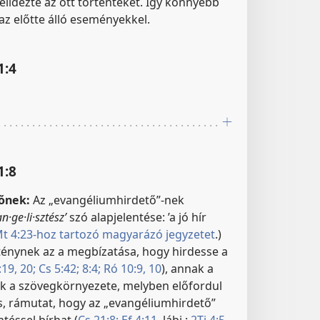
 felidézte az ott történteket. Így könnyebb
az előtte álló eseményekkel.
1:4
1:8
őnek:
Az „evangéliumhirdető”-nek
n·ge·li·sztészʹ
szó alapjelentése: ’a jó hír
t 4:23-hoz tartozó magyarázó jegyzetet
.)
énynek az a megbízatása, hogy hirdesse a
19, 20;
Cs 5:42;
8:4;
Ró 10:9, 10
), annak a
k a szövegkörnyezete, melyben előfordul
és, rámutat, hogy az „evangéliumhirdető”
téssel bírhat (
Cs 21:8;
Ef 4:11
, lábj.;
2Ti 4:5
,