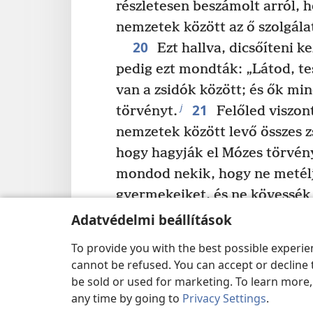
részletesen beszámolt arról, h
nemzetek között az ő szolgálat
20
Ezt hallva, dicsőíteni ke
pedig ezt mondták: „Látod, te
van a zsidók között; és ők mi
21
j
törvényt.
Felőled viszont
nemzetek között levő összes z
hogy hagyják el Mózes törvén
mondod nekik, hogy ne metélj
gyermekeiket, és ne kövessék
Akkor hát mi a teendő? Mive
Adatvédelmi beállítások
fognak róla, hogy megérkeztél
To provide you with the best possible experi
amit mondunk neked: Van nálu
cannot be refused. You can accept or decline 
24
fogadalmat tettek.
Vedd ő
be sold or used for marketing. To learn more
any time by going to
Privacy Settings
.
tisztulj meg velük együtt szert