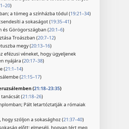
11–20
)
an; a tömeg a színházba tódul (
19:21–34
)
csendesíti a sokaságot (
19:35–41
)
n és Görögországban (
20:1–6
)
ztása Troászban (
20:7–12
)
étuszba megy (
20:13–16
)
 az efézusi véneket, hogy ügyeljenek
n nyájára (
20:17–38
)
e (
21:1–14
)
sálembe (
21:15–17
)
Jeruzsálemben (
21:18–23:35
)
 tanácsát (
21:18–26
)
mplomban; Pált letartóztatják a rómaiak
, hogy szóljon a sokasághoz (
21:37–40
)
sokaság előtt; elmeséli, hogyan tért meg