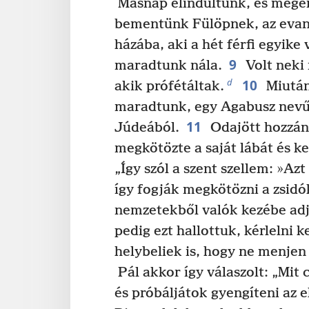
Másnap elindultunk, és megé
bementünk Fülöpnek, az eva
házába, aki a hét férfi egyike 
9
maradtunk nála.
Volt neki
10
d
akik prófétáltak.
Miután
maradtunk, egy Agabusz nevű
11
Júdeából.
Odajött hozzánk
megkötözte a saját lábát és ke
„Így szól a szent szellem: »Azt 
így fogják megkötözni a zsid
nemzetekből valók kezébe adj
pedig ezt hallottuk, kérlelni k
helybeliek is, hogy ne menjen
Pál akkor így válaszolt: „Mit 
és próbáljátok gyengíteni az 