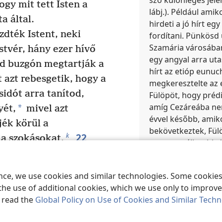
ogy mit tett Isten a
lábj.). Például amik
a által.
hirdeti a jó hírt eg
zdték Istent, neki
fordítani. Pünkösd
Szamária városában
stvér, hány ezer hívő
egy angyal arra utas
nd buzgón megtartják a
hírt az etióp eunuc
 azt rebesgetik, hogy a
megkeresztelte az 
sidót arra tanítod,
Fülöpöt, hogy préd
amíg Cezáreába ne
*
yét,
mivel azt
évvel később, amik
ék körül a
bekövetkeztek, Fül
22
k
 a szokásokat.
az „evangéliumhird
l mindenképpen hallani
Multimédia
23
,
ezért tedd azt,
ence, we use cookies and similar technologies. Some cooki
Fülöp, 
nk négy férfi, akik
the use of additional cookies, which we use only to improve 
ket magad mellé,
, read the
Global Policy on Use of Cookies and Similar Tech
artásilag, és fedezd a