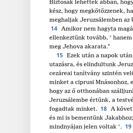
Biztosak lehettek abban, hog
kész, hogy megkötözzenek, ha
meghaljak Jeruzsálemben az Ú
14
Amikor nem hagyta magát
*
ellenkeztünk tovább,
hanem 
meg Jehova akarata.”
15
Ezek után a napok után 
utazásra, és elindultunk Jeru
cezáreai tanítvány szintén velü
minket a ciprusi Mnásonhoz, e
hogy az ő otthonában szállju
Jeruzsálembe értünk, a test
18
fogadtak minket.
A követ
és mi is bementünk Jakabhoz
19
*
mindnyájan jelen voltak
.