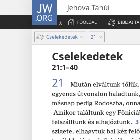
JW.ORG
Jehova Tanúi
FŐOLDAL
BIBLIAI T
Cselekedetek
21
Cselekedetek
21:1–40
21
Miután elváltunk tőlük, 
egyenes útvonalon haladtunk,
másnap pedig Rodoszba, onn
Amikor találtunk egy Föníciá
3
felszálltunk és elhajóztunk.
szigete, elhagytuk bal kéz fel