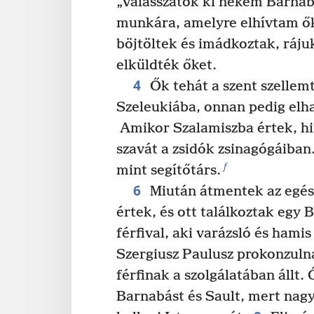
„Válasszátok ki nekem Barnab
munkára, amelyre elhívtam ők
böjtöltek és imádkoztak, rájuk
elküldték őket.
4
Ők tehát a szent szellem
Szeleukiába, onnan pedig elha
Amikor Szalamiszba értek, hi
szavát a zsidók zsinagógáiban.
f
mint segítőtárs.
6
Miután átmentek az egész
értek, és ott találkoztak egy 
férfival, aki varázsló és hamis
Szergiusz Paulusz prokonzulna
férfinak a szolgálatában állt.
Barnabást és Sault, mert nagy