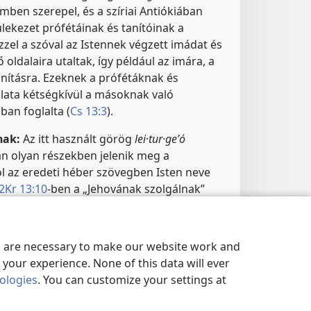
mben szerepel, és a szíriai Antiókiában
lekezet prófétáinak és tanítóinak a
 Ezzel a szóval az Istennek végzett imádat és
 oldalaira utaltak, így például az imára, a
anításra. Ezeknek a prófétáknak és
álata kétségkívül a másoknak való
ban foglalta (
Cs 13:3
).
nak:
Az itt használt görög
lei·tur·geʹó
an olyan részekben jelenik meg a
l az eredeti héber szövegben Isten neve
2Kr 13:10
-ben a „Jehovának szolgálnak”
s 13:2
-ben szereplő görög kifejezéssel adja
an is ugyanezek a görög szavak állnak a
át” héber kifejezés fordításaként (
1Sá 2:11;
es are necessary to make our website work and
7
; lásd a
C3-as függ.-ben a bevezetőt
és a
Cs
your experience. None of this data will ever
nologies
. You can customize your settings at