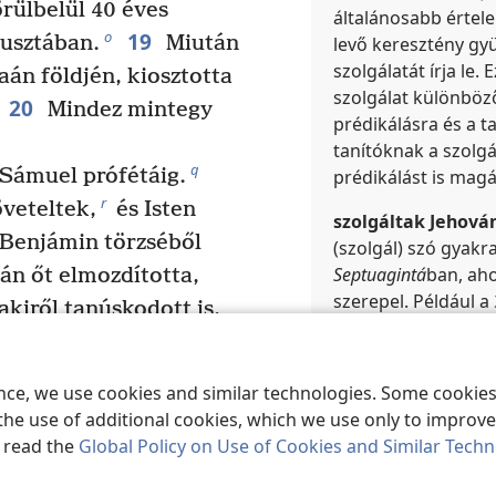
rülbelül 40 éves
általánosabb értele
19
o
pusztában.
Miután
levő keresztény gyü
szolgálatát írja le.
aán földjén, kiosztotta
szolgálat különböző
20
Mindez mintegy
prédikálásra és a t
tanítóknak a szolg
q
 Sámuel prófétáig.
prédikálást is magá
r
veteltek,
és Isten
szolgáltak Jehová
y Benjámin törzséből
(szolgál) szó gyakr
Septuagintá
ban, aho
án őt elmozdította,
szerepel. Például a
akiről tanúskodott is,
héber kifejezést a
C
u
vidot, Isai fiát,
a
vissza. A
2Kr 35:3
-b
megteszi majd
„szolgáljátok Jehov
ence, we use cookies and similar technologies. Some cooki
3:1;
Ez 45:4;
Jóe 2:1
z ő utódai közül Isten
the use of additional cookies, which we use only to improve 
13:2-t
).
 adott Izraelnek,
, read the
Global Policy on Use of Cookies and Similar Tech
, János nyilvánosan
Keresztutalások