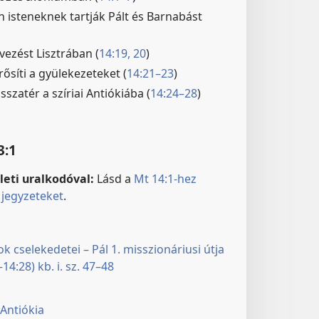
n isteneknek tartják Pált és Barnabást
vezést Lisztrában (
14:19, 20
)
ősíti a gyülekezeteket (
14:21–23
)
sszatér a szíriai Antiókiába (
14:24–28
)
3:1
leti uralkodóval:
Lásd a
Mt 14:1-hez
jegyzeteket
.
k cselekedetei – Pál 1. misszionáriusi útja
–14:28) kb. i. sz. 47–48
 Antiókia