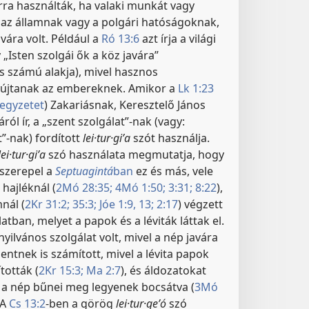
rra használták, ha valaki munkát vagy
t az államnak vagy a polgári hatóságoknak,
vára volt. Például a
Ró 13:6
azt írja a világi
„Isten szolgái ők a köz javára”
 számú alakja), mivel hasznos
yújtanak az embereknek. Amikor a
Lk 1:23
egyzetet
) Zakariásnak, Keresztelő János
ról ír, a „szent szolgálat”-nak (vagy:
t”-nak) fordított
lei·tur·giʹa
szót használja.
lei·tur·giʹa
szó használata megmutatja, hogy
szerepel a
Septuagintá
ban
ez és más, vele
 hajléknál (
2Mó 28:35;
4Mó 1:50;
3:31;
8:22
),
nál (
2Kr 31:2;
35:3;
Jóe 1:9,
13;
2:17
) végzett
atban, melyet a papok és a léviták láttak el.
 nyilvános szolgálat volt, mivel a nép javára
entnek is számított, mivel a lévita papok
tották (
2Kr 15:3;
Ma 2:7
), és áldozatokat
y a nép bűnei meg legyenek bocsátva (
3Mó
 A
Cs 13:2
-ben a görög
lei·tur·geʹó
szó