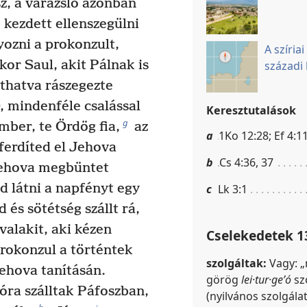
z, a varázsló azonban
) kezdett ellenszegülni
ozni a prokonzult,
A szíria
or Saul, akit Pálnak is
századi
áthatva rászegezte
Ó, mindenféle csalással
Keresztutalások
g
mber, te Ördög fia,
az
a
1Ko 12:28; Ef 4:11
 ferdíted el Jehova
b
Cs 4:36, 37
ehova megbüntet
d látni a napfényt egy
c
Lk 3:1
és sötétség szállt rá,
valakit, aki kézen
Cselekedetek 1
rokonzul a történtek
szolgáltak:
Vagy: „
Jehova tanításán.
görög
lei·tur·geʹó
szó
jóra szálltak Páfoszban,
(nyilvános szolgála