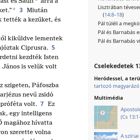
ást és Sault
arra a
Lisztrában tévese
3
e
et.”
Miután
(
14:8–18
)
 tették a kezüket, és
Pál túléli a megkö
Pál és Barnabás er
től kiküldve lementek
Pál és Barnabás vi
5
józtak Ciprusra.
rdetni kezdték Isten
Cselekedetek 1
 János is velük volt
Heródessel, a terü
 szigeten, Páfoszba
tartozó magyarázó 
Barjézus nevű zsidó
Multimédia
7
 próféta volt.
Ez
Apostolo
k, egy intelligens
(Cs 13:1
 Ő magához hívatta
on szerette volna
A szíriai