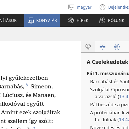
magyar
Bejelentke
Válassz
(open
nyelvet
new
ANÍTÁSOK
KÖNYVTÁR
HÍREK
RÓLUNK
windo
A Cselekedetek
Pál 1. misszionáriu
lyi gyülekezetben
Barnabást és Saul
b
arnabás,
Simeon,
Szolgálat Cipruso
i Lúciusz, és Manaen,
a varázsló (
13:4
ralkodóval együtt
Pál beszéde a pizi
A próféciában le
Amint ezek szolgáltak
fordulnak (
13:4
nt szellem így szólt:
Növekedés és üld
d