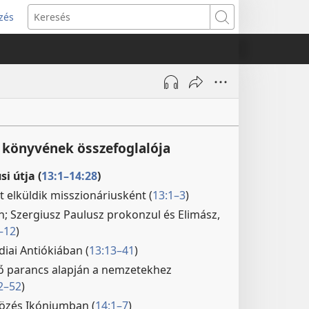
zés
s
Keresés
w)
 könyvének összefoglalója
si útja (
13:1–14:28
)
t elküldik misszionáriusként (
13:1–3
)
n; Szergiusz Paulusz prokonzul és Elimász,
–12
)
diai Antiókiában (
13:13–41
)
vő parancs alapján a nemzetekhez
2–52
)
özés Ikóniumban (
14:1–7
)