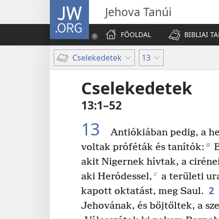
JW.ORG
Jehova Tanúi
FŐOLDAL
BIBLIAI T
Cselekedetek
13
Cselekedetek
13:1–52
13
Antiókiában pedig, a he
a
voltak próféták és tanítók:
B
akit Nigernek hívtak, a ciréne
c
aki Heródessel,
a területi u
2
kapott oktatást, meg Saul.
Jehovának, és böjtöltek, a sze