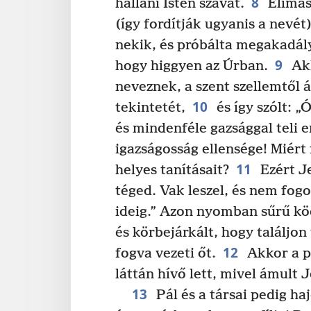
8
hallani Isten szavát.
Elimás
(így fordítják ugyanis a nevét
nekik, és próbálta megakadály
9
hogy higgyen az Úrban.
Akk
neveznek, a szent szellemtől 
10
tekintetét,
és így szólt: „
és mindenféle gazsággal teli e
igazságosság ellensége! Miért
11
helyes tanításait?
Ezért J
téged. Vak leszel, és nem fogo
ideig.” Azon nyomban sűrű köd 
és körbejárkált, hogy találjon 
12
fogva vezeti őt.
Akkor a p
láttán hívő lett, mivel ámult 
13
Pál és a társai pedig ha