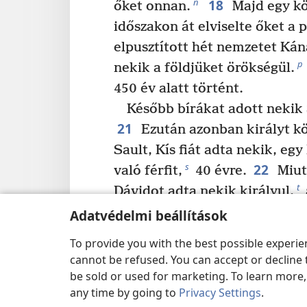
18
n
őket onnan.
Majd egy kö
időszakon át elviselte őket a 
elpusztított hét nemzetet Kán
p
nekik a földjüket örökségül.
450 év alatt történt.
Később bírákat adott nekik
21
Ezután azonban királyt kö
Sault, Kís fiát adta nekik, eg
22
s
való férfit,
40 évre.
Miut
t
Dávidot adta nekik királyul,
és ezt mondta: »Megtaláltam Dá
Adatvédelmi beállítások
v
szívem szerint való férfit.
Ő 
To provide you with the best possible experi
23
mindazt, amit kívánok.«
A
cannot be refused. You can accept or decline 
az ígéretéhez hűen megmentőt
be sold or used for marketing. To learn more
24
w
any time by going to
Privacy Settings
.
Jézust.
Mielőtt ő eljött