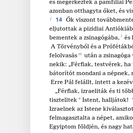
és megérkeztek a pamfíliai P
azonban otthagyta őket, és vi
14
j
Ők viszont továbbmente
eljutottak a pizidiai Antiókiá
l
bementek a zsinagógába,
és 
A Törvényből és a Prófétákbó
m
felolvasás
után a zsinagóga 
nekik: „Férfiak, testvérek, ha
bátorítót mondani a népnek, 
Erre Pál felállt, intett a kezé
„Férfiak, izraeliták és ti t
*
tisztelitek
Istent, halljátok!
Izraelnek az Istene kiválaszto
felmagasztalta a népet, amik
Egyiptom földjén, és nagy ha