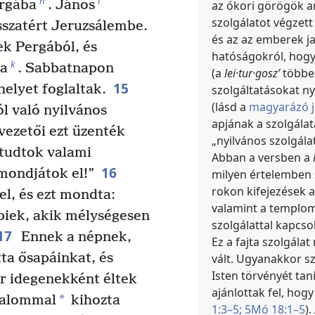
h
i
ergába
. János
az ókori görögök a
szolgálatot végzet
sszatért Jeruzsálembe.
és az az emberek ja
k Pergából, és
hatóságokról, hogy 
k
ba
. Sabbatnapon
(a
lei·tur·goszʹ
többes
15
helyet foglaltak.
szolgáltatásokat n
(lásd a
magyarázó j
l való nyilvános
apjának a szolgálatá
vezetői ezt üzenték
„nyilvános szolgála
 tudtok valami
Abban a versben a
16
mondjátok el!”
milyen értelemben 
rokon kifejezések a
vel, és ezt mondta:
valamint a templom
öbbiek, akik mélységesen
szolgálattal kapcsol
17
Ennek a népnek,
Ez a fajta szolgálat
tta ősapáinkat, és
vált. Ugyanakkor sz
Isten törvényét taní
or idegenekként éltek
ajánlottak fel, hog
*
talommal
kihozta
1:3–5;
5Mó 18:1–5
).