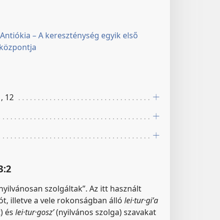
i Antiókia – A kereszténység egyik első
 központja
, 12
3:2
nyilvánosan szolgáltak”. Az itt használt
t, illetve a vele rokonságban álló
lei·tur·giʹa
t) és
lei·tur·goszʹ
(nyilvános szolga) szavakat