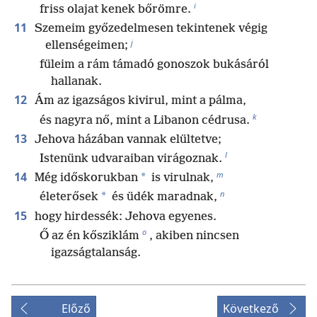
i
friss olajat kenek bőrömre.
11
Szemeim győzedelmesen tekintenek végig
j
ellenségeimen;
füleim a rám támadó gonoszok bukásáról
hallanak.
12
Ám az igazságos kivirul, mint a pálma,
k
és nagyra nő, mint a Libanon cédrusa.
13
Jehova házában vannak elültetve;
l
Istenünk udvaraiban virágoznak.
m
14
*
Még időskorukban
is virulnak,
n
*
életerősek
és üdék maradnak,
15
hogy hirdessék: Jehova egyenes.
o
Ő az én kősziklám
, akiben nincsen
igazságtalanság.
Előző
Következő