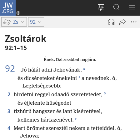
JW.ORG
Bejelentkezés
(opens
Oldal
Keresés
ME
new
nyelvének
a jw.org
ME
Zs
92
window)
megváltoztatás
honlapon
Zsoltárok
92:1–15
Ének. Dal a sabbat napjára.
92
a
Jó hálát adni Jehovának,
*
és dicséreteket énekelni
a nevednek, ó,
Legfelségesebb;
b
2
hirdetni reggel odaadó szeretetedet,
és éjjelente hűségedet
3
tízhúrú hangszer és lant kíséretével,
c
kellemes hárfazenével.
4
Mert örömet szereztél nekem a tetteiddel, ó,
Jehova;