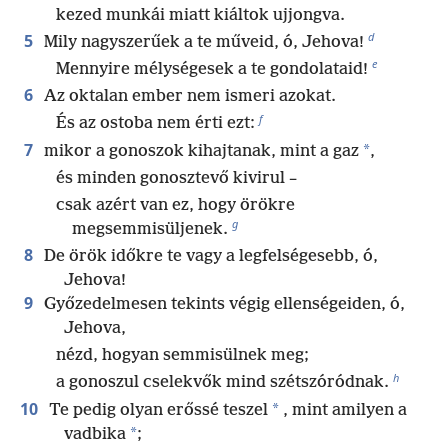
kezed munkái miatt kiáltok ujjongva.
d
5
Mily nagyszerűek a te műveid, ó, Jehova!
e
Mennyire mélységesek a te gondolataid!
6
Az oktalan ember nem ismeri azokat.
f
És az ostoba nem érti ezt:
7
*
mikor a gonoszok kihajtanak, mint a gaz
,
és minden gonosztevő kivirul –
csak azért van ez, hogy örökre
g
megsemmisüljenek.
8
De örök időkre te vagy a legfelségesebb, ó,
Jehova!
9
Győzedelmesen tekints végig ellenségeiden, ó,
Jehova,
nézd, hogyan semmisülnek meg;
h
a gonoszul cselekvők mind szétszóródnak.
10
*
Te pedig olyan erőssé teszel
, mint amilyen a
*
vadbika
;