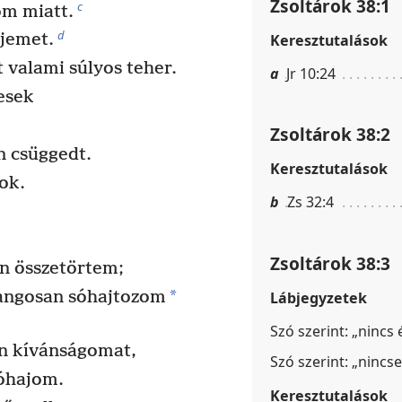
Zsoltárok 38:1
c
m miatt.
d
ejemet.
Keresztutalások
 valami súlyos teher.
a
Jr 10:24
esek
Zsoltárok 38:2
n csüggedt.
Keresztutalások
ok.
b
Zs 32:4
Zsoltárok 38:3
n összetörtem;
*
hangosan sóhajtozom
Lábjegyzetek
Szó szerint: „nincs
n kívánságomat,
Szó szerint: „nincs
sóhajom.
Keresztutalások