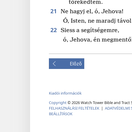
törekedtem.
21
Ne hagyj el, ó, Jehova!
Ó, Isten, ne maradj távol
22
Siess a segítségemre,
ó, Jehova, én megment
Előző
Kiadói információk
Copyright
©
2026
Watch Tower Bible and Tract S
FELHASZNÁLÁSI FELTÉTELEK
|
ADATVÉDELMI 
BEÁLLÍTÁSOK