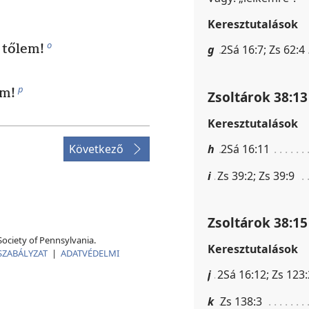
Keresztutalások
o
 tőlem!
g
2Sá 16:7; Zs 62:4
p
őm!
Zsoltárok 38:13
Keresztutalások
Következő
h
2Sá 16:11
i
Zs 39:2; Zs 39:9
Zsoltárok 38:15
ociety of Pennsylvania.
Keresztutalások
SZABÁLYZAT
|
ADATVÉDELMI
j
2Sá 16:12; Zs 123:
k
Zs 138:3