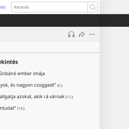
zés
s
Keresés
w)
ekintés
bűnbánó ember imája
gyok, és nagyon csüggedt”
(
6.
)
llgatja azokat, akik rá várnak
(
15.
)
űntudat”
(
18.
)