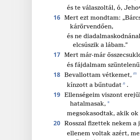
és te válaszoltál, ó, Jeh
16
Mert ezt mondtam: „Bárc
kárörvendően,
és ne diadalmaskodnának
elcsúszik a lábam.”
17
Mert már-már összecsukl
és fájdalmam szüntelenül
18
m
Bevallottam vétkemet,
n
kínzott a bűntudat
.
19
Ellenségeim viszont erejü
*
hatalmasak,
megsokasodtak, akik ok 
20
Rosszal fizettek nekem a j
ellenem voltak azért, me