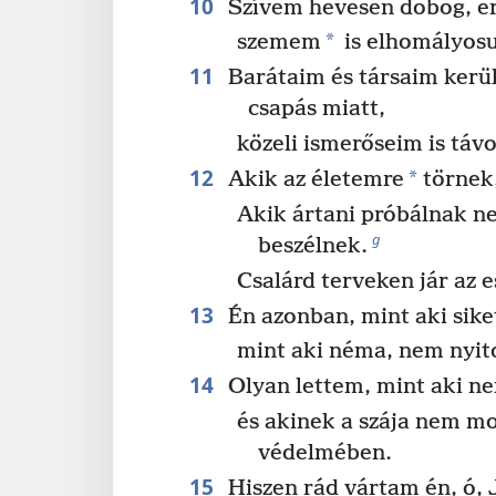
10
Szívem hevesen dobog, er
*
szemem
is elhomályosu
11
Barátaim és társaim kerü
csapás miatt,
közeli ismerőseim is táv
12
*
Akik az életemre
törnek,
Akik ártani próbálnak n
g
beszélnek.
Csalárd terveken jár az 
13
Én azonban, mint aki sike
mint aki néma, nem nyit
14
Olyan lettem, mint aki ne
és akinek a szája nem m
védelmében.
15
Hiszen rád vártam én, ó, 