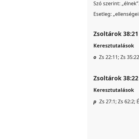
Szó szerint: „élnek”
Esetleg: „ellensége
Zsoltárok 38:21
Keresztutalások
o
Zs 22:11; Zs 35:2
Zsoltárok 38:22
Keresztutalások
p
Zs 27:1; Zs 62:2; 