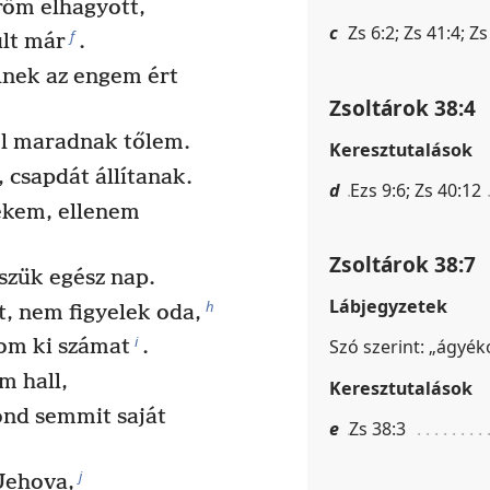
őm elhagyott,
c
Zs 6:2; Zs 41:4; Zs
f
lt már
.
lnek az engem ért
Zsoltárok 38:4
ol maradnak tőlem.
Keresztutalások
 csapdát állítanak.
d
Ezs 9:6; Zs 40:12
ekem, ellenem
Zsoltárok 38:7
eszük egész nap.
Lábjegyzetek
h
t, nem figyelek oda,
i
Szó szerint: „ágyék
om ki számat
.
m hall,
Keresztutalások
ond semmit saját
e
Zs 38:3
j
Jehova,