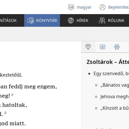
magyar
Bejelentke
Válassz
(open
nyelvet
new
ANÍTÁSOK
KÖNYVTÁR
HÍREK
RÓLUNK
windo
Zsoltárok – Átt
Egy szenvedő, 
keztetőül.
„Bánatos va
ban feddj meg engem,
a
meg!
Jehova megha
 hatoltak,
„Kínzott a b
b
d.
od miatt.