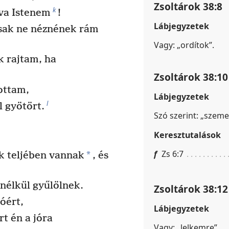
Zsoltárok 38:8
k
ova Istenem
!
Lábjegyzetek
sak ne néznének rám
Vagy: „ordítok”.
 rajtam, ha
Zsoltárok 38:10
ottam,
Lábjegyzetek
l
 gyötört.
Szó szerint: „szem
Keresztutalások
f
Zs 6:7
*
k teljében vannak
, és
nélkül gyűlölnek.
Zsoltárok 38:12
óért,
Lábjegyzetek
rt én a jóra
Vagy: „lelkemre”.