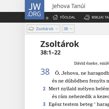
JW.ORG
Jehova Tanúi
FŐOLDAL
BIBLIAI T
Zsoltárok
38
Zsoltárok
38:1–22
Dávid éneke, emlé
38
Ó, Jehova, ne haragod
és ne dühödben fenyíts 
2
Mert nyilaid mélyen belém
és rám nehezedik a keze
3
*
Egész testem beteg
harag