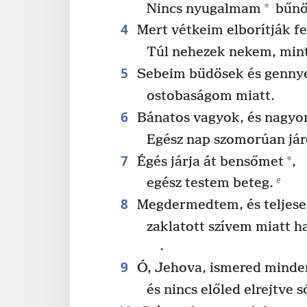
*
Nincs nyugalmam
bűnö
4
Mert vétkeim elborítják f
Túl nehezek nekem, mint
5
Sebeim büdösek és genny
ostobaságom miatt.
6
Bánatos vagyok, és nagyo
Egész nap szomorúan jár
7
*
Égés járja át bensőmet
,
e
egész testem beteg.
8
Megdermedtem, és teljese
zaklatott szívem miatt 
.
9
Ó, Jehova, ismered minde
és nincs előled elrejtve 