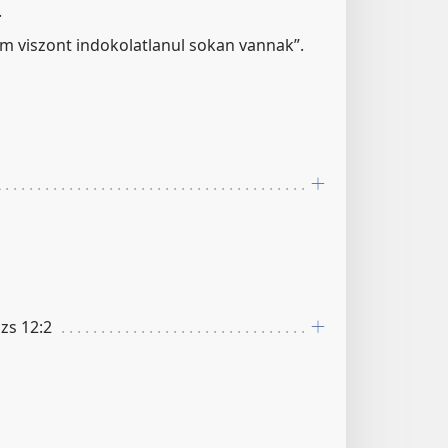
.
im viszont indokolatlanul sokan vannak”.
2
Ézs 12:2