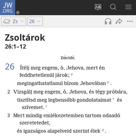
JW.ORG
Bejelentkezés
(opens
Oldal
Keresés
ME
new
nyelvének
a jw.org
ME
Zs
26
window)
megváltoztatás
honlapon
Zsoltárok
26:1–12
Dávidé.
26
Ítélj meg engem, ó, Jehova, mert én
a
feddhetetlenül járok;
b
megingathatatlanul bízom Jehovában
.
2
Vizsgálj meg engem, ó, Jehova, és tégy próbára,
*
tisztítsd meg legbensőbb gondolataimat
és
c
szívemet.
3
Mert mindig emlékezetemben tartom odaadó
szeretetedet,
d
és igazságos alapelveid szerint élek
.