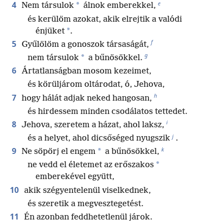
e
4
*
Nem társulok
álnok emberekkel,
és kerülöm azokat, akik elrejtik a valódi
*
énjüket
.
f
5
Gyűlölöm a gonoszok társaságát,
g
*
nem társulok
a bűnösökkel.
6
Ártatlanságban mosom kezeimet,
és körüljárom oltárodat, ó, Jehova,
h
7
hogy hálát adjak neked hangosan,
és hirdessem minden csodálatos tettedet.
i
8
Jehova, szeretem a házat, ahol laksz,
j
és a helyet, ahol dicsőséged nyugszik
.
k
9
*
Ne söpörj el engem
a bűnösökkel,
*
ne vedd el életemet az erőszakos
emberekével együtt,
10
akik szégyentelenül viselkednek,
és szeretik a megvesztegetést.
11
Én azonban feddhetetlenül járok.