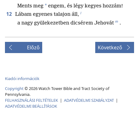
*
Ments meg
engem, és légy kegyes hozzám!
l
12
Lábam egyenes talajon áll,
m
a nagy gyülekezetben dicsérem Jehovát
.
Előző
Következő
Kiadói információk
Copyright
©
2026
Watch Tower Bible and Tract Society of
Pennsylvania.
FELHASZNÁLÁSI FELTÉTELEK
|
ADATVÉDELMI SZABÁLYZAT
|
ADATVÉDELMI BEÁLLÍTÁSOK