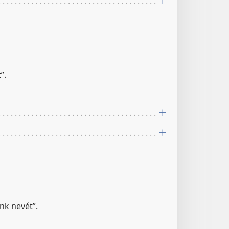
”.
ünk nevét”.