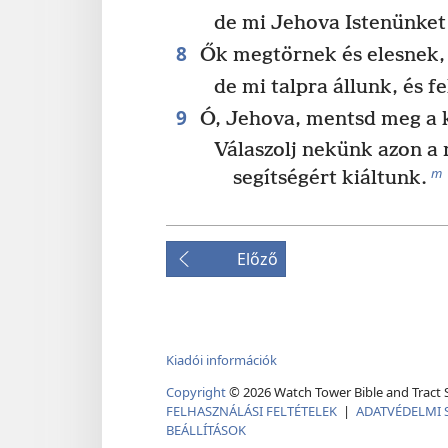
de mi Jehova Istenünket
8
Ők megtörnek és elesnek,
de mi talpra állunk, és 
9
Ó, Jehova, mentsd meg a k
Válaszolj nekünk azon a
m
segítségért kiáltunk.
Előző
Kiadói információk
Copyright
©
2026
Watch Tower Bible and Tract S
FELHASZNÁLÁSI FELTÉTELEK
|
ADATVÉDELMI 
BEÁLLÍTÁSOK