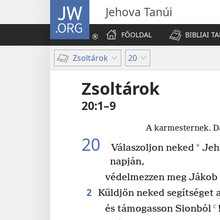
JW.ORG
Jehova Tanúi
FŐOLDAL
BIBLIAI T
Zsoltárok
20
Zsoltárok
20:1–9
A karmesternek. D
20
*
Válaszoljon neked
Jeh
napján,
védelmezzen meg Jákob 
2
Küldjön neked segítséget a
c
és támogasson Sionból