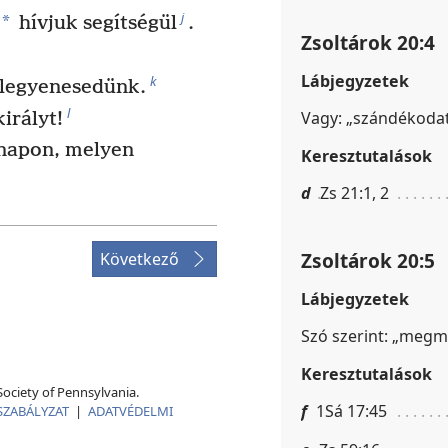
j
*
hívjuk segítségül
.
Zsoltárok 20:4
Lábjegyzetek
k
felegyenesedünk.
l
Vagy: „szándékodat
irályt!
 napon, melyen
Keresztutalások
d
Zs 21:1, 2
Zsoltárok 20:5
Következő
Lábjegyzetek
Szó szerint: „megme
Keresztutalások
ociety of Pennsylvania.
f
1Sá 17:45
SZABÁLYZAT
|
ADATVÉDELMI