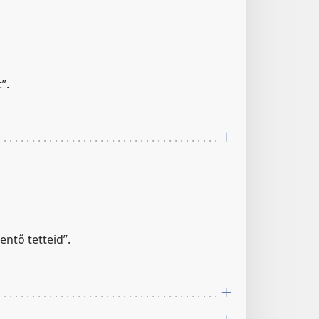
”.
ntő tetteid”.