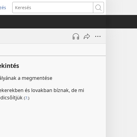
zés
s
Keresés
w)
ekintés
irályának a megmentése
kerekben és lovakban bíznak, de mi
 dicsőítjük
(
7.
)