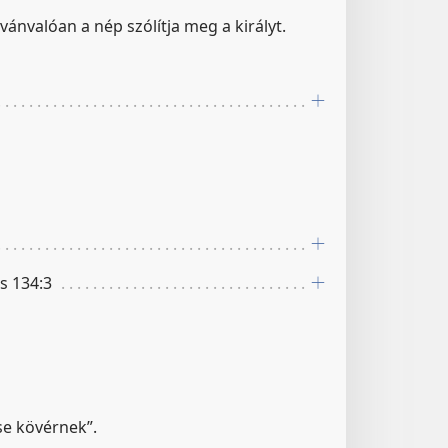
vánvalóan a nép szólítja meg a királyt.
Zs 134:3
tse kövérnek”.