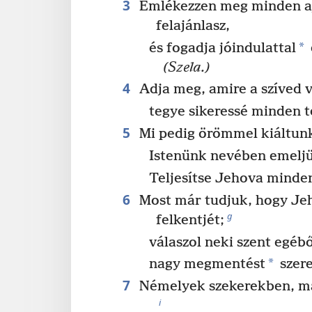
3
Emlékezzen meg minden aj
felajánlasz,
*
és fogadja jóindulattal
(Szela.)
4
Adja meg, amire a szíved v
tegye sikeressé minden 
5
Mi pedig örömmel kiáltun
Istenünk nevében emeljük
Teljesítse Jehova minde
6
Most már tudjuk, hogy J
g
felkentjét;
válaszol neki szent egébő
*
nagy megmentést
szere
7
Némelyek szekerekben, má
i