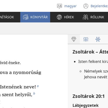
magyar
Bejelentke
Válassz
(open
nyelvet
new
ANÍTÁSOK
KÖNYVTÁR
HÍREK
RÓLUNK
windo
Zsoltárok – Átt
Isten felkent k
ávid éneke.
Némelyek sze
ova a nyomorúság
Jehova nevét
a
Istenének neve!
b
 szent helyről,
Zsoltárok 20:1
!
Lábjegyzetek