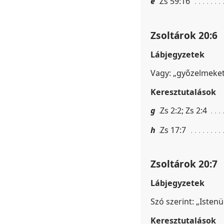
e
Zs 59:16
Zsoltárok 20:6
Lábjegyzetek
Vagy: „győzelmeket
Keresztutalások
g
Zs 2:2; Zs 2:4
h
Zs 17:7
Zsoltárok 20:7
Lábjegyzetek
Szó szerint: „Isten
Keresztutalások