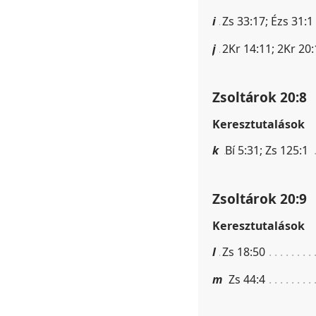
i
Zs 33:17; Ézs 31:1
j
2Kr 14:11; 2Kr 20:
Zsoltárok 20:8
Keresztutalások
k
Bí 5:31; Zs 125:1
Zsoltárok 20:9
Keresztutalások
l
Zs 18:50
m
Zs 44:4