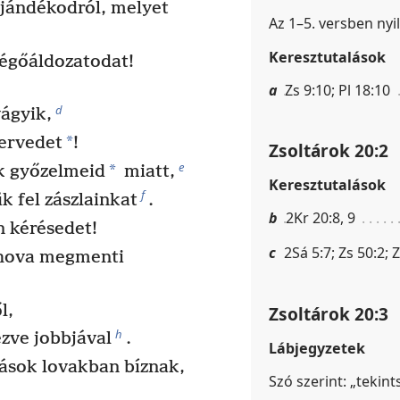
ándékodról, melyet
Az 1–5. versben nyil
Keresztutalások
égőáldozatodat!
a
Zs 9:10; Pl 18:10
d
ágyik,
*
tervedet
!
Zsoltárok 20:2
e
*
k győzelmeid
miatt,
Keresztutalások
f
 fel zászlainkat
.
b
2Kr 20:8, 9
n kérésedet!
c
2Sá 5:7; Zs 50:2; 
ehova megmenti
l,
Zsoltárok 20:3
h
zve jobbjával
.
Lábjegyzetek
sok lovakban bíznak,
Szó szerint: „tekin