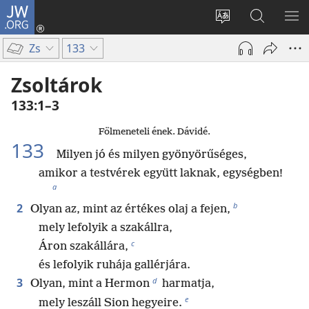
JW.ORG
Bejelentkezés
(opens
Oldal
Keresés
ME
new
nyelvének
a jw.org
ME
Zs
133
window)
megváltoztatás
honlapon
Zsoltárok
133:1–3
Fölmeneteli ének. Dávidé.
133
Milyen jó és milyen gyönyörűséges,
amikor a testvérek együtt laknak, egységben!
a
b
2
Olyan az, mint az értékes olaj a fejen,
mely lefolyik a szakállra,
c
Áron szakállára,
és lefolyik ruhája gallérjára.
d
3
Olyan, mint a Hermon
harmatja,
e
mely leszáll Sion hegyeire.