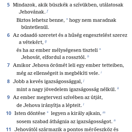
5
Mindazok, akik büszkék a szívükben, utálatosak
f
Jehovának.
*
Biztos lehetsz benne,
hogy nem maradnak
büntetlenül.
6
Az odaadó szeretet és a hűség engesztelést szerez
g
a vétekért,
*
és ha az ember mélységesen tiszteli
h
Jehovát, elfordul a rossztól.
7
Amikor Jehova örömét leli egy ember tetteiben,
i
még az ellenségeit is megbékíti vele.
j
8
Jobb a kevés igazságossággal,
k
mint a nagy jövedelem igazságosság nélkül.
9
Az ember megtervezi szívében az útját,
l
de Jehova irányítja a lépteit.
m
10
*
Isten döntése
legyen a király ajkain,
n
sosem szabad áthágnia az igazságosságot.
11
Jehovától származik a pontos mérőeszköz és