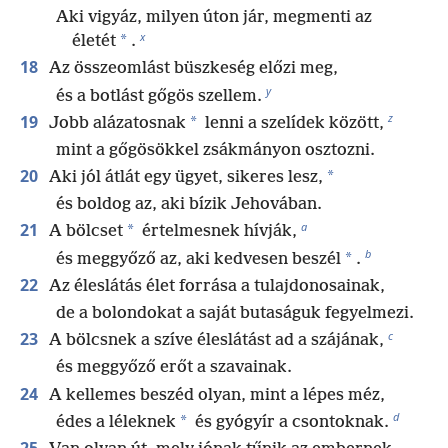
Aki vigyáz, milyen úton jár, megmenti az
x
*
életét
.
18
Az összeomlást büszkeség előzi meg,
y
és a botlást gőgös szellem.
z
19
*
Jobb alázatosnak
lenni a szelídek között,
mint a gőgösökkel zsákmányon osztozni.
20
*
Aki jól átlát egy ügyet, sikeres lesz,
és boldog az, aki bízik Jehovában.
a
21
*
A bölcset
értelmesnek hívják,
b
*
és meggyőző az, aki kedvesen beszél
.
22
Az éleslátás élet forrása a tulajdonosainak,
de a bolondokat a saját butaságuk fegyelmezi.
c
23
A bölcsnek a szíve éleslátást ad a szájának,
és meggyőző erőt a szavainak.
24
A kellemes beszéd olyan, mint a lépes méz,
d
*
édes a léleknek
és gyógyír a csontoknak.
25