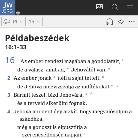
JW.ORG
Bejelentkezés
(opens
Oldal
Keresés
ME
new
nyelvének
a jw.org
ME
Pl
16
window)
megváltoztatás
honlapon
Példabeszédek
16:1–33
16
*
Az ember rendezi magában a gondolatait,
a
*
de a válasz, amit ad,
Jehovától van.
b
2
*
Az ember jónak
ítéli a saját tetteit,
c
*
de Jehova megvizsgálja az indítékokat
.
d
3
*
Bármit teszel, bízd Jehovára,
és a terveid sikerülni fognak.
4
Jehova mindent úgy alakít, hogy megvalósuljon a
szándéka,
még a gonoszt is elpusztítja a
e
szerencsétlenség napján.