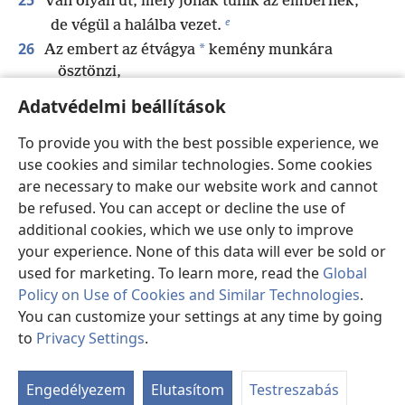
Van olyan út, mely jónak tűnik az embernek,
e
de végül a halálba vezet.
26
*
Az embert az étvágya
kemény munkára
ösztönzi,
f
*
mert az éhsége
erre kényszeríti.
Adatvédelmi beállítások
g
27
A semmirekellő ember rosszat ás ki,
To provide you with the best possible experience, we
h
és a beszéde olyan, mint a perzselő tűz.
use cookies and similar technologies. Some cookies
i
28
*
A bajkeverő
viszályt szít,
are necessary to make our website work and cannot
és a rágalmazó elválasztja egymástól a jó
be refused. You can accept or decline the use of
j
barátokat.
additional cookies, which we use only to improve
29
Az erőszakos ember rosszra csábítja az
your experience. None of this data will ever be sold or
embertársát,
used for marketing. To learn more, read the
Global
és tévútra vezeti.
Policy on Use of Cookies and Similar Technologies
.
30
Kacsint szemével, miközben rosszat forral,
You can customize your settings at any time by going
to
Privacy Settings
.
összeszorítja a száját, és véghez viszi a
Ta
gonoszságot.
ab
k
31
*
Ékes
korona az ősz haj,
Engedélyezem
Elutasítom
Testreszabás
l