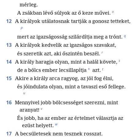
mérleg.
o
A zsákban lévő súlyok az ő keze művei.
12
A királyok utálatosnak tartják a gonosz tetteket,
p
q
mert az igazságosság szilárdítja meg a trónt.
13
A királyok kedvelik az igazságos szavakat,
r
és szeretik azt, aki őszintén beszél.
s
14
A király haragja olyan, mint a halál követe,
t
*
de a bölcs ember lecsillapítja
azt.
15
Akire a király arca ragyog, az jól fog élni,
és jóindulata olyan, mint a tavaszi eső fellege.
u
16
Mennyivel jobb bölcsességet szerezni, mint
v
aranyat!
És jobb, ha az ember az értelmet választja az
w
ezüst helyett.
17
A becsületesek nem tesznek rosszat.