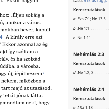
Lásd:
B15-ös függ.
ga.” Ekkor nagyon
Keresztutalások
hoz: „Éljen sokáig a
a
Ezs 7:1; Ne 13:6
ú, amikor a város,
b
Ne 1:1
omokban hever, kapuit
4
A király erre ezt
c
Ne 1:11
” Ekkor azonnal az ég
jd így szóltam a
Nehémiás 2:3
rály, és ha szolgád
Keresztutalások
údába, a városba,
d
Ne 1:2, 3
f
ogy újjáépíthessem
lt nekem, miközben a
 tart majd az utazásod,
Nehémiás 2:4
y tehát jónak látta,
Keresztutalások
gmondtam neki, hogy
e
1Sá 1:13