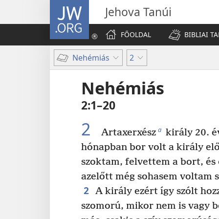
JW.ORG
Jehova Tanúi
FŐOLDAL
BIBLIAI T
Nehémiás
2
Nehémiás
2:1–20
2
a
Artaxerxész
király 20. 
hónapban bor volt a király elő
szoktam, felvettem a bort, é
azelőtt még sohasem voltam s
2
A király ezért így szólt ho
szomorú, mikor nem is vagy b