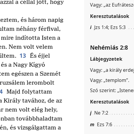
zzal a céllal jött, hogy
Vagy: „az Eufrátesz
Keresztutalások
eztem, és három napig
i
Jzs 1:4; Ezs 5:3
ultam néhány férfival,
ire indította Isten a
Nehémiás 2:8
en. Nem volt velem
13
ültem.
És éjjel
Lábjegyzetek
 és a Nagy Kígyó
Vagy: „a király erdej
ntem egészen a Szemét
Vagy: „templom”.
eruzsálem lerombolt
Szó szerint: „Isten
4
Majd folytattam
a Király tavához, de az
Keresztutalások
r nem volt elég hely,
j
Ne 7:2
onban továbbhaladtam
m
Ezs 7:6
én, és vizsgálgattam a