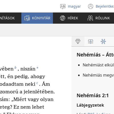
magyar
Bejelentke
Válassz
(open
nyelvet
new
ANÍTÁSOK
KÖNYVTÁR
HÍREK
RÓLUNK
windo
Nehémiás – Átt
Nehémiást elkü
b
*
évében
, niszán
Nehémiás megviz
tt, én pedig, ahogy
c
s odaadtam neki
. Ám
zomorú a jelenlétében.
Nehémiás 2:1
zzám: „Miért vagy olyan
Lábjegyzetek
eteg? Ez nem lehet