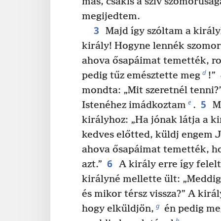
más, csakis a szív szomorúsá
megijedtem.
3
Majd így szóltam a király
király! Hogyne lennék szomor
ahova ősapáimat temették, r
d
pedig tűz emésztette meg
!”
mondta: „Mit szeretnél tenni?
5
e
Istenéhez imádkoztam
.
Ma
királyhoz: „Ha jónak látja a ki
kedves előtted, küldj engem J
ahova ősapáimat temették, h
6
azt.”
A király erre így fele
királyné mellette ült: „Meddig
és mikor térsz vissza?” A királ
g
hogy elküldjön,
én pedig me
h