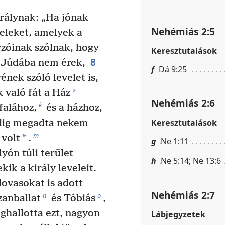
rálynak: „Ha jónak
Nehémiás 2:5
veleket, amelyek a
yzóinak szólnak, hogy
Keresztutalások
8
 Júdába nem érek,
f
Dá 9:25
ének szóló levelet is,
*
való fát a Ház
Nehémiás 2:6
k
falához,
és a házhoz,
Keresztutalások
pedig megadta nekem
m
*
volt
.
g
Ne 1:11
yón túli terület
h
Ne 5:14; Ne 13:6
ik a király leveleit.
lovasokat is adott
Nehémiás 2:7
n
o
zanballat
és Tóbiás
,
hallotta ezt, nagyon
Lábjegyzetek