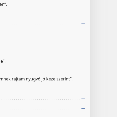
en”.
e”.
emnek rajtam nyugvó jó keze szerint”.