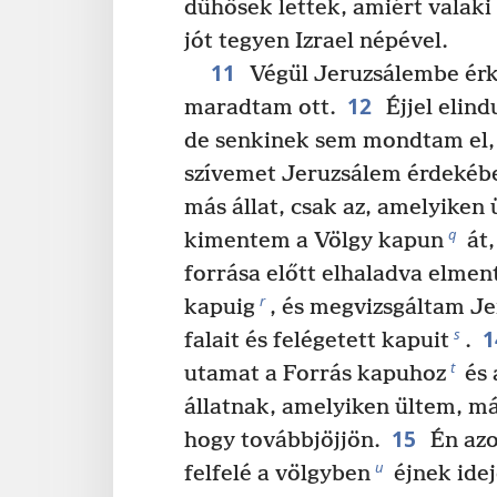
dühösek lettek, amiért valaki a
jót tegyen Izrael népével.
11
Végül Jeruzsálembe érk
12
maradtam ott.
Éjjel elind
de senkinek sem mondtam el, m
szívemet Jeruzsálem érdekéb
más állat, csak az, amelyiken 
q
kimentem a Völgy kapun
át,
forrása előtt elhaladva elme
r
kapuig
, és megvizsgáltam J
1
s
falait és felégetett kapuit
.
t
utamat a Forrás kapuhoz
és 
állatnak, amelyiken ültem, má
15
hogy továbbjöjjön.
Én az
u
felfelé a völgyben
éjnek idej