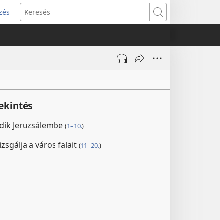
zés
s
Keresés
w)
ekintés
ldik Jeruzsálembe
(
1–10.
)
sgálja a város falait
(
11–20.
)