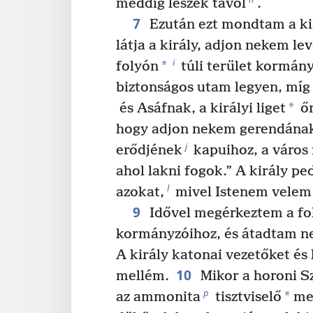
meddig leszek távol
.
7
Ezután ezt mondtam a ki
látja a király, adjon nekem le
i
*
folyón
túli terület kormán
biztonságos utam legyen, míg
*
és Asáfnak, a királyi liget
őr
hogy adjon nekem gerendának 
j
erődjének
kapuihoz, a város 
ahol lakni fogok.” A király 
l
azokat,
mivel Istenem velem 
9
Idővel megérkeztem a fol
kormányzóihoz, és átadtam nek
A király katonai vezetőket és 
10
mellém.
Mikor a horoni S
p
*
az ammonita
tisztviselő
meg