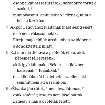
csontjaikat összezúzzátok, darabokra töritek
f
azokat,
*
mint olyasmit, amit üstben
főznek, mint a
húst a fazékban.
4
Akkor Jehovához kiáltanak majd segítségért,
de ő nem válaszol nekik.
g
Elrejti majd előlük arcát abban az időben
h
a gonosztetteik miatt.
5
Ezt mondja Jehova a próféták ellen, akik
i
népemet félrevezetik,
j
akik így kiáltanak: »Béke!«,
miközben
k
*
harapnak
fogaikkal,
*
de akik háborút hirdetnek
az ellen, aki
semmit nem ad a szájukba:
l
m
6
»Éjszaka jön rátok,
nem lesz látomás;
csak sötétség lesz, és nem jósolhattok.
Lemegy a nap a próféták felett,