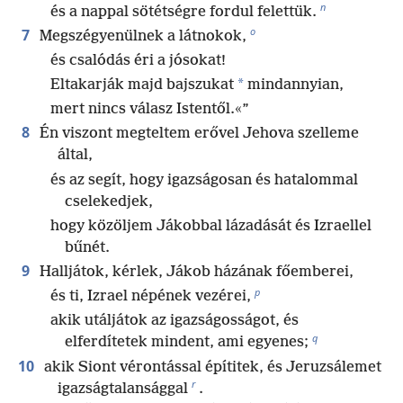
n
és a nappal sötétségre fordul felettük.
o
7
Megszégyenülnek a látnokok,
és csalódás éri a jósokat!
*
Eltakarják majd bajszukat
mindannyian,
mert nincs válasz Istentől.«”
8
Én viszont megteltem erővel Jehova szelleme
által,
és az segít, hogy igazságosan és hatalommal
cselekedjek,
hogy közöljem Jákobbal lázadását és Izraellel
bűnét.
9
Halljátok, kérlek, Jákob házának főemberei,
p
és ti, Izrael népének vezérei,
akik utáljátok az igazságosságot, és
q
elferdítetek mindent, ami egyenes;
10
akik Siont vérontással építitek, és Jeruzsálemet
r
igazságtalansággal
.