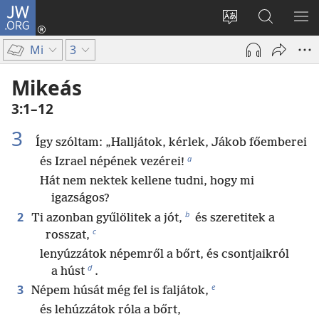
JW.ORG
Bejelentkezés
(opens
Oldal
Keresés
ME
new
nyelvének
a jw.org
ME
Mi
3
window)
megváltoztatás
honlapon
Mikeás
3:1–12
3
Így szóltam: „Halljátok, kérlek, Jákob főemberei
a
és Izrael népének vezérei!
Hát nem nektek kellene tudni, hogy mi
igazságos?
b
2
Ti azonban gyűlölitek a jót,
és szeretitek a
c
rosszat,
lenyúzzátok népemről a bőrt, és csontjaikról
d
a húst
.
e
3
Népem húsát még fel is faljátok,
és lehúzzátok róla a bőrt,