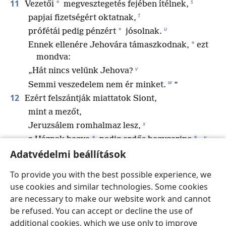
s
11
*
Vezetői
megvesztegetés fejében ítélnek,
t
papjai fizetségért oktatnak,
u
*
prófétái pedig pénzért
jósolnak.
*
Ennek ellenére Jehovára támaszkodnak,
ezt
mondva:
v
„Hát nincs velünk Jehova?
w
Semmi veszedelem nem ér minket.
”
12
Ezért felszántják miattatok Siont,
mint a mezőt,
x
Jeruzsálem romhalmaz lesz,
y
*
*
a Háznak hegye
pedig erdős hegygerinc
.
Adatvédelmi beállítások
To provide you with the best possible experience, we
Előző
Következő
use cookies and similar technologies. Some cookies
are necessary to make our website work and cannot
be refused. You can accept or decline the use of
additional cookies, which we use only to improve