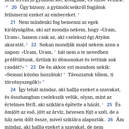
nem terem jó gyümölcsöt, kivágnak, és tűzbe vetnek.
w
20
Úgy bizony, a gyümölcseikről fogjátok
x
felismerni ezeket az embereket.
21
Nem mindenki fog bemenni az egek
királyságába, aki azt mondja nekem, hogy »Uram,
Uram«, hanem csak az, aki cselekszi égi Atyám
y
22
akaratát.
Sokan mondják majd nekem azon a
z
napon: »Uram, Uram,
hát nem a te nevedben
prófétáltunk, űztünk ki démonokat és tettünk sok
a
23
csodát?«
De én akkor ezt mondom nekik:
*
»Semmi közöm hozzátok!
Távozzatok tőlem, ti
b
törvényszegők!«
24
Így tehát mindaz, aki hallja ezeket a szavakat,
és összhangban cselekszik velük, olyan, mint az
c
25
értelmes férfi, aki sziklára építette a házát.
És
ömlött az eső, jött az árvíz, hevesen fújt a szél, de a
26
ház nem dőlt össze, mivel sziklára alapozták.
Ám
mindaz, aki hallja ezeket a szavakat, de nem