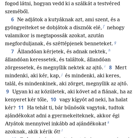
fogod látni, hogyan vedd ki a szálkát a testvéred
szeméből.
6
Ne adjátok a kutyáknak azt, ami szent, és a
f
gyöngyeiteket se dobjátok a disznók elé,
nehogy
valamikor is megtapossák azokat, azután
g
megforduljanak, és széttépjenek benneteket.
h
7
Állandóan kérjetek, és adnak nektek,
állandóan keressetek, és találtok, állandóan
i
8
zörgessetek, és megnyílik nektek az ajtó.
Mert
j
mindenki, aki kér, kap,
és mindenki, aki keres,
talál, és mindenkinek, aki zörget, megnyílik az ajtó.
9
Ugyan ki az közületek, aki követ ad a fiának, ha az
10
kenyeret kér tőle,
vagy kígyót ad neki, ha halat
11
kér?
Ha tehát ti, bár bűnösök vagytok, tudtok
ajándékokat adni a gyermekeiteknek, akkor égi
k
Atyátok mennyivel inkább ad ajándékokat
l
azoknak, akik kérik őt!