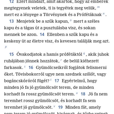
12
Ezért mindazt, amit akartok, hogy az emberek
m
megtegyenek veletek, ti is tegyétek meg velük,
n
mert ez a lényege a Törvénynek és a Prófétáknak
.
o
13
Menjetek be a szűk kapun,
mert a széles
kapu és a tágas út a pusztulásba visz, és sokan
14
mennek be azon.
Ellenben a szűk kapu és a
keskeny út az életre visz, és kevesen találják meg azt.
p
q
15
Óvakodjatok a hamis prófétáktól
, akik juhok
r
ruhájában jönnek hozzátok,
de belül kiéhezett
s
16
farkasok.
Gyümölcseikről fogjátok felismerni
őket. Tövisbokorról ugye nem szednek szőlőt, vagy
t
17
bogáncskóróról fügét?
Egyértelmű, hogy
minden jó fa jó gyümölcsöt terem, de minden
u
18
korhadt fa rossz gyümölcsöt terem.
Jó fa nem
teremhet rossz gyümölcsöt, és korhadt fa sem
v
19
teremhet jó gyümölcsöt.
Minden fát, amely