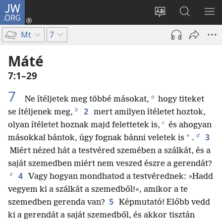
JW.ORG
Bejelentkezés
(opens
Oldal
Keresés
ME
new
nyelvének
a jw.org
ME
Mt
7
window)
megváltoztatás
honlapon
Máté
7:1–29
7
a
Ne ítéljetek meg többé másokat,
hogy titeket
b
2
se ítéljenek meg,
mert amilyen ítéletet hoztok,
c
olyan ítéletet hoznak majd felettetek is,
és ahogyan
d
3
*
másokkal bántok, úgy fognak bánni veletek is
.
Miért nézed hát a testvéred szemében a szálkát, és a
saját szemedben miért nem veszed észre a gerendát?
e
4
Vagy hogyan mondhatod a testvérednek: »Hadd
vegyem ki a szálkát a szemedből!«, amikor a te
5
szemedben gerenda van?
Képmutató! Előbb vedd
ki a gerendát a saját szemedből, és akkor tisztán