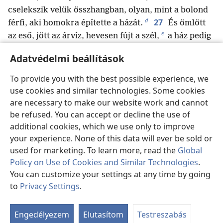
cselekszik velük összhangban, olyan, mint a bolond
d
27
férfi, aki homokra építette a házát.
És ömlött
e
az eső, jött az árvíz, hevesen fújt a szél,
a ház pedig
összedőlt, és nem maradt más belőle, csak rom.”
Adatvédelmi beállítások
28
Mikor pedig Jézus befejezte a beszédét, a
f
29
sokaság ámult a tanítási módján,
mert úgy
To provide you with the best possible experience, we
g
tanította őket, mint akinek hatalma van,
és nem
use cookies and similar technologies. Some cookies
úgy, mint az írástudóik.
are necessary to make our website work and cannot
be refused. You can accept or decline the use of
additional cookies, which we use only to improve
your experience. None of this data will ever be sold or
Előző
Következő
used for marketing. To learn more, read the
Global
Policy on Use of Cookies and Similar Technologies
.
You can customize your settings at any time by going
to
Privacy Settings
.
Kiadói információk
Ta
ab
Copyright
©
2026
Watch Tower Bible and Tract Society of
Engedélyezem
Elutasítom
Testreszabás
Pennsylvania.