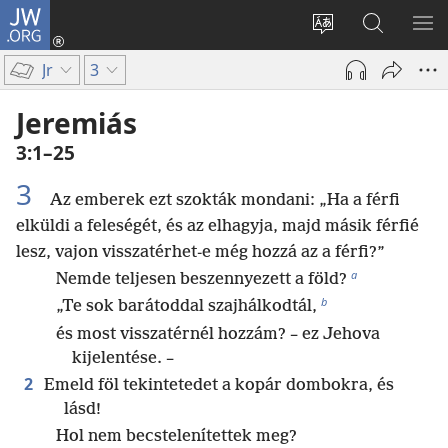
JW.ORG
Bejelentkezés
(opens
Oldal
Keresés
ME
new
nyelvének
a jw.org
ME
Jr
3
window)
megváltoztatás
honlapon
Jeremiás
3:1–25
3
Az emberek ezt szokták mondani: „Ha a férfi
elküldi a feleségét, és az elhagyja, majd másik férfié
lesz, vajon visszatérhet-e még hozzá az a férfi?”
a
Nemde teljesen beszennyezett a föld?
b
„Te sok barátoddal szajhálkodtál,
és most visszatérnél hozzám? – ez Jehova
kijelentése. –
2
Emeld föl tekintetedet a kopár dombokra, és
lásd!
Hol nem becstelenítettek meg?