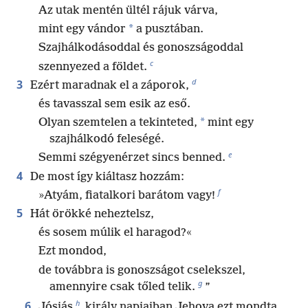
Az utak mentén ültél rájuk várva,
*
mint egy vándor
a pusztában.
Szajhálkodásoddal és gonoszságoddal
c
szennyezed a földet.
d
3
Ezért maradnak el a záporok,
és tavasszal sem esik az eső.
*
Olyan szemtelen a tekinteted,
mint egy
szajhálkodó feleségé.
e
Semmi szégyenérzet sincs benned.
4
De most így kiáltasz hozzám:
f
»Atyám, fiatalkori barátom vagy!
5
Hát örökké neheztelsz,
és sosem múlik el haragod?«
Ezt mondod,
de továbbra is gonoszságot cselekszel,
g
amennyire csak tőled telik.
”
h
6
Jósiás
király napjaiban Jehova ezt mondta