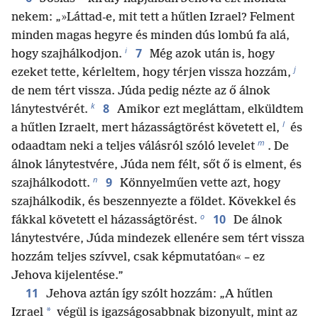
nekem: „»Láttad-e, mit tett a hűtlen Izrael? Felment
minden magas hegyre és minden dús lombú fa alá,
i
7
hogy szajhálkodjon.
Még azok után is, hogy
j
ezeket tette, kérleltem, hogy térjen vissza hozzám,
de nem tért vissza. Júda pedig nézte az ő álnok
k
8
lánytestvérét.
Amikor ezt megláttam, elküldtem
l
a hűtlen Izraelt, mert házasságtörést követett el,
és
m
odaadtam neki a teljes válásról szóló levelet
. De
álnok lánytestvére, Júda nem félt, sőt ő is elment, és
n
9
szajhálkodott.
Könnyelműen vette azt, hogy
szajhálkodik, és beszennyezte a földet. Kövekkel és
o
10
fákkal követett el házasságtörést.
De álnok
lánytestvére, Júda mindezek ellenére sem tért vissza
hozzám teljes szívvel, csak képmutatóan« – ez
Jehova kijelentése.”
11
Jehova aztán így szólt hozzám: „A hűtlen
*
Izrael
végül is igazságosabbnak bizonyult, mint az