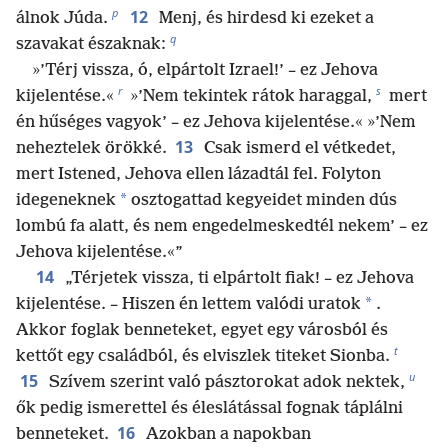
p
12
álnok Júda.
Menj, és hirdesd ki ezeket a
q
szavakat északnak:
»’Térj vissza, ó, elpártolt Izrael!’ – ez Jehova
r
s
kijelentése.«
»’Nem tekintek rátok haraggal,
mert
én hűséges vagyok’ – ez Jehova kijelentése.« »’Nem
13
neheztelek örökké.
Csak ismerd el vétkedet,
mert Istened, Jehova ellen lázadtál fel. Folyton
*
idegeneknek
osztogattad kegyeidet minden dús
lombú fa alatt, és nem engedelmeskedtél nekem’ – ez
Jehova kijelentése.«”
14
„Térjetek vissza, ti elpártolt fiak! – ez Jehova
*
kijelentése. – Hiszen én lettem valódi uratok
.
Akkor foglak benneteket, egyet egy városból és
t
kettőt egy családból, és elviszlek titeket Sionba.
u
15
Szívem szerint való pásztorokat adok nektek,
ők pedig ismerettel és éleslátással fognak táplálni
16
benneteket.
Azokban a napokban