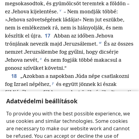
megsokasodtok, és gyümölcsöt teremtek a földön –
v
ez Jehova kijelentése.
– Nem mondják többé:
»Jehova szövetségének ládája!« Nem jut eszükbe,
nem is emlékeznek rá, nem is hiányolják, és nem
17
készítik el újra.
Abban az időben Jehova
w
trónjának nevezik majd Jeruzsálemet.
És az összes
nemzet Jeruzsálembe fog gyűlni, hogy dicsérje
x
Jehova nevét,
és nem fogják többé makacsul a
gonosz szívüket követni.”
18
„Azokban a napokban Júda népe csatlakozni
y
fog Izrael népéhez,
és együtt jönnek ki észak
földjéről arra a földre, amelyet örökségül adtam a ti
z
19
Adatvédelmi beállítások
ősapáitoknak.
Erre gondoltam: »Mily nagy
örömmel helyeztelek téged a fiak közé, és adtam
To provide you with the best possible experience, we
neked a kívánatos földet, a legszebb örökséget a
use cookies and similar technologies. Some cookies
a
*
nemzetek
között!«
Majd azt is gondoltam, hogy
are necessary to make our website work and cannot
így fogtok szólítani: »Atyám!«, és nem hagytok fel
be refused. You can accept or decline the use of