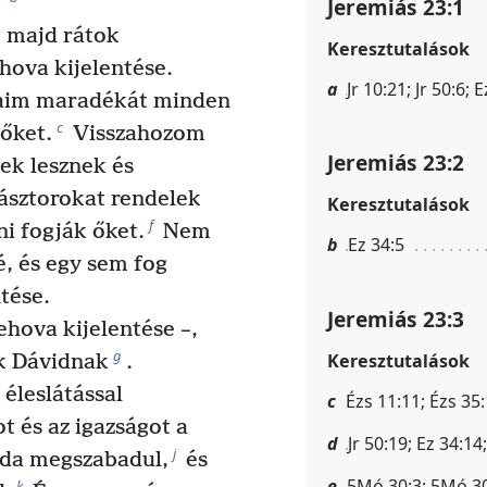
”
Jeremiás 23:1
k majd rátok
Keresztutalások
hova kijelentése.
a
Jr 10:21; Jr 50:6; 
aim maradékát minden
c
őket.
Visszahozom
Jeremiás 23:2
k lesznek és
ásztorokat rendelek
Keresztutalások
f
ni fogják őket.
Nem
b
Ez 34:5
, és egy sem fog
tése.
Jeremiás 23:3
ehova kijelentése –,
g
Keresztutalások
 Dávidnak
.
 éleslátással
c
Ézs 11:11; Ézs 35:1
ot és az igazságot a
d
Jr 50:19; Ez 34:14
j
úda megszabadul,
és
e
5Mó 30:3; 5Mó 30
k