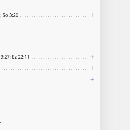
; So 3:20
r 13:27; Ez 22:11
.