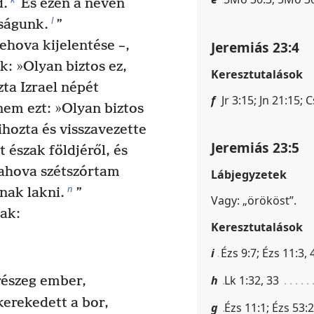
d.
És ezen a néven
l
sságunk.
”
Jeremiás 23:4
hova kijelentése –,
: »Olyan biztos ez,
Keresztutalások
ta Izrael népét
f
Jr 3:15; Jn 21:15; 
em ezt: »Olyan biztos
ihozta és visszavezette
Jeremiás 23:5
 észak földjéről, és
ahova szétszórtam
Lábjegyzetek
n
gnak lakni.
”
Vagy: „örököst”.
ak:
Keresztutalások
i
Ézs 9:7; Ézs 11:3, 
.
h
Lk 1:32, 33
részeg ember,
lkerekedett a bor,
g
Ézs 11:1; Ézs 53:2