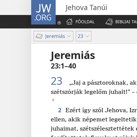
JW.ORG
Jehova Tanúi
FŐOLDAL
BIBLIAI T
Jeremiás
23
Jeremiás
23:1–40
23
„Jaj a pásztoroknak, aki
szétszórják legelőm juhait!” –
a
2
Ezért így szól Jehova, Iz
ellen, akik népemet legeltetik
juhaimat, szétszélesztettétek