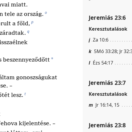
avai miatt.
o
 tele az ország.
Jeremiás 23:6
p
ult a föld,
Keresztutalások
q
száradtak.
j
Za 10:6
visszaélnek
k
5Mó 33:28; Jr 32:
*
is beszennyeződött
l
Ézs 54:17
áltam gonoszságukat
Jeremiás 23:7
se. –
Keresztutalások
t
tét lesz.
m
Jr 16:14, 15
k
ehova kijelentése. –
Jeremiás 23:8