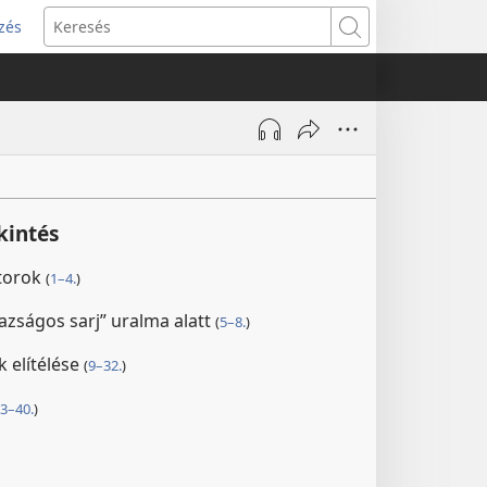
zés
s
Keresés
w)
kintés
ztorok
(
1–4.
)
azságos sarj” uralma alatt
(
5–8.
)
k elítélése
(
9–32.
)
3–40.
)