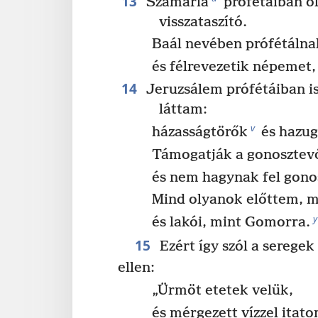
13
Szamária
prófétáiban ol
visszataszító.
Baál nevében prófétálna
és félrevezetik népemet, 
14
Jeruzsálem prófétáiban i
láttam:
v
házasságtörők
és hazu
Támogatják a gonosztev
és nem hagynak fel gono
Mind olyanok előttem, 
y
és lakói, mint Gomorra.
15
Ezért így szól a seregek
ellen:
„Ürmöt etetek velük,
és mérgezett vízzel itat