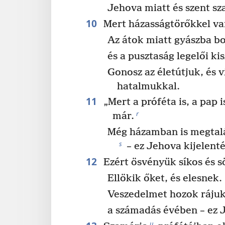
Jehova miatt és szent sz
10
Mert házasságtörőkkel van
Az átok miatt gyászba bor
és a pusztaság legelői ki
Gonosz az életútjuk, és 
hatalmukkal.
11
„Mert a próféta is, a pap 
r
már.
Még házamban is megtal
s
– ez Jehova kijelenté
12
Ezért ösvényük síkos és sö
Ellökik őket, és elesnek.
Veszedelmet hozok ráju
a számadás évében – ez J
u