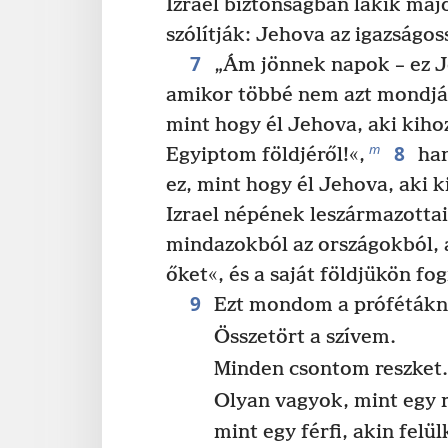
Izrael biztonságban lakik maj
szólítják: Jehova az igazságo
7
„Ám jönnek napok – ez Je
amikor többé nem azt mondják
mint hogy él Jehova, aki kihoz
8
m
Egyiptom földjéről!«,
han
ez, mint hogy él Jehova, aki k
Izrael népének leszármazottait
mindazokból az országokból, 
őket«, és a saját földjükön fo
9
Ezt mondom a prófétákn
Összetört a szívem.
Minden csontom reszket
Olyan vagyok, mint egy 
mint egy férfi, akin felü