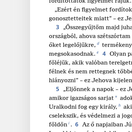
fordítottatok figyelmet rájuk.
„Ezért én figyelmet fordíto
gonosztetteitek miatt” – ez Je
3
„Összegyűjtöm majd juh
országból, ahova szétszórtam 
d
őket legelőjükre,
termékenye
4
e
megsokasodnak.
Olyan p
föléjük, akik valóban terelget
félnek és nem rettegnek többé
hiányozni” – ez Jehova kijelen
5
„Eljönnek a napok – ez J
*
amikor igazságos sarjat
adok
h
Uralkodni fog egy király,
aki
cselekszik, és védelmezi a jog
6
i
földön
.
Az ő napjaiban J