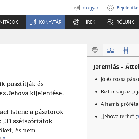
magyar
Bejelentke
Válassz
(open
nyelvet
new
ANÍTÁSOK
KÖNYVTÁR
HÍREK
RÓLUNK
windo
Jeremiás – Átte
Jó és rossz pás
k pusztítják és
Biztonság az „ig
 ez Jehova kijelentése.
A hamis prófétá
rael Istene a pásztorok
„Jehova terhe”
(
3
: „Ti szétszórtátok
 őket, és nem
b