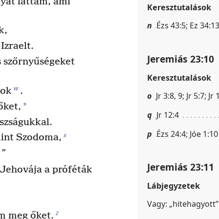
yat láttam, ami
Keresztutalások
n
Ézs 43:5; Ez 34:13
k,
Izraelt.
Jeremiás 23:10
s szörnyűségeket
Keresztutalások
w
gok
.
o
Jr 3:8, 9; Jr 5:7; J
*
őket,
q
Jr 12:4
szságukkal.
p
Ézs 24:4; Jóe 1:10
x
mint Szodoma,
”
Jeremiás 23:11
 Jehovája a próféták
Lábjegyzetek
Vagy: „hitehagyott”
z
om meg őket.